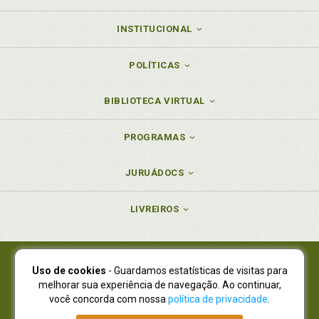
INSTITUCIONAL
POLÍTICAS
BIBLIOTECA VIRTUAL
PROGRAMAS
JURUÁDOCS
LIVREIROS
Uso de cookies
- Guardamos estatísticas de visitas para
Juruá Editora Ltda., CNPJ 77.535.508/0001-19
melhorar sua experiência de navegação. Ao continuar,
Juruá Informática Ltda., CNPJ 01.701.561/0001-80
você concorda com nossa
política de privacidade
.
NOVO ENDEREÇO:
R. Flávio Dallegrave, 7665, São Lourenço |
Curitiba - Paraná - CEP 82210-310