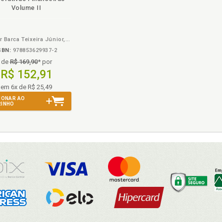
em
na
Volume II
eBook
B.V.
Amílcar Barca Teixeira Júnior, Marco Aurélio Bellato Kaluf, Mariana Avelar Jaloretto, Marianna Ferraz Teixeira e Marília Ferraz Teixeira
SBN:
978853629937-2
de
R$ 169,90
* por
R$ 152,91
em 6x de R$ 25,49
IONAR AO
RINHO