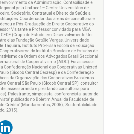
envolvimento da Administração, Contabilidade e
ional pela Unifacef – Centro Universitário de
ceiro, Societário, Contratual e Direito da Saúde a
nstituições. Coordenador das áreas de consultoria e
rdenou a Pós-Graduação de Direito Cooperativo do
fessor Visitante e Professor convidado para MBA
do GEDE (Grupo de Estudo em Desenvolvimento Uni-
entre elas Fundação Getúlio Vargas, Universidade
 Taquara, Instituto Pro-Fissa Escola de Educação
Cooperativismo do Instituto Brasileiro de Estudos de
erativismo da Ordem dos Advogados Brasil Seccional
ernacional de Cooperativismo (AIDC). Foi assessor
, da Confederação Nacional das Cooperativas Unicred
 Paulo (Sicoob Central Cecresp) e da Confederação
dicos da Organização das Cooperativas Brasileiras
va Central São Paulo (Sicoob Central SP), consultor
te, assessorando e prestando consultoria para
). Palestrante, simposista, conferencista, autor de
ivista’ publicado no Boletim Anual da Faculdade de
de Crédito’ (Mandamentos, 2005), ‘Sustentabilidade:
do, 2015).