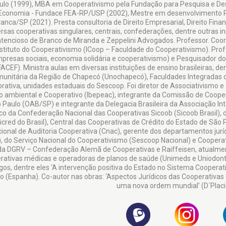
ulo (1999), MBA em Cooperativismo pela Fundação para Pesquisa e Des
Economia - Fundace FEA-RP/USP (2002), Mestre em desenvolvimento Reg
ranca/SP (2021). Presta consultoria de Direito Empresarial, Direito Finan
ersas cooperativas singulares, centrais, confederações, dentre outras i
tencioso de Branco de Miranda e Zeppelini Advogados. Professor. Coo
nstituto do Cooperativismo (ICoop – Faculdade do Cooperativismo). Pro
presas sociais, economia solidária e cooperativismo) e Pesquisador 
FACEF). Ministra aulas em diversas instituições de ensino brasileiras, d
unitária da Região de Chapecó (Unochapecó), Faculdades Integradas de
rativa, unidades estaduais do Sescoop. Foi diretor de Associativismo e 
to ambiental e Cooperativo (Ibepeac), integrante da Comissão de Coop
 Paulo (OAB/SP) e integrante da Delegacia Brasileira da Associação Int
dico da Confederação Nacional das Cooperativas Sicoob (Sicoob Brasil)
icred do Brasil), Central das Cooperativas de Crédito do Estado de São
ional de Auditoria Cooperativa (Cnac), gerente dos departamentos jurí
, do Serviço Nacional do Cooperativismo (Sescoop Nacional) e Cooperati
da DGRV – Confederação Alemã de Cooperativas e Raiffeisen, atualmen
rativas médicas e operadoras de planos de saúde (Unimeds e Uniodontos
igos, dentre eles ‘A intervenção positiva do Estado no Sistema Cooperat
o (Espanha). Co-autor nas obras: ‘Aspectos Jurídicos das Cooperativas 
uma nova ordem mundial’ (D´Placi