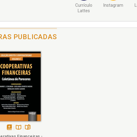
Currículo
Instagram
L
Lattes
RAS PUBLICADAS
disponível
Disponível
páginas
rativas Financeiras -