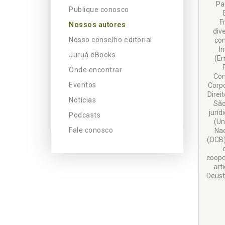
Pa
Publique conosco
F
Nossos autores
div
Nosso conselho editorial
con
I
Juruá eBooks
(Em
Onde encontrar
Com
Eventos
Corpo
Direi
Notícias
São
jurí
Podcasts
(Un
Fale conosco
Nac
(OCB)
coope
art
Deust