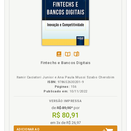
disponível
Disponível
páginas
Fintechs e Bancos Digitais
em
na
eBook
B.V.
Itamir Caciatori Junior e Ana Paula Mussi Szabo Cherobim
ISBN:
978652630201-9
Páginas:
156
Publicado em:
10/11/2022
VERSÃO IMPRESSA
de
R$ 89,90
* por
R$ 80,91
em 3x de R$ 26,97
ADICIONAR AO