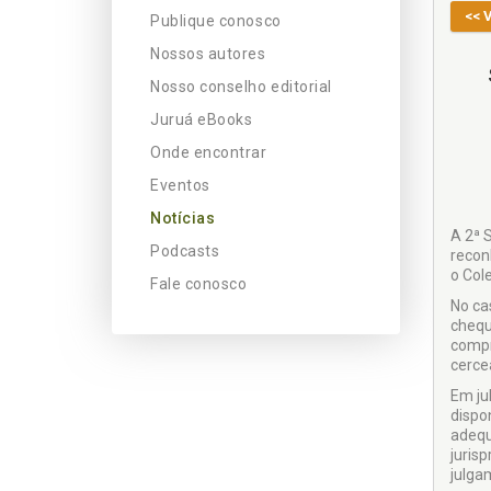
<< 
Publique conosco
Nossos autores
Nosso conselho editorial
Juruá eBooks
Onde encontrar
Eventos
Notícias
​A 2ª
Podcasts
recon
o Col
Fale conosco
No ca
chequ
compr
cerce
Em ju
dispo
adequ
juris
julga