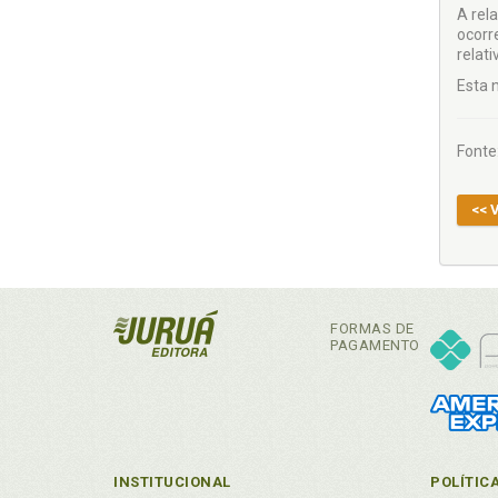
A rel
ocorr
relat
Esta 
Fonte
<< 
FORMAS DE
PAGAMENTO
INSTITUCIONAL
POLÍTIC