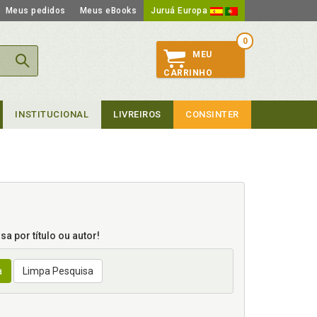
Meus pedidos
Meus eBooks
Juruá Europa
0
MEU
CARRINHO
INSTITUCIONAL
LIVREIROS
CONSINTER
a por título ou autor!
a