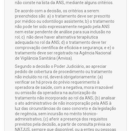
não conste na lista da ANS, mediante alguns critérios.
De acordo com a decisão, os critérios a serem
preenchidos são: a) o tratamento deve ser prescrito
por médico ou odontólogo assistente; b) o tratamento
não pode ter sido expressamente negado pela ANS
nem estar pendente de análise para sua inclusão no
rol; c) não deve haver alternativa terapêutica
adequada no rol da ANS; d) o tratamento deve ter
comprovação científica de eficácia e segurança; e e) o
tratamento deve ser registrado na Agência Nacional
de Vigilância Sanitária (Anvisa).
Segundo a decisão o Poder Judiciário, ao apreciar
pedido de cobertura de procedimento ou tratamento
não incluído no rol, deverá obrigatoriamente: (a)
verificar se há prova do prévio requerimento à
operadora de saúde, com a negativa, mora irrazoável
ou omissão da operadora na autorização do
tratamento não incorporado ao rol da ANS; (b) analisar
o ato administrativo de não incorporação pela ANS à
luz das circunstâncias do caso concreto e da legislação
de regência, sem incursão no mérito técnico-
administrativo; (c) aferir a presença dos requisitos
previstos pela decisão, a partir de consulta prévia ao
NATJUS, sempre que disponível, ou a entes ou pessoas