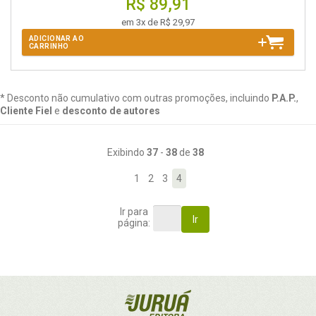
R$ 89,91
em 3x de R$ 29,97
ADICIONAR AO
CARRINHO
* Desconto não cumulativo com outras promoções, incluindo
P.A.P.
,
Cliente Fiel
e
desconto de autores
Exibindo
37
-
38
de
38
1
2
3
4
Ir para
Ir
página: