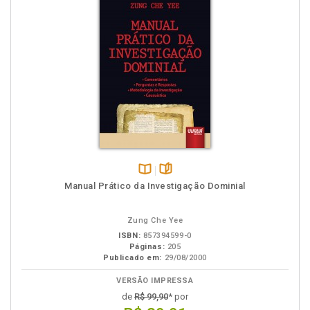
Disponível
páginas
Manual Prático da Investigação Dominial
na
B.V.
Zung Che Yee
ISBN:
857394599-0
Páginas:
205
Publicado em:
29/08/2000
VERSÃO IMPRESSA
de
R$ 99,90
* por