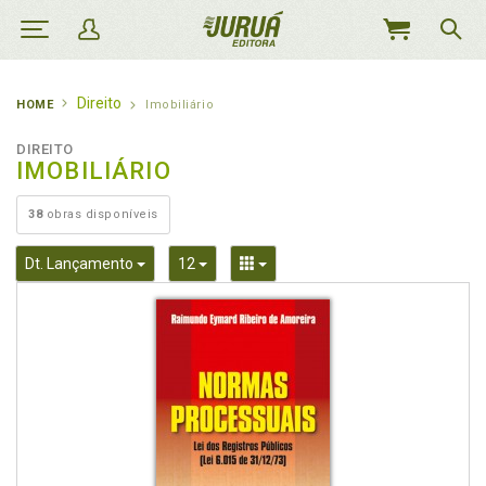
MEU
CARRINHO
Direito
HOME
Imobiliário
DIREITO
IMOBILIÁRIO
38
obras disponíveis
Toggle Dropdown
Toggle Dropdown
Toggle Dropdown
Dt. Lançamento
12