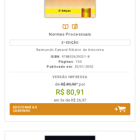
Disponível
páginas
Normas Processuais
na
2ª EDIÇÃO
B.V.
Raimundo Eymard Ribeiro de Amoreira
ISBN:
978853629331-8
Páginas:
150
Publicado em:
25/01/2002
VERSÃO IMPRESSA
de
R$ 89,90
* por
R$ 80,91
em 3x de R$ 26,97
ADICIONAR AO
CARRINHO