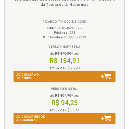
eBook
B.V.
da Teoria de J. Habermas
RICARDO TINOCO DE GÓES
ISBN:
978853624367-2
Páginas:
298
Publicado em:
20/08/2013
VERSÃO IMPRESSA
de
R$ 149,90
* por
R$ 134,91
em 5x de R$ 26,98
ADICIONAR AO
CARRINHO
VERSÃO DIGITAL
de
R$ 104,70
* por
R$ 94,23
em 3x de R$ 31,41
ADICIONAR EBOOK
AO CARRINHO