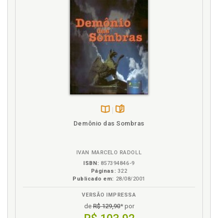
Disponível
páginas
Demônio das Sombras
na
B.V.
IVAN MARCELO RADOLL
ISBN:
857394846-9
Páginas:
322
Publicado em:
28/08/2001
VERSÃO IMPRESSA
de
R$ 129,90
* por