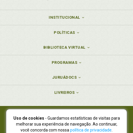
INSTITUCIONAL
POLÍTICAS
BIBLIOTECA VIRTUAL
PROGRAMAS
JURUÁDOCS
LIVREIROS
Uso de cookies
- Guardamos estatísticas de visitas para
Juruá Editora Ltda., CNPJ 77.535.508/0001-19
melhorar sua experiência de navegação. Ao continuar,
Juruá Informática Ltda., CNPJ 01.701.561/0001-80
você concorda com nossa
política de privacidade
.
NOVO ENDEREÇO:
R. Flávio Dallegrave, 7665, São Lourenço |