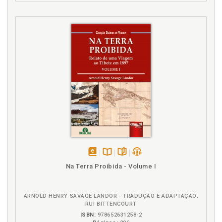
disponível
Disponível
páginas
podcast
Na Terra Proibida - Volume I
em
na
eBook
B.V.
ARNOLD HENRY SAVAGE LANDOR - TRADUÇÃO E ADAPTAÇÃO:
RUI BITTENCOURT
ISBN:
978652631258-2