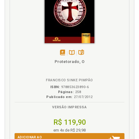
disponível
Disponível
páginas
Protetorado, O
em
na
eBook
B.V.
FRANCISCO SINKE PIMPÃO
ISBN:
978853623890-6
Páginas:
258
Publicado em:
27/07/2012
VERSÃO IMPRESSA
R$ 119,90
em 4x de R$ 29,98
ADICIONAR AO