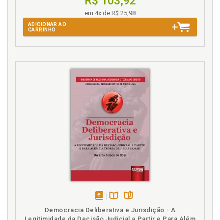
R$ 103,92
em 4x de R$ 25,98
ADICIONAR AO
CARRINHO
disponível
Disponível
páginas
Democracia Deliberativa e Jurisdição - A
em
na
Legitimidade da Decisão Judicial a Partir e Para Além