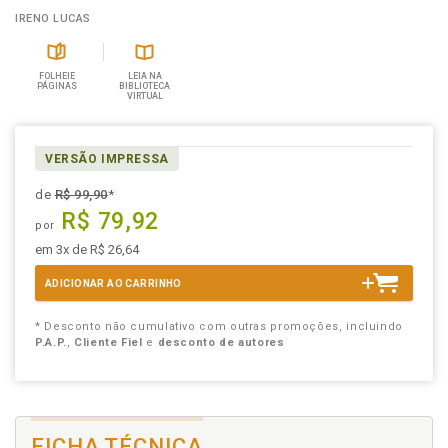
IRENO LUCAS
FOLHEIE
LEIA NA
PÁGINAS
BIBLIOTECA
VIRTUAL
VERSÃO IMPRESSA
de
R$ 99,90
*
R$ 79,92
por
em 3x de R$ 26,64
ADICIONAR AO CARRINHO
* Desconto não cumulativo com outras promoções, incluindo
P.A.P.
,
Cliente Fiel
e
desconto de autores
FICHA TÉCNICA