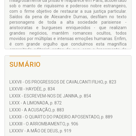
milagrosamente da prisão e reaparece em Paris, acobertado
sob o manto de riquíssimo e poderoso nobre estrangeiro,
com o firme objetivo de restaurar a sua justiça particular.
Saídos da pena de Alexandre Dumas, desfilam no texto
personagens de toda a alta sociedade parisiense -
aristocratas e burgueses enriquecidos - que realizam
grandes negócios, mantêm romances ocultos, todos
movidos por múltiplas e intensas emoções humanas. Enfim,
é com grande orgulho que concluímos esta magnífica
empreitada editorial, certos de que, com o lançamento da
presente obra, muito contribuímos para o desenvolvimento
da cultura da nossa e das novas gerações.
SUMÁRIO
LXXVII - OS PROGRESSOS DE CAVALCANTI FILHO, p. 823
LXXVIII - HAYDÉE, p. 834
LXXIX - ESCREVEM-NOS DE JANINA, p. 854
LXXX - A LIMONADA, p. 872
LXXXI - A ACUSAÇÃO, p. 883
LXXXII - O QUARTO DO PADEIRO APOSENTADO, p. 889
LXXXIII - O ARROMBAMENTO, p. 906
LXXXIV - A MÃO DE DEUS, p. 919