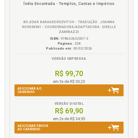
disponível
Disponível
páginas
podcast
Índia Encantada - Templos, Castas e Impérios
em
na
eBook
B.V.
BOJIDAR KARAGEORGEVITCH - TRADUÇÃO: JOANNA
ROSSINSKI - COORDENADORA/ADAPTADORA: GISELLE
ZAMBIAZZI
ISBN:
978652632007-5
Páginas:
228
Publicado em:
03/02/2026
VERSÃO IMPRESSA
R$ 99,70
em 3x de R$ 33,23
ADICIONAR AO
CARRINHO
VERSÃO DIGITAL
R$ 69,90
em 2x de R$ 34,95
ADICIONAR EBOOK
AO CARRINHO