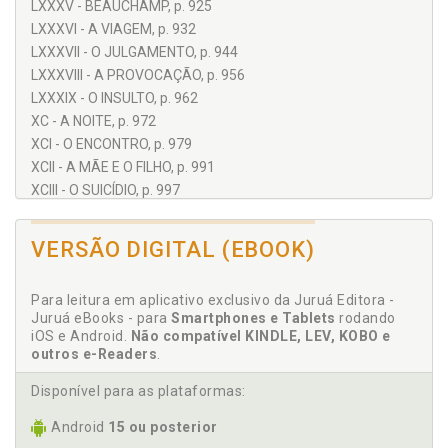
LXXXV - BEAUCHAMP, p. 925
LXXXVI - A VIAGEM, p. 932
LXXXVII - O JULGAMENTO, p. 944
LXXXVIII - A PROVOCAÇÃO, p. 956
LXXXIX - O INSULTO, p. 962
XC - A NOITE, p. 972
XCI - O ENCONTRO, p. 979
XCII - A MÃE E O FILHO, p. 991
XCIII - O SUICÍDIO, p. 997
XCIV - VALENTINE, p. 1006
XCV - A CONFISSÃO, p. 1013
VERSÃO DIGITAL (EBOOK)
XCVI - O PAI E A FILHA, p. 1025
XCVII - O CONTRATO (OS ESPONSAIS), p. 1033
Para leitura em aplicativo exclusivo da Juruá Editora -
XCVIII - A ESTRADA DA BÉLGICA, p. 1044
Juruá eBooks - para
Smartphones e Tablets
rodando
XCIX - O ALBERGUE DO SINO E DA GARRAFA, p. 1051
iOS e Android.
Não compatível KINDLE, LEV, KOBO e
C - A LEI, p. 1063
outros e-Readers
.
CI - A APARIÇÃO, p. 1073
Disponível para as plataformas:
CII - LOCUSTA, p. 1080
CIII - VALENTINE, p. 1086
Android
15 ou posterior
CIV - MAXIMILIEN, p. 1092