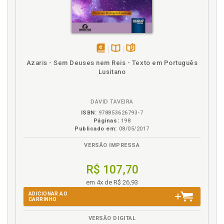
disponível
Disponível
páginas
Azaris - Sem Deuses nem Reis - Texto em Português
em
na
Lusitano
eBook
B.V.
DAVID TAVEIRA
ISBN:
978853626793-7
Páginas:
198
Publicado em:
08/05/2017
VERSÃO IMPRESSA
R$ 107,70
em 4x de R$ 26,93
ADICIONAR AO
CARRINHO
VERSÃO DIGITAL