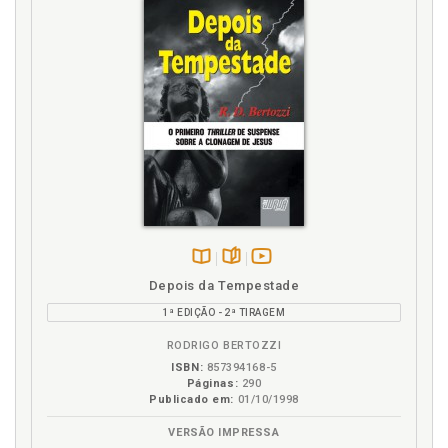
Disponível
páginas
vídeo
Depois da Tempestade
na
da
1ª EDIÇÃO - 2ª TIRAGEM
B.V.
obra
RODRIGO BERTOZZI
ISBN:
857394168-5
Páginas:
290
Publicado em:
01/10/1998
VERSÃO IMPRESSA