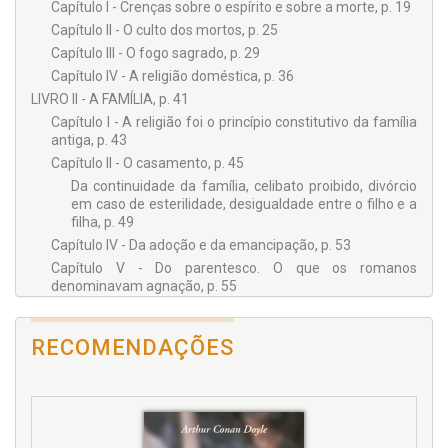
Capítulo I - Crenças sobre o espírito e sobre a morte, p. 19
Capítulo II - O culto dos mortos, p. 25
Capítulo III - O fogo sagrado, p. 29
Capítulo IV - A religião doméstica, p. 36
LIVRO II - A FAMÍLIA, p. 41
Capítulo I - A religião foi o princípio constitutivo da família
antiga, p. 43
Capítulo II - O casamento, p. 45
Da continuidade da família, celibato proibido, divórcio
em caso de esterilidade, desigualdade entre o filho e a
filha, p. 49
Capítulo IV - Da adoção e da emancipação, p. 53
Capítulo V - Do parentesco. O que os romanos
denominavam agnação, p. 55
Capítulo VI - O direito de propriedade, p. 58
Capítulo VII - O direito de sucessão, p. 67
RECOMENDAÇÕES
Capítulo VIII - A autoridade na família, p. 77
Capítulo IX - A antiga moral da família, p. 84
Capítulo X - A gens em Roma e na Grécia, p. 88
LIVRO III - A CIDADE, p. 101
Capítulo I - A fratria e a cúria - A tribo, p. 103