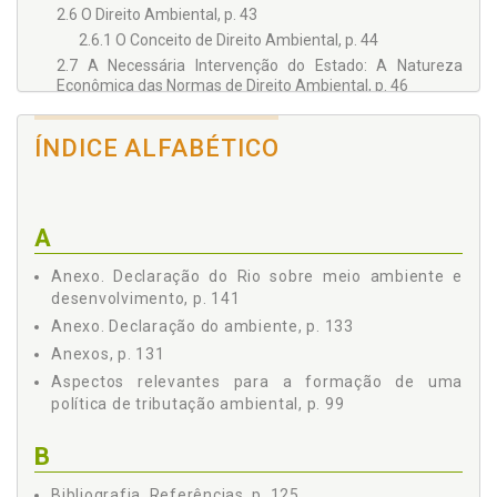
2.6 O Direito Ambiental, p. 43
2.6.1 O Conceito de Direito Ambiental, p. 44
2.7 A Necessária Intervenção do Estado: A Natureza
Econômica das Normas de Direito Ambiental, p. 46
2.8 Princípios Norteadores do Direito Econômico e do
Direito Ambiental, p. 48
ÍNDICE ALFABÉTICO
2.8.1 Princípio da Participação, p. 49
2.8.2 Princípio da Precaução, p. 51
2.8.3 Princípio da Prevenção, p. 53
A
2.8.4 Princípio do Desenvolvimento sustentável, p. 55
2.8.4.1 Crescimento sustentável x desenvolvimento
Anexo. Declaração do Rio sobre meio ambiente e
sustentável, p. 56
desenvolvimento, p. 141
2.8.4.2 Economia x ecologia, p. 58
Anexo. Declaração do ambiente, p. 133
2.8.4.3 O Desenvolvimento sustentável e a
Constituição de 1988, p. 62
Anexos, p. 131
2.8.5 Princípio do Poluidor Pagador, p. 63
Aspectos relevantes para a formação de uma
2.8.5.1 Internalização dos custos ambientais e a
política de tributação ambiental, p. 99
responsabilidade pela reparação dos danos
ambientais, p. 64
B
2.8.5.2 Contribuinte Pagador (Princípio do Ônus
Social), p. 66
Bibliografia. Referências, p. 125