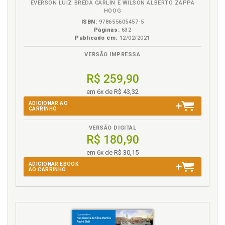
EVERSON LUIZ BREDA CARLIN E WILSON ALBERTO ZAPPA
implementação de políticas econômicas e
HOOG
ambientais. Introdução, p. 69
ISBN:
978655605457-5
Domínio econômico. Intervenção do Estado no
Páginas:
632
Publicado em:
12/02/2021
domínio econômico, p. 39
VERSÃO IMPRESSA
E
R$ 259,90
Ecologia x economia, p. 58
em 6x de R$ 43,32
Economia. Modo de intervenção na economia, p. 101
ADICIONAR AO
Economia x ecologia, p. 58
CARRINHO
Estado. Intervenção do Estado no domínio
econômico, p. 39
VERSÃO DIGITAL
R$ 180,90
Estado. Necessária intervenção do Estado: a
natureza econômica das normas de Direito
em 6x de R$ 30,15
Ambiental, p. 46
ADICIONAR EBOOK
AO CARRINHO
Estocolmo. Proteção do meio ambiente após
Estocolmo 1972, p. 20
Evolução histórica. Meio ambiente. Proteção, p. 17
Externalidade. Mensuração das externalidades, p.
112