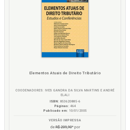
F
Finalidades dos tributos ambientais, p. 72
H
História. Evolução histórica. Meio ambiente.
Proteção, p. 17
I
Elementos Atuais de Direito Tributário
Implementação da tributação ambiental e seus
impactos, p. 95
Implementação da tributação ambiental e seus
COODENADORES: IVES GANDRA DA SILVA MARTINS E ANDRÉ
impactos. Introdução, p. 95
ELALI
Instrumento normativo. Vantagens da tributação
ISBN:
853620885-6
ambiental em face dos instrumentos normativos, p.
Páginas:
464
96
Publicado em:
10/01/2005
Internalização dos custos ambientais e a
VERSÃO IMPRESSA
responsabilidade pela reparação dos danos
de
R$ 209,90
* por