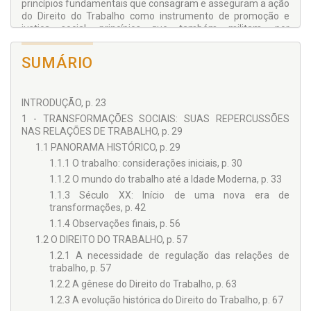
princípios fundamentais que consagram e asseguram a ação
do Direito do Trabalho como instrumento de promoção e
justiça social, princípios que também militam, por
conseguinte, como fatores de orientação indispensáveis no
processo interpretativo do Parágrafo único do art. 442 da
SUMÁRIO
Consolidação das Leis do Trabalho. A exposição ainda trata
dos diversos textos da legislação internacional sobre as
cooperativas de trabalho em sua modalidade especial que
INTRODUÇÃO, p. 23
serve ao fornecimento de mão-de-obra, assim como das
normas da Organização Internacional do Trabalho – OIT,
1 - TRANSFORMAÇÕES SOCIAIS: SUAS REPERCUSSÕES
examinando, finalmente, a posição jurisprudencial
NAS RELAÇÕES DE TRABALHO, p. 29
dominante no país em face da regra trabalhista consolidada
1.1 PANORAMA HISTÓRICO, p. 29
e da Lei n. 5.764, de 16 de dezembro de 1971, para tecer, em
1.1.1 O trabalho: considerações iniciais, p. 30
linha de arremate, as conclusões obtidas através da
pesquisa sobre a subtração dos direitos dos trabalhadores
1.1.2 O mundo do trabalho até a Idade Moderna, p. 33
cooperados na terceirização de mão-de-obra.
1.1.3 Século XX: Início de uma nova era de
transformações, p. 42
1.1.4 Observações finais, p. 56
1.2 O DIREITO DO TRABALHO, p. 57
1.2.1 A necessidade de regulação das relações de
trabalho, p. 57
1.2.2 A gênese do Direito do Trabalho, p. 63
1.2.3 A evolução histórica do Direito do Trabalho, p. 67