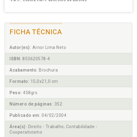
P.A.P.
,
Cliente Fiel
e
desconto de autores
FICHA TÉCNICA
Autor(es):
Arnor Lima Neto
ISBN:
853620578-4
Acabamento:
Brochura
Formato:
15,0x21,0 cm
Peso:
458grs.
Número de páginas:
352
Publicado em:
04/02/2004
Área(s):
Direito - Trabalho; Contabilidade -
Cooperativismo