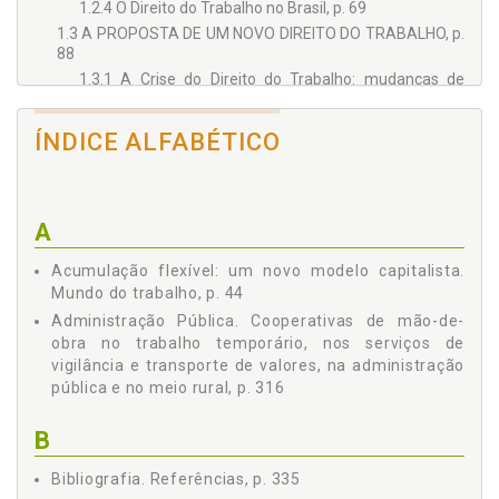
1.2.4 O Direito do Trabalho no Brasil, p. 69
1.3 A PROPOSTA DE UM NOVO DIREITO DO TRABALHO, p.
88
1.3.1 A Crise do Direito do Trabalho: mudanças de
paradigmas, p. 88
1.3.2 A Proposta Neoliberal para o ´Novo´ Direito do
ÍNDICE ALFABÉTICO
Trabalho, p. 91
1.3.3 A Hegemonia econômica e o espectro do Direito
do Trabalho, p. 94
1.3.4 O Direito do Trabalho e o ser humano, p. 101
A
1.4 O TRABALHO SUBORDINADO NO CONTEXTO DA
NOVA ORDEM ECONÔMICA, p. 104
Acumulação flexível: um novo modelo capitalista.
1.4.1 A relação de emprego, p. 104
Mundo do trabalho, p. 44
1.4.2 A figura do trabalhador ´empregado´, p. 107
Administração Pública. Cooperativas de mão-de-
1.4.3 O empregador: o poder diretivo patronal, p. 114
obra no trabalho temporário, nos serviços de
1.4.4 As relações de trabalho na moderna economia
vigilância e transporte de valores, na administração
globalizada, p. 116
pública e no meio rural, p. 316
2 - O COOPERATIVISMO E O DIREITO DO TRABALHO, p. 121
B
2.1 A SOCIEDADE COOPERATIVA, p. 121
2.1.1 O movimento cooperativista: nota histórica, p.
Bibliografia. Referências, p. 335
122