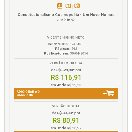
Juiz. Princípio da identidade física do Juiz., p. 102
disponível
Disponível
páginas
Juiz constitucionalmente competente., p. 107
Constitucionalismo Cosmopolita - Um Novo Nomos
em
na
Juiz natural. Princípio, p. 47
Jurídico?
eBook
B.V.
Juiz natural. Princípio. Brasil., p. 78
Juiz natural. Princípio. Declarações supra-estatais,
VICENTE HIGINO NETO
p. 72
ISBN:
978853624640-6
Juiz natural. Princípio. Entraves, p. 117
Páginas:
242
Publicado em:
30/04/2014
Juiz natural. Princípio. Histórico, p. 57
Juiz natural. Princípio. Lesões, p. 121
VERSÃO IMPRESSA
Juiz natural. Princípio. Natureza tríplice., p. 111
de
R$ 129,90
* por
R$ 116,91
Juiz natural. Princípio e oprocesso administrativo., p.
207
em 4x de R$ 29,23
Juiz natural. Relação com outros princípios, p. 87
ADICIONAR AO
CARRINHO
Juiz natural e a jurisdição., p. 50
Júri. Tribunal do júri, p. 171
VERSÃO DIGITAL
Jurisdição. Juiz natural e a jurisdição, p. 50
de
R$ 89,90
* por
R$ 80,91
Justiça Militar, p. 196
em 3x de R$ 26,97