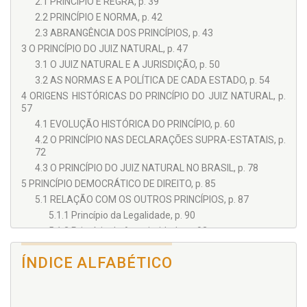
2.1 PRINCÍPIO E REGRA, p. 39
2.2 PRINCÍPIO E NORMA, p. 42
2.3 ABRANGÊNCIA DOS PRINCÍPIOS, p. 43
3 O PRINCÍPIO DO JUIZ NATURAL, p. 47
3.1 O JUIZ NATURAL E A JURISDIÇÃO, p. 50
3.2 AS NORMAS E A POLÍTICA DE CADA ESTADO, p. 54
4 ORIGENS HISTÓRICAS DO PRINCÍPIO DO JUIZ NATURAL, p.
57
4.1 EVOLUÇÃO HISTÓRICA DO PRINCÍPIO, p. 60
4.2 O PRINCÍPIO NAS DECLARAÇÕES SUPRA-ESTATAIS, p.
72
4.3 O PRINCÍPIO DO JUIZ NATURAL NO BRASIL, p. 78
5 PRINCÍPIO DEMOCRÁTICO DE DIREITO, p. 85
5.1 RELAÇÃO COM OS OUTROS PRINCÍPIOS, p. 87
5.1.1 Princípio da Legalidade, p. 90
5.1.2 Princípio da Anterioridade, p. 93
5.1.3 Princípio da Imparcialidade, p. 95
ÍNDICE ALFABÉTICO
5.1.4 Princípio da Identidade Física do Juiz, p. 102
5.1.5 Juiz Constitucionalmente Competente, p. 107
6 NATUREZA TRÍPLICE DO PRINCÍPIO DO JUIZ NATURAL, p.
111