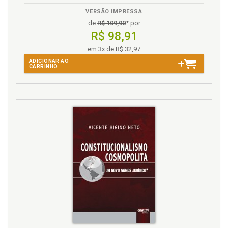
VERSÃO IMPRESSA
F
de
R$ 109,90
* por
R$ 98,91
Falência dajustiça, p. 163
em 3x de R$ 32,97
ADICIONAR AO
H
CARRINHO
Histórico. Princípiodo juiz natural., p. 57
I
Imparcialidade. Princípio da imparcialidade, p. 95
Imunidade. Princípio do juiznatural e as imunidades,
p. 167
Inconstitucionalidade. Direito penal. Varas.
Especialização, p. 126
Introdução., p. 21
J
Juiz. Livre convencimento do Juiz, p. 161