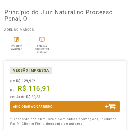
Princípio do Juiz Natural no Processo
Penal, O
ADELINO MARCON
FOLHEIE
LEIA NA
PÁGINAS
BIBLIOTECA
VIRTUAL
VERSÃO IMPRESSA
de
R$ 129,90
*
R$ 116,91
por
em 4x de R$ 29,23
ADICIONAR AO CARRINHO
* Desconto não cumulativo com outras promoções, incluindo
P.A.P.
,
Cliente Fiel
e
desconto de autores