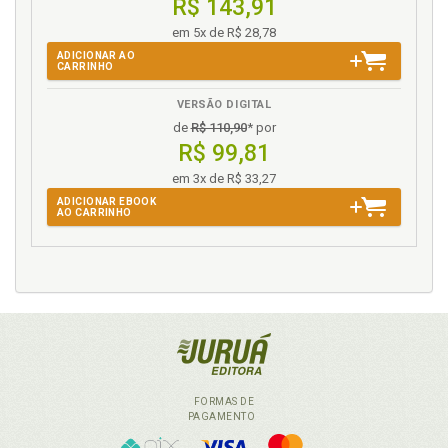
R$ 143,91
Resolução no plano do tempo e como ordem
em 5x de R$ 28,78
taxativa de competência., p. 133
ADICIONAR AO
CARRINHO
S
VERSÃO DIGITAL
Substituto legal, p. 192
de
R$ 110,90
* por
Súmula vinculante, p. 149
R$ 99,81
em 3x de R$ 33,27
T
ADICIONAR EBOOK
AO CARRINHO
Tribunal de exceção. Vedação, p. 124
Tribunal do júri., p. 171
V
Varas. Direito penal. Especialização.
Inconstitucionalidade, p. 126
FORMAS DE
PAGAMENTO