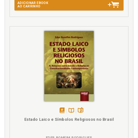
L
ADICIONAR EBOOK
AO CARRINHO
Legalidade. Princípio da legalidade., p. 90
Lei 7.210/84. Lei de execução penal, p. 203
Lei abstrata e o direito concreto., p. 158
Lei de execução penal., p. 203
Livre convencimento do Juiz., p. 161
M
Ministério Público. Princípio do promotor natural, p.
211
N
Normas e políticas de cada Estado., p. 54
P
disponível
Disponível
páginas
Estado Laico e Símbolos Religiosos no Brasil
em
na
Poder-dever do Estado., p. 149
eBook
B.V.
Política. Normas e políticas de cada Estado, p. 54
EDER BOMFIM RODRIGUES