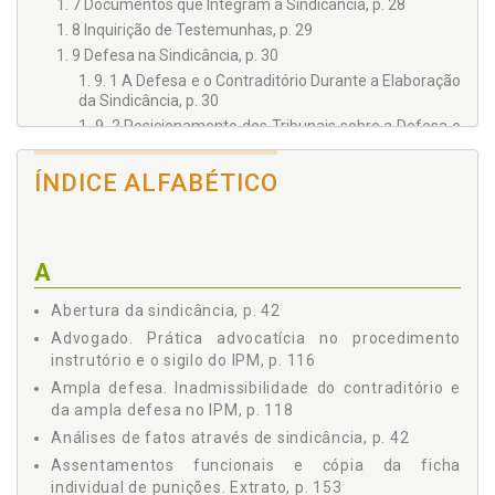
1. 7 Documentos que Integram a Sindicância, p. 28
1. 8 Inquirição de Testemunhas, p. 29
1. 9 Defesa na Sindicância, p. 30
1. 9. 1 A Defesa e o Contraditório Durante a Elaboração
da Sindicância, p. 30
1. 9. 2 Posicionamento dos Tribunais sobre a Defesa e
o Contraditório na Sindicância, p. 33
1. 10 Revisão da Sindicância, p. 36
ÍNDICE ALFABÉTICO
1. 11 Prisão para Averiguação, p. 37
1. 12 Relatório da Sindicância, p. 38
1. 13 Solução de Sindicância, p. 39
A
1. 14 Normas para Instauração de Sindicância no âmbito
da PMPR, p. 41
Abertura da sindicância, p. 42
1. 15 Ritos para Elaboração de Sindicância - Esquema
Advogado. Prática advocatícia no procedimento
gráfico, p. 57
instrutório e o sigilo do IPM, p. 116
1. 15. 1 Rito de Sindicância - Autoria Determinada, p. 57
Ampla defesa. Inadmissibilidade do contraditório e
1. 15. 2 Rito de Sindicância - Autoria Indeterminada, p.
58
da ampla defesa no IPM, p. 118
1. 16 Modelos das Peças que integram a Sindicância e
Análises de fatos através de sindicância, p. 42
Respectivos Comentários, p. 59
Assentamentos funcionais e cópia da ficha
Modelo 01/Sind, p. 59
individual de punições. Extrato, p. 153