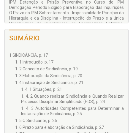
IPM Detenção e Prisão Preventiva no Curso do IPM
Derrogação Período Exigido para Elaboração das Inquirições
O Prazo do IPM Sobrestamento - Impossibilidade Princípio da
Hierarquia e da Disciplina - Interrupção do Prazo e a única
Possibilidade de Substituição do Encarregado Relatório,
Solução e Avocação Proibição de Arquivamento do IPM
Dispensabilidade do Inquérito Policial-Militar Transgressão
SUMÁRIO
Disciplinar Residual Falhas Técnicas na Elaboração do
Inquérito Policial-Militar A Lei 9.099/95 e a Justiça Militar
Competência para Apuração Inquisitorial nos Crimes Dolosos
1 SINDICÂNCIA, p. 17
Contra a Vida Fluxograma do Inquérito Policial Militar Índice
Alfabético
1. 1 Introdução, p. 17
1. 2 Conceito de Sindicância, p. 19
1. 3 Elaboração da Sindicância, p. 20
1. 4 Instauração de Sindicância, p. 21
1. 4. 1 Situações, p. 21
1. 4. 2 Quando realizar Sindicância e Quando Realizar
Processo Disciplinar Simplificado (PDS), p. 24
1. 4. 3 Autoridades Competentes para Determinar a
Instauração de Sindicância, p. 25
1. 5 O Sindicante, p. 26
1. 6 Prazo para elaboração da Sindicância, p. 27