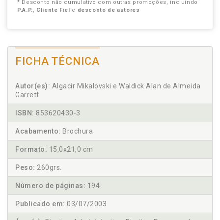
* Desconto não cumulativo com outras promoções, incluindo
P.A.P.
,
Cliente Fiel
e
desconto de autores
FICHA TÉCNICA
Autor(es):
Algacir Mikalovski e Waldick Alan de Almeida
Garrett
ISBN:
853620430-3
Acabamento:
Brochura
Formato:
15,0x21,0 cm
Peso:
260grs.
Número de páginas:
194
Publicado em:
03/07/2003