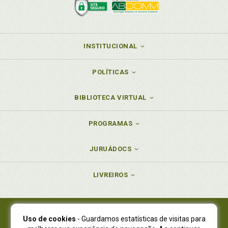
Modelo 06/SIND, p. 75
Modelo 07/IPM, p. 145
Modelo 07/SIND, p. 77
Modelo 08/IPM, p. 146
INSTITUCIONAL
Modelo 08/SIND, p. 78
Modelo 09/IPM, p. 147
POLÍTICAS
Modelo 09/SIND, p. 81
Modelo 10/IPM, p. 148
BIBLIOTECA VIRTUAL
Modelo 10/SIND, p. 83
Modelo 11/IPM, p. 150
PROGRAMAS
Modelo 11/SIND, p. 84
Modelo 12/IPM, p. 151
JURUÁDOCS
Modelo 12/SIND, p. 87
Modelo 13/IPM, p. 155
LIVREIROS
Modelo 13/SIND, p. 89
Modelo 14/IPM, p. 157
Modelo 14/SIND, p. 91
Uso de cookies
- Guardamos estatísticas de visitas para
Juruá Editora Ltda., CNPJ 77.535.508/0001-19
Modelo 15/IPM, p. 161