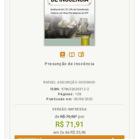
Inquisição. Competência para apuração inquisitorial
nos crimes dolosos contra a vida, p. 128
Instauração de sindicância, p. 21
Instauração de sindicância. Autoridades
competentes, p. 25
Instauração de sindicância. Participação, p. 49
Instauração de sindicância no âmbito da PMPR.
Normas, p. 41
disponível
Disponível
páginas
Instrução para a formação do procedimento, p. 115
Presunção de Inocência
em
na
Intimação, p. 50
eBook
B.V.
RAFAEL ASSUNÇÃO GODINHO
J
ISBN:
978652630312-2
Páginas:
128
Juntada de defesa preliminar, p. 79
Publicado em:
06/06/2023
Juntada de razões finais de defesa, p. 97
VERSÃO IMPRESSA
Justiça Militar e a Lei 9. 099/95. Impossibilidade de
de
R$ 79,90
* por
aplicação, p. 127
R$ 71,91
L
em 2x de R$ 35,96