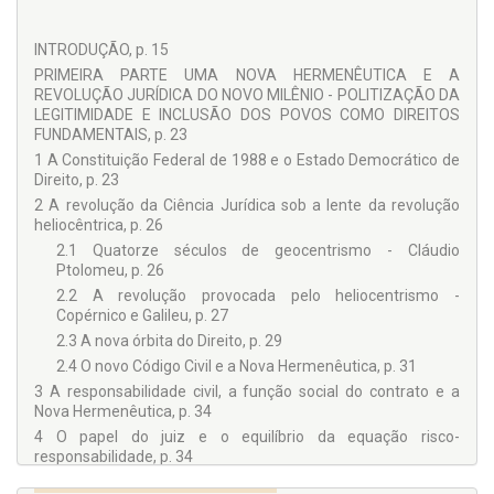
INTRODUÇÃO, p. 15
PRIMEIRA PARTE UMA NOVA HERMENÊUTICA E A
REVOLUÇÃO JURÍDICA DO NOVO MILÊNIO - POLITIZAÇÃO DA
LEGITIMIDADE E INCLUSÃO DOS POVOS COMO DIREITOS
FUNDAMENTAIS, p. 23
1 A Constituição Federal de 1988 e o Estado Democrático de
Direito, p. 23
2 A revolução da Ciência Jurídica sob a lente da revolução
heliocêntrica, p. 26
2.1 Quatorze séculos de geocentrismo - Cláudio
Ptolomeu, p. 26
2.2 A revolução provocada pelo heliocentrismo -
Copérnico e Galileu, p. 27
2.3 A nova órbita do Direito, p. 29
2.4 O novo Código Civil e a Nova Hermenêutica, p. 31
3 A responsabilidade civil, a função social do contrato e a
Nova Hermenêutica, p. 34
4 O papel do juiz e o equilíbrio da equação risco-
responsabilidade, p. 34
5 Imbricação Direito Civil - Processo Civil, p. 37