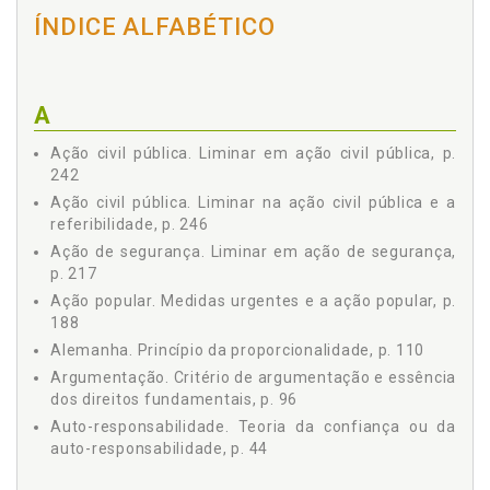
6 Hipóteses de responsabilidade sem culpa, p. 38
ÍNDICE ALFABÉTICO
7 Papel do juiz na quantificação do dano e a ponderação, p.
39
8 Negócio jurídico, sua função social e Nova Hermenêutica, p.
40
A
9 Negócio jurídico no Código Civil de 2002, p. 41
10 Teorias da vontade e da declaração - Equação imposta ao
Ação civil pública. Liminar em ação civil pública, p.
juiz, p. 43
242
11 Teoria da confiança ou da auto-responsabilidade, p. 44
Ação civil pública. Liminar na ação civil pública e a
12 O liberalismo e a postura individualista que nortearam os
referibilidade, p. 246
Códigos Civis anteriores, p. 46
Ação de segurança. Liminar em ação de segurança,
13 O direito obrigacional a partir da Revolução Francesa e
p. 217
seus reflexos na ordem jurídica, p. 47
Ação popular. Medidas urgentes e a ação popular, p.
14 A liberdade de contratar - Do Estado Liberal ao Código Civil
188
de 2002, p. 48
Alemanha. Princípio da proporcionalidade, p. 110
15 Vulnerabilidade dos negócios jurídicos - Sistema de
nulidades do Código de Defesa do Consumidor e do Código
Argumentação. Critério de argumentação e essência
Civil brasileiro, p. 49
dos direitos fundamentais, p. 96
16 O poder geral de cautela - Manifestação de que o Direito
Auto-responsabilidade. Teoria da confiança ou da
não altera somente alguns segmentos, p. 52
auto-responsabilidade, p. 44
17 A proporcionalidade e as cláusulas gerais no Código Civil,
p. 53