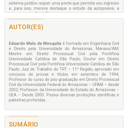
sistema jurídico requer uma ponte que permita seu ingresso
e, para isso, merece destaque o estudo da autopoiese, a
auto-reprodução do Direito.
Uma vez esquadrinhado o ambiente hermenêutico, na
AUTOR(ES)
primeira parte, e fixados os lindes do princípio da
proporcionalidade, instrumento essencial à busca de
efetividade da jurisdição, na segunda parte, a análise se
voltará para as tutelas de urgência. A derradeira parte deste
Eduardo Melo de Mesquita
é formado em Engenharia Civil
estudo desenha as tutelas urgentes, em todas as suas
e Direito pela Universidade do Amazonas, Manaus/AM;
espécies, cautelares e satisfativas, com ênfase num modelo
Mestre em Direito Processual Civil pela Pontifícia
que se convencionou chamar de dever geral de urgência,
Universidade Católica de São Paulo; Doutor em Direito
capaz de abarcar o poder geral de cautela e a tutela
Processual Civil pela Pontifícia Universidade Católica de São
satisfativa, que se impõe sempre que a situação concreta
Paulo; Juiz do Trabalho do TRT – 11ª Região, aprovado em
esteja marcada pela urgência e exija a prestação jurisdicional
concurso de provas e títulos em setembro de 1994;
efetiva.
Professor do curso de pós-graduação em Direito Processual
Civil da Universidade Federal do Amazonas – UFAM – desde
Leitura imprescindível ao operador do Direito!
2002; Professor da Universidade do Estado do Amazonas –
UEA – Desde 2005. Possui diversas produções científicas e
palestras proferidas.
SUMÁRIO