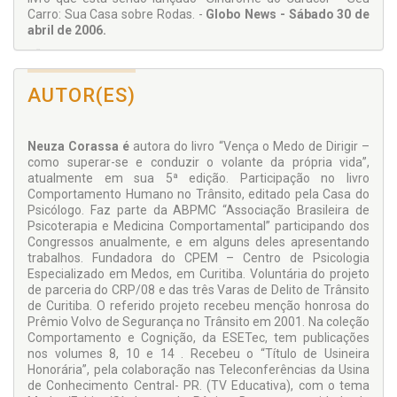
Carro: Sua Casa sobre Rodas. -
Globo News - Sábado 30 de
abril de 2006.
“A vida moderna acabou transformando os carros em
extensões de casa. Ao se deslocar de um lugar para o outro,
as pessoas acabam utilizando os veículos como quarto,
AUTOR(ES)
cozinha, sala de estar, escritório e até banheiro”, afirma a
psicóloga Neuza Corassa, do Centro de Psicologia
especializado em Medos e Autora do livro “Síndrome do
Neuza Corassa é
autora do livro “Vença o Medo de Dirigir –
Caracol-Seu Carro: Sua Casa sobre Rodas. -
Revista Época -
como superar-se e conduzir o volante da própria vida”,
12 de junho de 2006.
atualmente em sua 5ª edição. Participação no livro
“O tempo no trânsito não pode ser visto como um tempo
Comportamento Humano no Trânsito, editado pela Casa do
perdido. Ele tem que ser incorporado à vida... assim as
Psicólogo. Faz parte da ABPMC “Associação Brasileira de
pessoas deveriam encarar as horas gastas no caminho do
Psicoterapia e Medicina Comportamental” participando dos
trabalho para não estressar.
Congressos anualmente, e em alguns deles apresentando
trabalhos. Fundadora do CPEM – Centro de Psicologia
Há motoristas que ficam pouco tempo num
Especializado em Medos, em Curitiba. Voluntária do projeto
congestionamento e se irritam mais do que outros que
de parceria do CRP/08 e das três Varas de Delito de Trânsito
gastam horas nesta condição. A irritação aumenta os riscos
de Curitiba. O referido projeto recebeu menção honrosa do
de acidentes e os comportamentos violentos no trânsito”, diz
Prêmio Volvo de Segurança no Trânsito em 2001. Na coleção
a psicóloga Neuza Corassa, autora do livro “Síndrome do
Comportamento e Cognição, da ESETec, tem publicações
Caracol- Seu Carro:Sua Casa sobre Rodas. -
Folha de São
nos volumes 8, 10 e 14 . Recebeu o “Título de Usineira
Paulo - Domingo,25 de junho de 2006.
Honorária”, pela colaboração nas Teleconferências da Usina
No livro Seu Carro: Sua Casa Sobre Rodas.... Além de falar
de Conhecimento Central- PR. (TV Educativa), com o tema