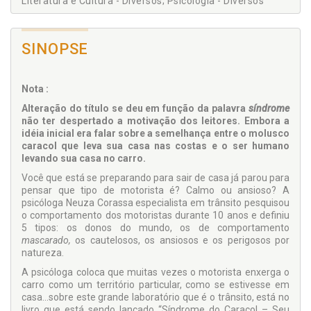
Literatura e Cultura - Diversos; Psicologia - Diversos
SINOPSE
Nota :
Alteração do título se deu em função da palavra
síndrome
não ter despertado a motivação dos leitores. Embora a
idéia inicial era falar sobre a semelhança entre o molusco
caracol que leva sua casa nas costas e o ser humano
levando sua casa no carro.
Você que está se preparando para sair de casa já parou para
pensar que tipo de motorista é? Calmo ou ansioso? A
psicóloga Neuza Corassa especialista em trânsito pesquisou
o comportamento dos motoristas durante 10 anos e definiu
5 tipos: os donos do mundo, os de comportamento
mascarado,
os cautelosos, os ansiosos e os perigosos por
natureza.
A psicóloga coloca que muitas vezes o motorista enxerga o
carro como um território particular, como se estivesse em
casa...sobre este grande laboratório que é o trânsito, está no
livro que está sendo lançado “Síndrome do Caracol – Seu