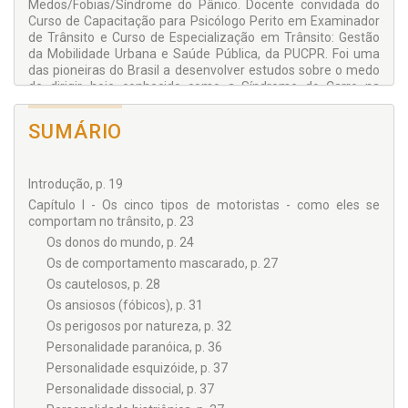
dos ambientes da casa que levamos no carro; dos tipos de
Medos/Fobias/Síndrome do Pânico. Docente convidada do
motoristas e o seu comportamento no trânsito em função de
Curso de Capacitação para Psicólogo Perito em Examinador
cada tipo de personalidade, levanta fatores que influenciam
de Trânsito e Curso de Especialização em Trânsito: Gestão
nossa maneira de agir ao conduzir nossos veículos, nos
da Mobilidade Urbana e Saúde Pública, da PUCPR. Foi uma
proporcionando um espelho interessante de nossas ações
das pioneiras do Brasil a desenvolver estudos sobre o medo
para reflexão. -
Dr. Jack Szymanski - Especialista em
de dirigir, hoje conhecido como a Síndrome do Carro na
Medicina de Tráfego - 21 de maio de 2006.
Garagem. Integrou a Comissão de Trânsito do Paraná entre
os anos 1999 e 2002, junto ao CRP – Conselho Regional de
Muitas pessoas passam boa parte do seu dia no trânsito.
SUMÁRIO
Psicologia.
Site: www.medos.com.br
Porém, o ato de dirigir tem as suas peculiaridades, podendo
desvendar as características da personalidade do condutor
ou provocar pânico em algumas pessoas, impedindo-as de
Introdução, p. 19
sair com o carro. Para falar sobre este tema, a Revista
Capítulo I - Os cinco tipos de motoristas - como eles se
Contato entrevistou a psicóloga Neuza Corassa, autora dos
comportam no trânsito, p. 23
livros Vença o Medo de Dirigir e Síndrome do Caracol. -
CRP/8ª.região – Conselho Regional de Psicologia
Os donos do mundo, p. 24
Os de comportamento mascarado, p. 27
Os cautelosos, p. 28
Os ansiosos (fóbicos), p. 31
Os perigosos por natureza, p. 32
Personalidade paranóica, p. 36
Personalidade esquizóide, p. 37
Personalidade dissocial, p. 37