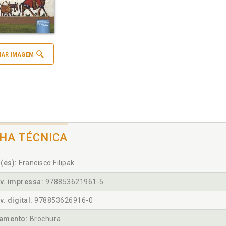
IAR IMAGEM
CHA TÉCNICA
(es):
Francisco Filipak
v. impressa:
978853621961-5
v. digital:
978853626916-0
amento:
Brochura