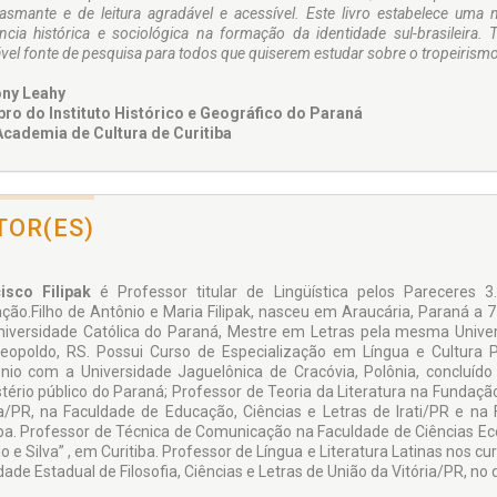
iasmante e de leitura agradável e acessível. Este livro estabelece uma
ância histórica e sociológica na formação da identidade sul-brasileira
vel fonte de pesquisa para todos que quiserem estudar sobre o tropeirismo
ny Leahy
o do Instituto Histórico e Geográfico do Paraná
Academia de Cultura de Curitiba
TOR(ES)
isco Filipak
é Professor titular de Lingüística pelos Pareceres 
ção.Filho de Antônio e Maria Filipak, nasceu em Araucária, Paraná a 
Universidade Católica do Paraná, Mestre em Letras pela mesma Unive
eopoldo, RS. Possui Curso de Especialização em Língua e Cultura 
nio com a Universidade Jaguelônica de Cracóvia, Polônia, concluíd
tério público do Paraná; Professor de Teoria da Literatura na Fundação
ia/PR, na Faculdade de Educação, Ciências e Letras de Irati/PR e na F
iba. Professor de Técnica de Comunicação na Faculdade de Ciências E
o e Silva” , em Curitiba. Professor de Língua e Literatura Latinas nos cur
dade Estadual de Filosofia, Ciências e Letras de União da Vitória/PR, no