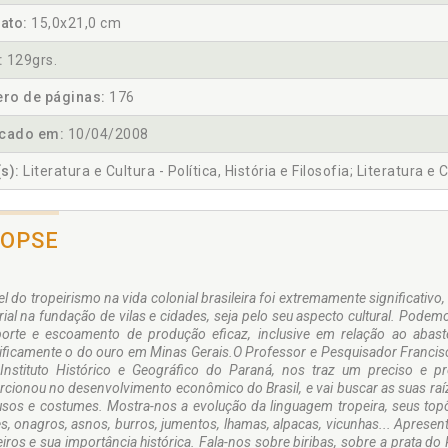
ato:
15,0x21,0 cm
:
129grs.
ro de páginas:
176
icado em:
10/04/2008
s):
Literatura e Cultura - Política, História e Filosofia; Literatura e 
NOPSE
l do tropeirismo na vida colonial brasileira foi extremamente significativo,
orial na fundação de vilas e cidades, seja pelo seu aspecto cultural. Po
porte e escoamento de produção eficaz, inclusive em relação ao abast
ificamente o do ouro em Minas Gerais.O Professor e Pesquisador Francis
Instituto Histórico e Geográfico do Paraná, nos traz um preciso e p
cionou no desenvolvimento econômico do Brasil, e vai buscar as suas raíze
usos e costumes. Mostra-nos a evolução da linguagem tropeira, seus topô
, onagros, asnos, burros, jumentos, lhamas, alpacas, vicunhas... Apresent
eiros e sua importância histórica. Fala-nos sobre biribas, sobre a prata d