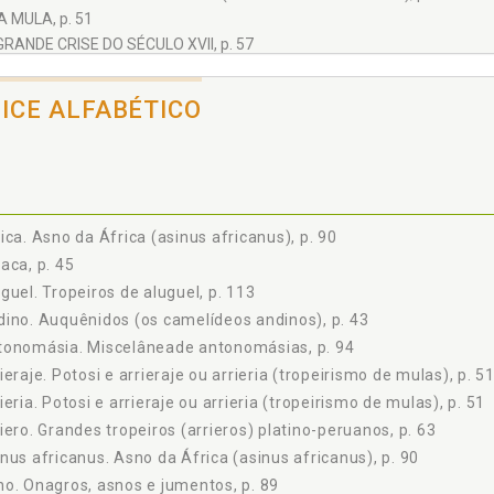
 A MULA, p. 51
GRANDE CRISE DO SÉCULO XVII, p. 57
NA DE PRATA DO CERRO DE PASCO, p. 59
S GRANDES TROPEIROS (ARRIEROS) PLATINO-PERUANOS, p. 63
DICE ALFABÉTICO
 PADRE CRISTÓVÃO DE MENDOZA Y ORELLANA, p. 64
 HERNANDO ARIAS DE SAAVEDRA, p. 65
 DON FRANCISCO ANTÔNIO DE CANDIOTI, p. 65
 FRANCISCO DE PAULA OTERO, p. 66
 DOMINGO DE OLAVEGOYA, p. 67
ica. Asno da África (asinus africanus), p. 90
XICO HISPANO - LUSO-QUICHURUNA, p. 71
aca, p. 45
ÊNCIAS (I), p. 85
guel. Tropeiros de aluguel, p. 113
 II TROPEIRISMO PLATINOBRASILEIRO, p. 87
ino. Auquênidos (os camelídeos andinos), p. 43
ONAGROS - ASNOS E JUMENTOS, p. 89
tonomásia. Miscelâneade antonomásias, p. 94
 ASNO ONAGRO (ASINUS ONAGER), p. 89
 ASNO DA ÁFRICA ( ASINUS AFRICANUS), p. 90
ieraje. Potosi e arrieraje ou arrieria (tropeirismo de mulas), p. 5
 ASNO DOMÉSTICO (ASINUS VULGARIS), p. 90
ieria. Potosi e arrieraje ou arrieria (tropeirismo de mulas), p. 51
 O JUMENTO E A JUMENTA, p. 91
iero. Grandes tropeiros (arrieros) platino-peruanos, p. 63
BIRIBAS, p. 93
nus africanus. Asno da África (asinus africanus), p. 90
 ETIMOLOGIA, p. 93
o. Onagros, asnos e jumentos, p. 89