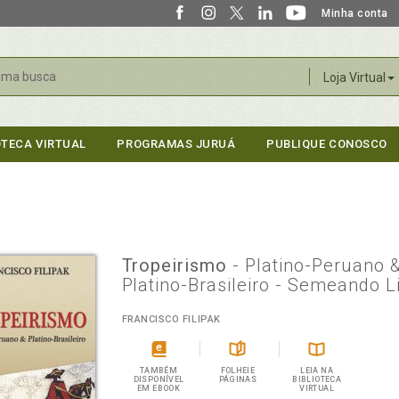
Minha conta
r
Loja Virtual
OTECA VIRTUAL
PROGRAMAS JURUÁ
PUBLIQUE CONOSCO
Tropeirismo
- Platino-Peruano 
Platino-Brasileiro - Semeando L
FRANCISCO FILIPAK
TAMBÉM
FOLHEIE
LEIA NA
DISPONÍVEL
PÁGINAS
BIBLIOTECA
EM EBOOK
VIRTUAL