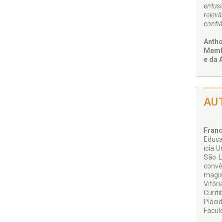
entus
relev
confiá
Antho
Membr
e da 
AU
Franc
Educa
ícia 
São L
convê
magis
Vitór
Curit
Plácid
Facul