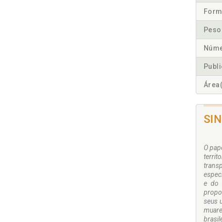
Form
Peso
Núme
Publ
Área(
SI
O pape
territ
trans
espec
e do 
propor
seus 
muares
brasil