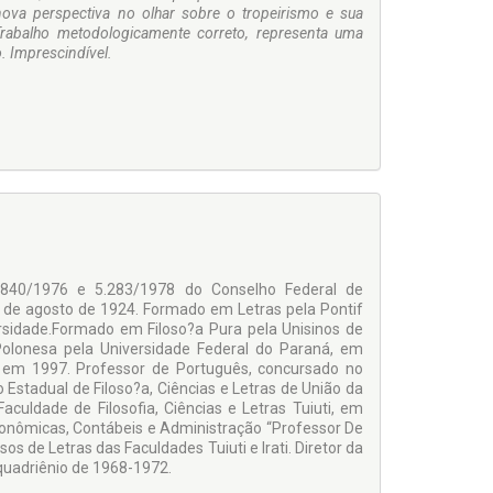
 nova perspectiva no olhar sobre o tropeirismo e sua
. Trabalho metodologicamente correto, representa uma
. Imprescindível.
3.840/1976 e 5.283/1978 do Conselho Federal de
7 de agosto de 1924. Formado em Letras pela Pontif
rsidade.Formado em Filoso?a Pura pela Unisinos de
Polonesa pela Universidade Federal do Paraná, em
o em 1997. Professor de Português, concursado no
 Estadual de Filoso?a, Ciências e Letras de União da
aculdade de Filosofia, Ciências e Letras Tuiuti, em
conômicas, Contábeis e Administração “Professor De
sos de Letras das Faculdades Tuiuti e Irati. Diretor da
 quadriênio de 1968-1972.