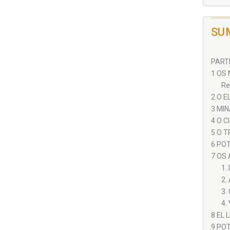
SU
PARTE
1 OS 
Re
2 O E
3 MIN
4 O C
5 O T
6 POT
7 OS 
1.
2.
3.
4.
8 EL 
9 POT