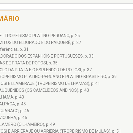
MÁRIO
 I TROPEIRISMO PLATINO-PERUANO, p. 25
MITOS DO ELDORADO E DO PAIQUERÊ, p. 27
ferências, p. 31
LDORADO DOS ESPANHÓIS E PORTUGUESES, p. 33
AS DE PRATA DE POTOSI, p. 35
ICLO DA PRATA E O ESPLENDOR DE POTOSI, p. 37
ROPEIRISMO PLATINO-PERUANO E PLATINO-BRASILEIRO, p. 39
OSI E LLAMERAJE (TROPEIRISMO DE LHAMAS), p. 41
AUQUÊNIDOS (OS CAMELÍDEOS ANDINOS), p. 43
 LHAMA, p. 43
 ALPACA, p. 45
 GUANACO, p. 46
 VICUNHA, p. 46
LLAMERO (O LHAMEIRO), p. 49
OSI E ARRIERAJE OU ARRIERIA (TROPEIRISMO DE MULAS), p. 51