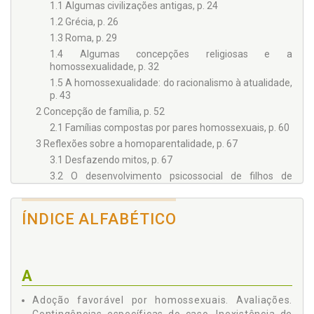
1.1 Algumas civilizações antigas, p. 24
1.2 Grécia, p. 26
1.3 Roma, p. 29
1.4 Algumas concepções religiosas e a
homossexualidade, p. 32
1.5 A homossexualidade: do racionalismo à atualidade,
p. 43
2 Concepção de família, p. 52
2.1 Famílias compostas por pares homossexuais, p. 60
3 Reflexões sobre a homoparentalidade, p. 67
3.1 Desfazendo mitos, p. 67
3.2 O desenvolvimento psicossocial de filhos de
pais/mães homossexuais, p. 75
4 Adoção por homossexuais, p. 95
ÍNDICE ALFABÉTICO
4.1 Conceito de adoção e os procedimentos legais no
Brasil, p. 95
4.2 Breve histórico sobre a psicologia judiciária no
Estado de São Paulo e o papel do psicólogo, p. 100
A
4.3 Adoção por homossexuais: panorama
internacional e brasileiro, p. 106
Adoção favorável por homossexuais. Avaliações.
II A REALIDADE VIVENCIADA: O QUE NOS DIZEM OS