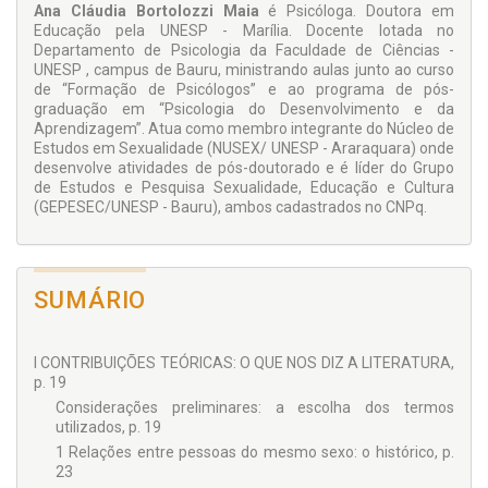
Ana Cláudia Bortolozzi Maia
é Psicóloga. Doutora em
Educação pela UNESP - Marília. Docente lotada no
Departamento de Psicologia da Faculdade de Ciências -
UNESP , campus de Bauru, ministrando aulas junto ao curso
de “Formação de Psicólogos” e ao programa de pós-
graduação em “Psicologia do Desenvolvimento e da
Aprendizagem”. Atua como membro integrante do Núcleo de
Estudos em Sexualidade (NUSEX/ UNESP - Araraquara) onde
desenvolve atividades de pós-doutorado e é líder do Grupo
de Estudos e Pesquisa Sexualidade, Educação e Cultura
(GEPESEC/UNESP - Bauru), ambos cadastrados no CNPq.
SUMÁRIO
I CONTRIBUIÇÕES TEÓRICAS: O QUE NOS DIZ A LITERATURA,
p. 19
Considerações preliminares: a escolha dos termos
utilizados, p. 19
1 Relações entre pessoas do mesmo sexo: o histórico, p.
23