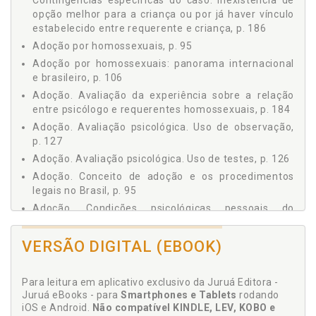
Contingências específicas do caso. Inexistência de
PSICÓLOGOS JUDICIÁRIOS ENTREVISTADOS, p. 116
opção melhor para a criança ou por já haver vínculo
Preliminares da pesquisa, p. 116
estabelecido entre requerente e criança, p. 186
a) Contato com os participantes, p. 118
Adoção por homossexuais, p. 95
b) Procedimentos éticos, p. 119
Adoção por homossexuais: panorama internacional
c) Aplicação da entrevista, p. 119
e brasileiro, p. 106
d) Resultados, p. 120
Adoção. Avaliação da experiência sobre a relação
1 Procedimentos utilizados pelos psicólogos na avaliação
entre psicólogo e requerentes homossexuais, p. 184
psicológica no processo de adoção, p. 121
Adoção. Avaliação psicológica. Uso de observação,
1.1 Uso de entrevistas, p. 122
p. 127
1.2 Uso de testes, p. 126
Adoção. Avaliação psicológica. Uso de testes, p. 126
1.3 Uso de observação, p. 127
Adoção. Conceito de adoção e os procedimentos
2 Critérios utilizados pelos psicólogos na avaliação
legais no Brasil, p. 95
psicológica no processo de adoção, p. 128
Adoção. Condições psicológicas pessoais do
2.1 Variáveis identificadas pelos psicólogos como
requerente, p. 131
adequadas ou não para favorecer o requerente à
adoção em casos gerais, p. 128
Adoção. Critérios utilizados pelos psicólogos na
VERSÃO DIGITAL (EBOOK)
a) A motivação para a adoção: por que se quer
avaliação psicológica no processo de adoção, p. 128
adotar?, p. 130
Adoção. Depoimentos de psicólogos que
b) Condições psicológicas pessoais do requerente, p.
Para leitura em aplicativo exclusivo da Juruá Editora -
participaram do processo de adoção por pessoas
131
Juruá eBooks - para
Smartphones e Tablets
rodando
homossexuais, p. 222
iOS e Android.
Não compatível KINDLE, LEV, KOBO e
c) Qualidade da relação afetiva entre os membros que