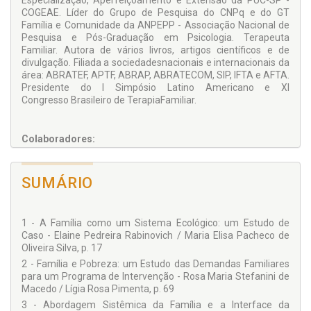
Especialização, Aperfeiçoamento e Extensão da PUC-SP -
COGEAE. Líder do Grupo de Pesquisa do CNPq e do GT
Família e Comunidade da ANPEPP - Associação Nacional de
Pesquisa e Pós-Graduação em Psicologia. Terapeuta
Familiar. Autora de vários livros, artigos científicos e de
divulgação. Filiada a sociedadesnacionais e internacionais da
área: ABRATEF, APTF, ABRAP, ABRATECOM, SIP, IFTA e AFTA.
Presidente do I Simpósio Latino Americano e XI
Congresso Brasileiro de TerapiaFamiliar.
Colaboradores:
Adriana Leonidas de Oliveira
Aline Luiza de Carvalho
SUMÁRIO
Ana Barreiros de Carvalho
Ana Carolina Pereira
1 - A Família como um Sistema Ecológico: um Estudo de
Caso - Elaine Pedreira Rabinovich / Maria Elisa Pacheco de
Ana Cláudia Wendt dos Santos
Oliveira Silva, p. 17
Carmen Leontina O. Ocampo Moré
2 - Família e Pobreza: um Estudo das Demandas Familiares
Ceneide Maria de Oliveira Cerveny
para um Programa de Intervenção - Rosa Maria Stefanini de
Macedo / Lígia Rosa Pimenta, p. 69
Daiane Casagrande Lorencini
3 - Abordagem Sistêmica da Família e a Interface da