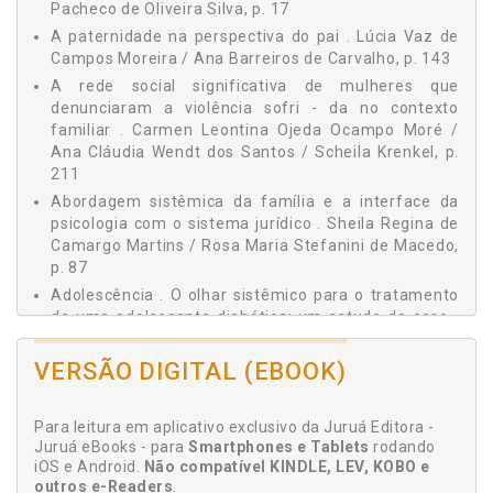
Pacheco de Oliveira Silva, p. 17
A paternidade na perspectiva do pai . Lúcia Vaz de
Campos Moreira / Ana Barreiros de Carvalho, p. 143
A rede social significativa de mulheres que
denunciaram a violência sofri - da no contexto
familiar . Carmen Leontina Ojeda Ocampo Moré /
Ana Cláudia Wendt dos Santos / Scheila Krenkel, p.
211
Abordagem sistêmica da família e a interface da
psicologia com o sistema jurídico . Sheila Regina de
Camargo Martins / Rosa Maria Stefanini de Macedo,
p. 87
Adolescência . O olhar sistêmico para o tratamento
de uma adolescente diabética: um estudo de caso .
Ida Kublikowski / Ana Carolina Pereira, p. 197
VERSÃO DIGITAL (EBOOK)
Adolescência . Relacionamentos afetivo - sexuais
deadolescentes vítimas de incesto . Márcia Stengel /
Aline Luiza de Carvalho, p. 159
Para leitura em aplicativo exclusivo da Juruá Editora -
Adriana Leonidas de Oliveira . Contribuições das a
Juruá eBooks - para
Smartphones e Tablets
rodando
ções de promoção de saúde para qualidade de vida
iOS e Android.
Não compatível KINDLE, LEV, KOBO e
da população: uma análise na Região do Vale do
outros e-Readers
.