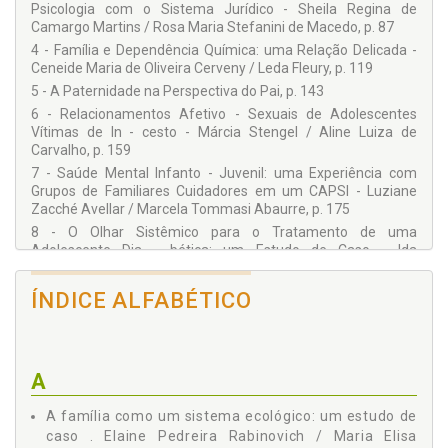
Elaine Pedreira Rabinovich
Psicologia com o Sistema Jurídico - Sheila Regina de
Camargo Martins / Rosa Maria Stefanini de Macedo, p. 87
Ida Kublikowski
4 - Família e Dependência Química: uma Relação Delicada -
Leda Fleury
Ceneide Maria de Oliveira Cerveny / Leda Fleury, p. 119
Lígia Rosa Pimenta
5 - A Paternidade na Perspectiva do Pai, p. 143
6 - Relacionamentos Afetivo - Sexuais de Adolescentes
Lúcia Vaz de Campos Moreira
Vítimas de In - cesto - Márcia Stengel / Aline Luiza de
Luziane Zacché Avellar
Carvalho, p. 159
Marcela Tommasi Abaurre
7 - Saúde Mental Infanto - Juvenil: uma Experiência com
Grupos de Familiares Cuidadores em um CAPSI - Luziane
Márcia Stengel
Zacché Avellar / Marcela Tommasi Abaurre, p. 175
Maria Elisa Pacheco de Oliveira Silva
8 - O Olhar Sistêmico para o Tratamento de uma
Adolescente Dia - bética: um Estudo de Caso - Ida
Rosa Maria Stefanini de Macedo
Kublikowski / Ana Carolina Pereira, p. 197
Scheila Krenkel
9 - A Rede Social Significativa de Mulheres que Denunciaram
ÍNDICE ALFABÉTICO
a Vio - lência Sofrida no Contexto Familiar - Carmen Leontina
Sheila Regina de Camargo Martins
Ojeda Ocampo Moré / Ana Cláudia Wendt dos Santos /
Scheila Krenkel, p. 211
10 - Contribuições das Ações de Promoção de Saúde para
A
Qualidade de Vida da População: uma Análise na Região do
Vale do Paraíba Paulista - Adriana Leonidas de Oliveira /
A família como um sistema ecológico: um estudo de
Daiane Casagrande Lorencini, p. 241
caso . Elaine Pedreira Rabinovich / Maria Elisa