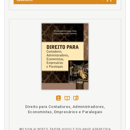
CARRINHO
F
Filiação. Adoção de crianças negras, p. 43
Formação do negro. Educação e cultura, p. 25
I
Igualdade de condições. Justiça social, p. 37
Igualdade racial. Adendo sobre Zumbi, p. 71
Igualdade racial. O Brasil e o negro. O negro e o
Brasil, p. 13
Inclusão social. O Brasil e o negro. O negro e o Brasil,
p. 13
Integração social. Um pouco mais sobre o carnaval
em Salvador, p. 21
disponível
Disponível
páginas
J
Direito para Contadores, Administradores,
em
na
Economistas, Empresários e Paralegais
eBook
B.V.
Justiça Social. Adendo sobre Zumbi, p. 71
Justiça social, p. 37
WILSON ALBERTO ZAPPA HOOG E SOLANGE APARECIDA