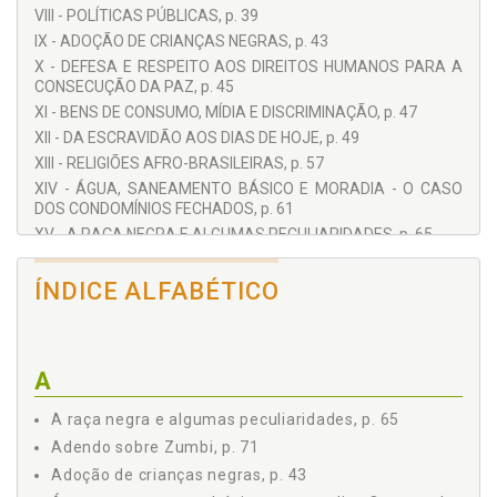
VIII - POLÍTICAS PÚBLICAS, p. 39
IX - ADOÇÃO DE CRIANÇAS NEGRAS, p. 43
X - DEFESA E RESPEITO AOS DIREITOS HUMANOS PARA A
CONSECUÇÃO DA PAZ, p. 45
XI - BENS DE CONSUMO, MÍDIA E DISCRIMINAÇÃO, p. 47
XII - DA ESCRAVIDÃO AOS DIAS DE HOJE, p. 49
XIII - RELIGIÕES AFRO-BRASILEIRAS, p. 57
XIV - ÁGUA, SANEAMENTO BÁSICO E MORADIA - O CASO
DOS CONDOMÍNIOS FECHADOS, p. 61
XV - A RAÇA NEGRA E ALGUMAS PECULIARIDADES, p. 65
XVI - TEMPO DE ELEIÇÃO, p. 67
XVII - O NEGRO E O ESPORTE, p. 69
ÍNDICE ALFABÉTICO
XVIII - ADENDO SOBRE ZUMBI, p. 71
ANEXOS, p. 73
A
A raça negra e algumas peculiaridades, p. 65
Adendo sobre Zumbi, p. 71
Adoção de crianças negras, p. 43