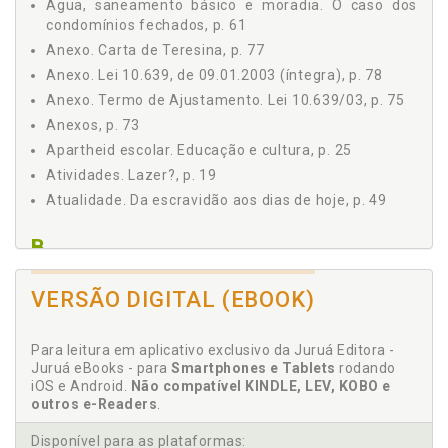
Água, saneamento básico e moradia. O caso dos
condomínios fechados, p. 61
Anexo. Carta de Teresina, p. 77
Anexo. Lei 10.639, de 09.01.2003 (íntegra), p. 78
Anexo. Termo de Ajustamento. Lei 10.639/03, p. 75
Anexos, p. 73
Apartheid escolar. Educação e cultura, p. 25
Atividades. Lazer?, p. 19
Atualidade. Da escravidão aos dias de hoje, p. 49
B
Bens de consumo, mídia e discriminação, p. 47
VERSÃO DIGITAL (EBOOK)
Brasil e o negro. O negro e o Brasil, p. 13
C
Para leitura em aplicativo exclusivo da Juruá Editora -
Juruá eBooks - para
Smartphones e Tablets
rodando
iOS e Android.
Não compatível KINDLE, LEV, KOBO e
Capacidade financeira. Entretenimento. Lazer?, p.
outros e-Readers
.
19
Capacitação profissional. Trabalho, p. 33
Disponível para as plataformas: