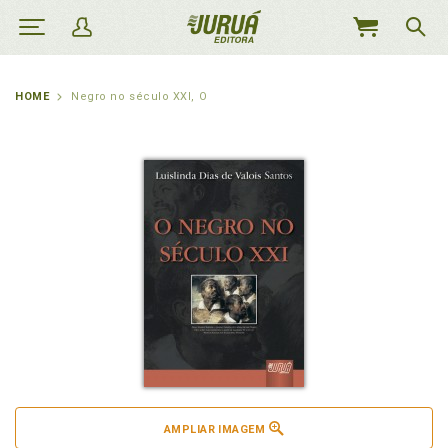
MEU
CARRINHO
HOME
Negro no século XXI, O
AMPLIAR IMAGEM