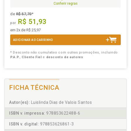
Conferir regras
de
R$ 57,70
*
R$ 51,93
por
em 2x de R$ 25,97
ADICIONAR AO CARRINHO
* Desconto não cumulativo com outras promoções, incluindo
P.A.P.
,
Cliente Fiel
e
desconto de autores
FICHA TÉCNICA
Autor(es):
Luislinda Dias de Valois Santos
ISBN v. impressa:
978853622488-6
ISBN v. digital:
978853626861-3