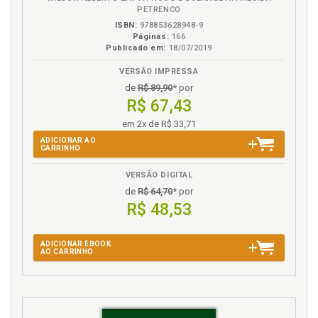
PETRENCO
L
ISBN:
978853628948-9
Páginas:
166
Lazer?, p. 19
Publicado em:
18/07/2019
Lei 10.639, de 09.01.2003 (íntegra). Anexo, p. 78
VERSÃO IMPRESSA
Lei do Sexagenário. Da escravidão aos dias de hoje,
de
R$ 89,90
* por
p. 53
R$ 67,43
Lei do Ventre Livre. Da escravidão aos dias de hoje,
p. 52
em 2x de R$ 33,71
ADICIONAR AO
CARRINHO
M
VERSÃO DIGITAL
Mídia. Bens de consumo,mídia e discriminação, p. 47
de
R$ 64,70
* por
Moradia. Água, saneamento básico e moradia. O
R$ 48,53
caso dos condomínios fechados, p. 61
N
ADICIONAR EBOOK
AO CARRINHO
Necessidades básicas. Água, saneamento básico e
moradia. O caso dos condomínios fechados, p. 61
Negro. O Brasil e o negro. O negro e o Brasil, p. 13