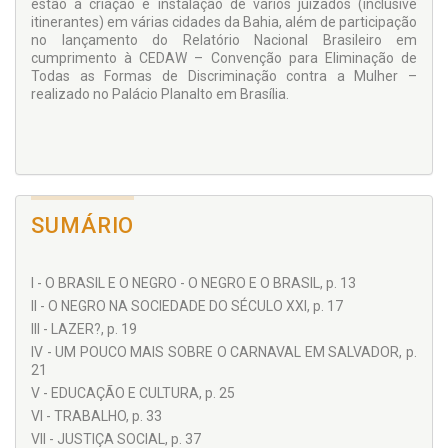
estão a criação e instalação de vários juizados (inclusive
realidade da dor secular que atinge a todo um povo que, refém
itinerantes) em várias cidades da Bahia, além de participação
de leis hipócritas, é mantido de mãos atadas, mesmo com os
no lançamento do Relatório Nacional Brasileiro em
enferrujados grilhões aparentemente rompidos.
cumprimento à CEDAW – Convenção para Eliminação de
Luislinda de Valois nos põe a refletir, com ânsia de mudança,
Todas as Formas de Discriminação contra a Mulher –
que é preciso curar as feridas, mas não poderemos esquecer as
realizado no Palácio Planalto em Brasília.
cicatrizes se elas continuarem a sangrar.
Vereadora Tia Eron -
Pastor Márcio Marinho
SUMÁRIO
I - O BRASIL E O NEGRO - O NEGRO E O BRASIL, p. 13
II - O NEGRO NA SOCIEDADE DO SÉCULO XXI, p. 17
III - LAZER?, p. 19
IV - UM POUCO MAIS SOBRE O CARNAVAL EM SALVADOR, p.
21
V - EDUCAÇÃO E CULTURA, p. 25
VI - TRABALHO, p. 33
VII - JUSTIÇA SOCIAL, p. 37