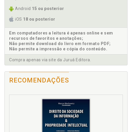
Carnaval. Um pouco mais sobre o carnaval em
Android
15 ou posterior
Salvador, p. 21
Carta de Teresina. Anexo, p. 77
iOS
18 ou posterior
Cidadania. Adoção de crianças negras, p. 43
Condomínio. Água, saneamento básico e moradia. O
Em computadores a leitura é apenas online e sem
caso dos condomínios fechados, p. 61
recursos de favoritos e anotações;
Não permite download do livro em formato PDF;
Constituição. Políticas públicas, p. 39
Não permite a impressão e cópia do conteúdo.
Consumo. Bens de consumo, mídia e discriminação,
p. 47
Compra apenas via site da Juruá Editora.
Cotas. Sistema de cotas. Educação e cultura, p. 25
Crença. Religiões afro-brasileiras, p. 57
RECOMENDAÇÕES
Criança. Adoção de crianças negras, p. 43
Cultura. Educação e cultura, p. 25
D
Da escravidão aos dias de hoje, p. 49
Defesa e respeito aos direitos humanos para a
consecução da paz, p. 45