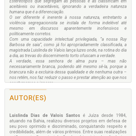
Estereótipos que segregam as pessoas e as classificam em
aceitáveis ou inaceitáveis, ignorando a verdadeira natureza
humana que é a diferenciação.
O ser diferente é inerente à nossa natureza, entretanto a
violência segregacionista se instala de forma indelével até
mesmo em discursos aparentemente inofensivos e
politicamente corretos.
Com uma capacidade intelectual privilegiada, “a nossa Ruy
Barbosa de saia”, como já foi apropriadamente classificada, a
magistrada Luislinda de Valois lança luzes onde, na rotina do dia
a dia, as trevas do discernimento torto ofuscam a verdade.
A verdade, essa senhora de alma pura – mas não
necessariamente branca, podendo até mesmo sê-la, porque a
brancura não a excluiria dessa qualidade e de nenhuma outra –
nos retém, nos faz reduzir o passo e prestar atenção ao que nos
acostumamos a ignorar.
A escritora e magistrada há décadas agrega à atividade da
magistratura, com recursos próprios e ajuda de amigos, a
AUTOR(ES)
atenção social às camadas mais carentes da população,
notadamente a população negra, com palestras educativas,
doações de gêneros alimentícios e de higiene, entre muitos
Luislinda Dias de Valois Santos
é Juíza desde 1984,
outros cuidados.
atuando na Bahia, realizou diversos projetos em defesa de
Com maestria, de forma direta e objetiva, nos conduz à luz do
seu povo oprimido e discriminado, conquistando respeito e
reconhecimento de uma verdade dolorosa, que se mantém
credibilidade, além de vários prêmios. Entre suas realizações
escondida atrás de cortinas imateriais, porém pesadas, à