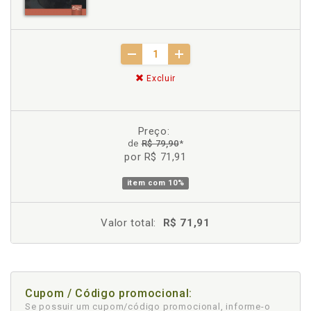
Excluir
Preço:
de
R$ 79,90
*
por R$ 71,91
item com
10%
Valor total:
R$ 71,91
Cupom / Código promocional:
Se possuir um cupom/código promocional, informe-o