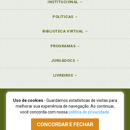
INSTITUCIONAL
POLÍTICAS
BIBLIOTECA VIRTUAL
PROGRAMAS
JURUÁDOCS
LIVREIROS
Uso de cookies
- Guardamos estatísticas de visitas para
Juruá Editora Ltda., CNPJ 77.535.508/0001-19
melhorar sua experiência de navegação. Ao continuar,
Juruá Informática Ltda., CNPJ 01.701.561/0001-80
você concorda com nossa
política de privacidade
.
NOVO ENDEREÇO:
R. Flávio Dallegrave, 7665, São Lourenço |
Curitiba - Paraná - CEP 82210-310
CONCORDAR E FECHAR
Atendimento: (41) 4009-3900
|
Vendas Atacado: (41) 4009-3939
|