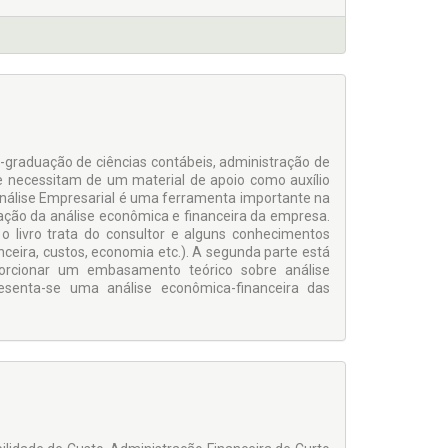
s-graduação de ciências contábeis, administração de
e necessitam de um material de apoio como auxílio
 Análise Empresarial é uma ferramenta importante na
ação da análise econômica e financeira da empresa.
o livro trata do consultor e alguns conhecimentos
anceira, custos, economia etc.). A segunda parte está
porcionar um embasamento teórico sobre análise
senta-se uma análise econômica-financeira das