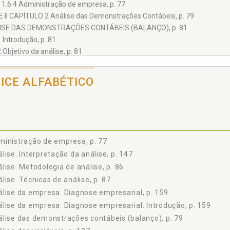
1.6.4 Administração de empresa, p. 77
 II CAPÍTULO 2 Análise das Demonstrações Contábeis, p. 79
ISE DAS DEMONSTRAÇÕES CONTÁBEIS (BALANÇO), p. 81
1 Introdução, p. 81
2 Objetivo da análise, p. 81
3 Usuários da análise de balanços, p. 82
4 Ponto de partida da análise, p. 83
DICE ALFABÉTICO
5 Linguagem, p. 84
6 Padronização das demonstrações contábeis, p. 84
2.6.1 Introdução, p. 84
2.6.2 Padronização do balanço patrimonial, p. 85
2.6.3 Padronização do Demonstrativo de resultados do exercício - DRE, 
inistração de empresa, p. 77
7 Metodologia de análise, p. 86
lise. Interpretação da análise, p. 147
8 Técnicas de análise, p. 87
lise. Metodologia de análise, p. 86
9 Resumo do capítulo, p. 88
lise. Técnicas de análise, p. 87
10 Questões para revisão, p. 88
lise da empresa. Diagnose empresarial, p. 159
ULO 3 Análise do desempenho empresarial através dos indicadores, p.
IAÇÃO DO DESEMPENHO DA EMPRESA ATRAVÉS DE INDICADORES FINAN
lise da empresa. Diagnose empresarial. Introdução, p. 159
1 Introdução, p. 91
lise das demonstrações contábeis (balanço), p. 79
2 Indicadores financeiros, p. 91