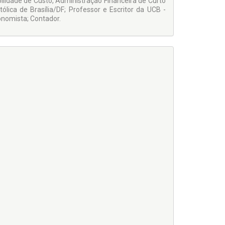
lidade de Custo, Administração Financeira de Curto
ólica de Brasília/DF; Professor e Escritor da UCB -
onomista; Contador.