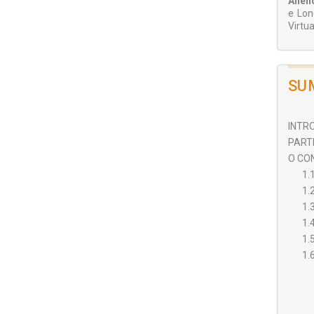
Anélio
e Lon
Virtu
SU
INTRO
PARTE
O CON
1.
1.
1.
1.
1.
1.