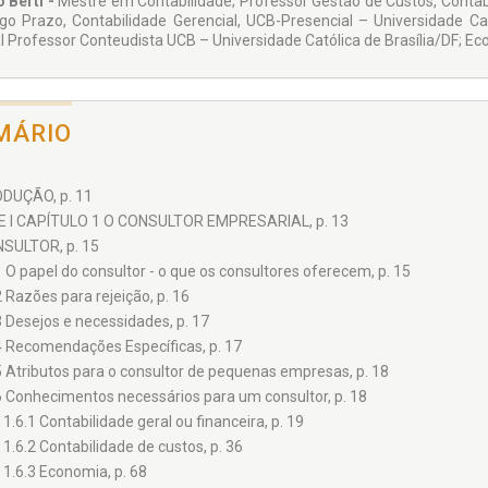
 Berti -
Mestre em Contabilidade; Professor Gestão de Custos, Contabi
go Prazo, Contabilidade Gerencial, UCB-Presencial – Universidade Cat
al Professor Conteudista UCB – Universidade Católica de Brasília/DF; Ec
MÁRIO
DUÇÃO, p. 11
 I CAPÍTULO 1 O CONSULTOR EMPRESARIAL, p. 13
SULTOR, p. 15
1 O papel do consultor - o que os consultores oferecem, p. 15
2 Razões para rejeição, p. 16
3 Desejos e necessidades, p. 17
4 Recomendações Específicas, p. 17
5 Atributos para o consultor de pequenas empresas, p. 18
6 Conhecimentos necessários para um consultor, p. 18
1.6.1 Contabilidade geral ou financeira, p. 19
1.6.2 Contabilidade de custos, p. 36
1.6.3 Economia, p. 68