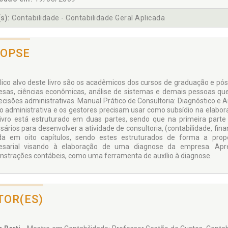
s):
Contabilidade - Contabilidade Geral Aplicada
NOPSE
lico alvo deste livro são os acadêmicos dos cursos de graduação e pó
sas, ciências econômicas, análise de sistemas e demais pessoas qu
ecisões administrativas. Manual Prático de Consultoria: Diagnóstico e
o administrativa e os gestores precisam usar como subsídio na elabor
livro está estruturado em duas partes, sendo que na primeira parte 
sários para desenvolver a atividade de consultoria, (contabilidade, fin
ida em oito capítulos, sendo estes estruturados de forma a pro
sarial visando à elaboração de uma diagnose da empresa. Apre
strações contábeis, como uma ferramenta de auxílio à diagnose.
TOR(ES)