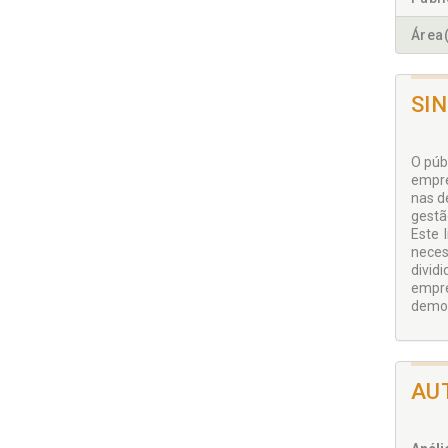
Área(
SI
O púb
empre
nas d
gestã
Este 
neces
divid
empre
demon
AU