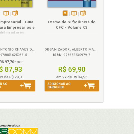
Disponível
páginas
disponível
Disponível
páginas
mpresarial - Guia
Exame de Suficiência do
na
em
na
para Empresários e
CFC - Volume 03
B.V.
eBook
B.V.
inistradores
ceiros, p. 91
RODRIGO ANTONIO CHAVES DA SILVA
ORGANIZADOR: ALBERTO MANOEL SCHERRER - COLABORADOR: PAULO GUILHERME DE FARIA
978853625033-5
ISBN:
978652630979-7
R$ 97,70
* por
$ 87,93
R$ 69,90
3x de R$ 29,31
em 2x de R$ 34,95
R AO
ADICIONAR AO
O
CARRINHO