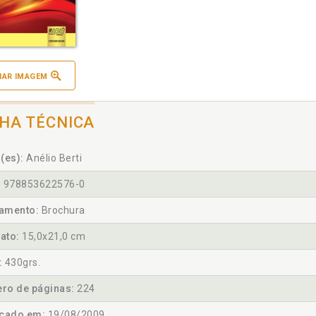
IAR IMAGEM
CHA TÉCNICA
(es):
Anélio Berti
:
978853622576-0
amento:
Brochura
ato:
15,0x21,0 cm
:
430grs.
ro de páginas:
224
icado em:
19/08/2009