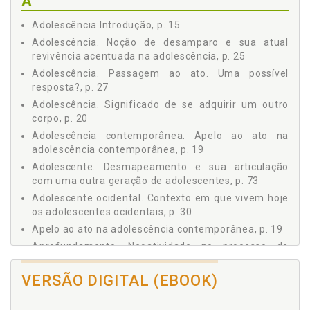
A
"outra" geração de adolescentes, p. 73
3.5 Sobre uma possível dimensão traumática vivenciada
Adolescência.Introdução, p. 15
pela "outra" geração, p. 77
Adolescência. Noção de desamparo e sua atual
CONCLUSÃO, p. 81
revivência acentuada na adolescência, p. 25
REFERÊNCIAS, p. 89
Adolescência. Passagem ao ato. Uma possível
resposta?, p. 27
Adolescência. Significado de se adquirir um outro
corpo, p. 20
Adolescência contemporânea. Apelo ao ato na
adolescência contemporânea, p. 19
Adolescente. Desmapeamento e sua articulação
com uma outra geração de adolescentes, p. 73
Adolescente ocidental. Contexto em que vivem hoje
os adolescentes ocidentais, p. 30
Apelo ao ato na adolescência contemporânea, p. 19
Aprofundamento. Negatividade no processo de
transmissão psíquica: aprofundamento, p. 46
VERSÃO DIGITAL (EBOOK)
Atualidade em sua dimensão privada, p. 69
Atualidade em sua dimensão pública, p. 64