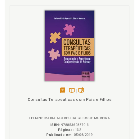
(im)possibilidade de apropriação da herança, p. 41
disponível
Disponível
páginas
Consultas Terapêuticas com Pais e Filhos
em
na
eBook
B.V.
LELIANE MARIA APARECIDA GLIOSCE MOREIRA
ISBN:
978853628870-3
Páginas:
132
Publicado em:
05/06/2019