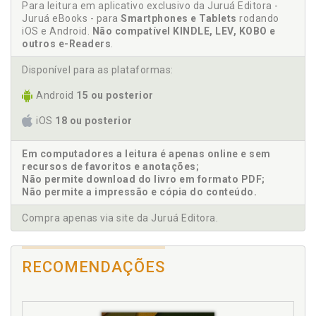
Para leitura em aplicativo exclusivo da Juruá Editora -
C
Juruá eBooks - para
Smartphones e Tablets
rodando
iOS e Android.
Não compatível KINDLE, LEV, KOBO e
Conclusão, p. 81
outros e-Readers
.
Considerações sobre a cripta e o fantasma, e sobre
Disponível para as plataformas:
os efeitos de sua presença no psiquismo, p. 53
Contemporaneidade. Família contemporânea: filhos
Android
15 ou posterior
desamparados, pais desmapeados, p. 61
iOS
18 ou posterior
Contexto em que vivem hoje os adolescentes
ocidentais, p. 30
Em computadores a leitura é apenas online e sem
Corpo. Significado de se adquirir um outro corpo, p.
recursos de favoritos e anotações;
20
Não permite download do livro em formato PDF;
Crescimento. Significado de se adquirir um outro
Não permite a impressão e cópia do conteúdo.
corpo, p. 20
Compra apenas via site da Juruá Editora.
Cripta. Considerações sobre a cripta e o fantasma, e
sobre os efeitos de sua presença no psiquismo, p. 53
D
RECOMENDAÇÕES
Delineando a noção de transmissão psíquica, p. 42
Desamparo. Contexto em que vivem hoje os