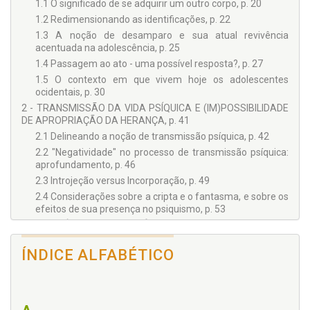
1.1 O significado de se adquirir um outro corpo, p. 20
1.2 Redimensionando as identificações, p. 22
1.3 A noção de desamparo e sua atual revivência
acentuada na adolescência, p. 25
1.4 Passagem ao ato - uma possível resposta?, p. 27
1.5 O contexto em que vivem hoje os adolescentes
ocidentais, p. 30
2 - TRANSMISSÃO DA VIDA PSÍQUICA E (IM)POSSIBILIDADE
DE APROPRIAÇÃO DA HERANÇA, p. 41
2.1 Delineando a noção de transmissão psíquica, p. 42
2.2 "Negatividade" no processo de transmissão psíquica:
aprofundamento, p. 46
2.3 Introjeção versus Incorporação, p. 49
2.4 Considerações sobre a cripta e o fantasma, e sobre os
efeitos de sua presença no psiquismo, p. 53
3 - A FAMÍLIA CONTEMPORÂNEA: FILHOS DESAMPARADOS,
PAIS "DESMAPEADOS", p. 61
ÍNDICE ALFABÉTICO
3.1 A atualidade em sua dimensão pública, p. 64
3.2 A família em mudança, p. 66
3.3 A atualidade em sua dimensão privada, p. 69
3.4 O "desmapeamento" e sua articulação com uma