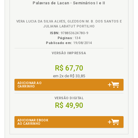
disponível
Disponível
páginas
Palavras de Lacan - Seminários I e II
Sobre uma possível dimensão traumática vivenciada
em
na
pela outra geração, p. 77
eBook
B.V.
VERA LUCIA DA SILVA ALVES, GLEDSON M. B. DOS SANTOS E
T
JULIANA LABATUT PORTILHO
ISBN:
978853624780-9
Transmissão da vida psíquica e (im)possibilidade de
Páginas:
134
apropriação da herança, p. 41
Publicado em:
19/08/2014
Transmissão psíquica. Delineando a noção de
VERSÃO IMPRESSA
transmissão psíquica, p. 42
Transmissão psíquica.Negatividade no processo de
R$ 67,70
transmissão psíquica: aprofundamento, p. 46
em 2x de R$ 33,85
Trauma. Sobre uma possível dimensão traumática
vivenciada pela outra geração, p. 77
ADICIONAR AO
CARRINHO
V
VERSÃO DIGITAL
R$ 49,90
Vida psíquica. Apelo ao ato na adolescência
contemporânea, p. 19
ADICIONAR EBOOK
Vida psíquica. Contexto em que vivem hoje os
AO CARRINHO
adolescentes ocidentais, p. 30
Vida psíquica. Transmissão da vida psíquica e