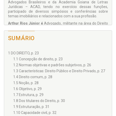
Advogados Brasileiros e da Academia Goiana de Letras
Jurídicas – ACAD, tendo no exercício dessas funções,
participado de diversos simpósios e conferências sobre
temas imobiliários e relacionados com a sua profissão.
Arthur Rios Júnior é
Advogado, militante na área do Direito
Imobiliário; graduado pela UFG; Pós-graduado em Direito Civil
pela UCAM – Universidade Cândido Mendes e Pós-
SUMÁRIO
graduando em Direito Corporativo (LL.M.) pelo Ibmec.
1 DO DIREITO, p. 23
1.1 Concepção de direito, p. 23
1.2 Normas objetivas e padrões subjetivos, p. 26
1.3 Características: Direito Público e Direito Privado, p. 27
1.4 Direito comum, p. 28
1.5 Noção, p. 28
1.6 Objetivo, p. 29
1.7 Estrutura, p. 29
1.8 Dos titulares do Direito, p. 30
1.9 Estruturação, p. 31
1.10 Capacidade civil, p. 32