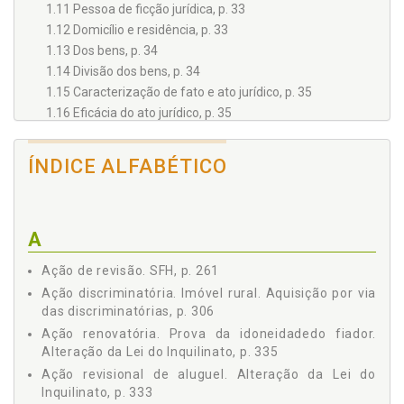
1.11 Pessoa de ficção jurídica, p. 33
1.12 Domicílio e residência, p. 33
1.13 Dos bens, p. 34
1.14 Divisão dos bens, p. 34
1.15 Caracterização de fato e ato jurídico, p. 35
1.16 Eficácia do ato jurídico, p. 35
1.17 Imperfeições dos atos jurídicos, p. 35
1.18 Perguntas para aprofundamento do estudo, p. 36
ÍNDICE ALFABÉTICO
2 DO DIREITO DAS OBRIGAÇÕES, p. 39
2.1 Noções, p. 39
2.2 Estrutura interna, p. 39
A
2.3 Elementos rudimentares, p. 40
2.4 Da extinção das obrigações, p. 40
Ação de revisão. SFH, p. 261
2.5 Perguntas para aprofundamento do estudo, p. 41
Ação discriminatória. Imóvel rural. Aquisição por via
3 DOS CONTRATOS, p. 43
das discriminatórias, p. 306
3.1 Noções, p. 43
Ação renovatória. Prova da idoneidadedo fiador.
3.2 Classificação, p. 48
Alteração da Lei do Inquilinato, p. 335
3.3 Da proposta e da aceitação, p. 52
Ação revisional de aluguel. Alteração da Lei do
3.4 A oferta e o direito de retratação, p. 53
Inquilinato, p. 333
3.5 Da aceitação e do direito de arrependimento, p. 54