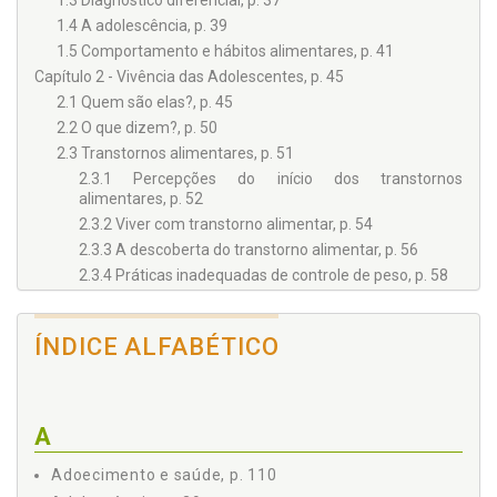
1.3 Diagnóstico diferencial, p. 37
1.4 A adolescência, p. 39
1.5 Comportamento e hábitos alimentares, p. 41
Capítulo 2 - Vivência das Adolescentes, p. 45
2.1 Quem são elas?, p. 45
2.2 O que dizem?, p. 50
2.3 Transtornos alimentares, p. 51
2.3.1 Percepções do início dos transtornos
alimentares, p. 52
2.3.2 Viver com transtorno alimentar, p. 54
2.3.3 A descoberta do transtorno alimentar, p. 56
2.3.4 Práticas inadequadas de controle de peso, p. 58
2.3.5 Comportamentos alimentares: restrição, p. 61
2.3.6 Comportamentos alimentares: compulsão, p. 62
ÍNDICE ALFABÉTICO
2.3.7 O ciclo vicioso restrição/compulsão, p. 64
2.3.8 Comparação de transtorno alimentar com
dependência química, p. 65
2.3.9 A recuperação, a recaída e a busca de um motivo
A
para o desenvolvimento de um transtorno alimentar, p.
67
Adoecimento e saúde, p. 110
2.4 Os sentimentos e as percepções, p. 68