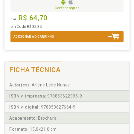
Conferir regras
R$ 64,70
por
em 2x de R$ 32,35
ADICIONAR AO CARRINHO
FICHA TÉCNICA
Autor(es):
Arlene Leite Nunes
ISBN v. impressa:
978853622995-9
ISBN v. digital:
978853627664-9
Acabamento:
Brochura
Formato:
15,0x21,0 cm