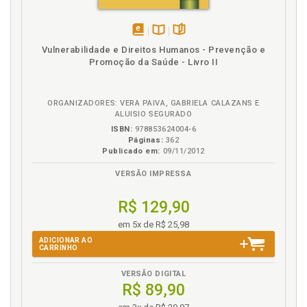
Comportamentos alimentares: compulsão, p. 62
Comportamentos alimentares: compulsão, p. 199
Comportamentos alimentares: restrição, p. 61
disponível
Disponível
páginas
Vulnerabilidade e Direitos Humanos - Prevenção e
Comportamentos alimentares: restrição, p. 197
em
na
Promoção da Saúde - Livro II
Composição das refeições, p. 89
eBook
B.V.
Composição das refeições, p. 219
Composição das refeições. Almoço, p. 219
ORGANIZADORES: VERA PAIVA, GABRIELA CALAZANS E
ALUISIO SEGURADO
Composição das refeições. Final de semana, p. 221
ISBN:
978853624004-6
Compreensão da Gestalt-Terapia, p. 107
Páginas:
362
Publicado em:
09/11/2012
Compulsão. Ciclo vicioso restrição/compulsão, p. 64
Compulsão. Ciclo vicioso restrição/compulsão, p.
VERSÃO IMPRESSA
201
Compulsão. Comportamentos alimentares, p. 62
R$ 129,90
Compulsão. Comportamentos alimentares, p. 199
em 5x de R$ 25,98
Condutas para a escuta, transcrição e análise das
ADICIONAR AO
CARRINHO
entrevistas, p. 156
Considerações finais, p. 171
VERSÃO DIGITAL
Consumo. Alimentos que deixaram de ser
R$ 89,90
consumidos, p. 84