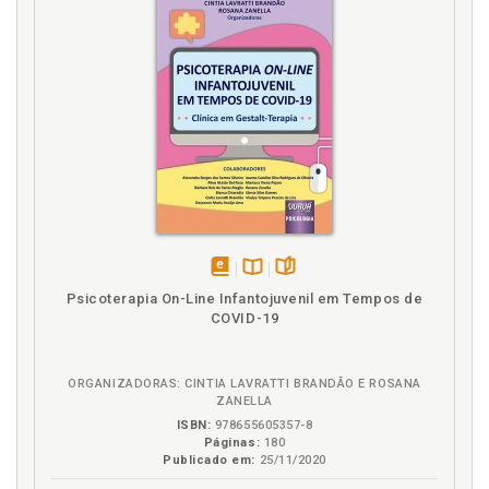
Entrevista. Metodologia. Percurso metodológico.
Realização das entrevistas, p. 155
Escolhas alimentares, p. 86
Escolhas alimentares, p. 218
Escuta. Entrevista. Condutas para a escuta,
transcrição e análise das entrevistas, p. 156
Estado de espírito. Relação da alimentação com o
estado de espírito, p. 74
Estado de espírito. Relação da alimentação com o
estado de espírito, p. 209
Estar bem. Relação da alimentação com o estado de
espírito, p. 211
disponível
Disponível
páginas
Psicoterapia On-Line Infantojuvenil em Tempos de
Ética. Dimensões éticas do estudo, p. 169
em
na
COVID-19
eBook
B.V.
F
ORGANIZADORAS: CINTIA LAVRATTI BRANDÃO E ROSANA
Família, p. 129
ZANELLA
Família. Hábito alimentar da família, p. 94
ISBN:
978655605357-8
Páginas:
180
Família. Relação com irmãos, p. 103
Publicado em:
25/11/2020
Família. Relação com irmãos, p. 227