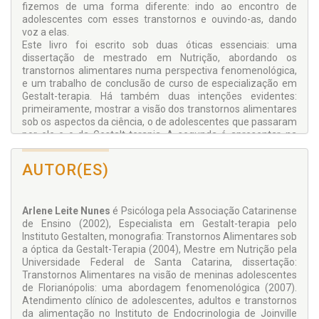
fizemos de uma forma diferente: indo ao encontro de
adolescentes com esses transtornos e ouvindo-as, dando
voz a elas.
Este livro foi escrito sob duas óticas essenciais: uma
dissertação de mestrado em Nutrição, abordando os
transtornos alimentares numa perspectiva fenomenológica,
e um trabalho de conclusão de curso de especialização em
Gestalt-terapia. Há também duas intenções evidentes:
primeiramente, mostrar a visão dos transtornos alimentares
sob os aspectos da ciência, o de adolescentes que passaram
por ele e o da Gestalt-terapia. A segunda é apresentar, na
prática, o método fenomenológico como metodologia de
pesquisa na área da saúde, fazendo uso de um estudo dos
AUTOR(ES)
transtornos alimentares e, assim, buscando servir de modelo
para aqueles que se interessam por essa modalidade de
pesquisa.
Arlene Leite Nunes
é Psicóloga pela Associação Catarinense
Descobrir o que são os transtornos alimentares não é uma
de Ensino (2002), Especialista em Gestalt-terapia pelo
tarefa muito difícil, uma vez que há inúmeros artigos
Instituto Gestalten, monografia: Transtornos Alimentares sob
científicos e vários livros e manuais que os descrevem. Nossa
a óptica da Gestalt-Terapia (2004), Mestre em Nutrição pela
proposta é mostrar como são esses transtornos na visão de
Universidade Federal de Santa Catarina, dissertação:
quem está passando por eles, bem como apresentar uma
Transtornos Alimentares na visão de meninas adolescentes
possibilidade na Psicologia para trabalhar com elas, e um
de Florianópolis: uma abordagem fenomenológica (2007).
modelo de pesquisa na área da saúde.
Atendimento clínico de adolescentes, adultos e transtornos
da alimentação no Instituto de Endocrinologia de Joinville