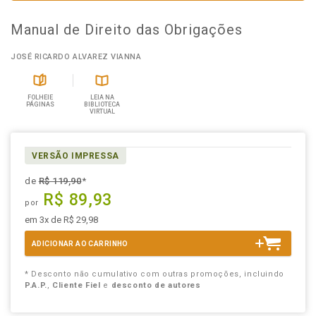
Manual de Direito das Obrigações
JOSÉ RICARDO ALVAREZ VIANNA
FOLHEIE
LEIA NA
PÁGINAS
BIBLIOTECA
VIRTUAL
VERSÃO IMPRESSA
de
R$ 119,90
*
R$ 89,93
por
em 3x de R$ 29,98
ADICIONAR AO CARRINHO
* Desconto não cumulativo com outras promoções, incluindo
P.A.P.
,
Cliente Fiel
e
desconto de autores