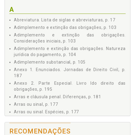
3.3 Quanto aos Elementos, p. 47
A
3.4 Quanto à Garantia, p. 49
3.5 Quanto ao Tempo de Cumprimento, p. 50
Abreviatura. Lista de siglas e abreviaturas, p. 17
3.6 Quanto ao Resultado, p. 50
Adimplemento e extinção das obrigações, p. 103
3.7 Quanto ao Valor, p. 52
Adimplemento e extinção das obrigações.
3.8 Quanto à Eficácia, p. 52
Considerações iniciais, p. 103
3.9 Obrigações Reciprocamente Consideradas, p. 54
Adimplemento e extinção das obrigações. Natureza
3.10 Obrigações Propter Rem e Obrigações com Eficácia
jurídica do pagamento, p. 104
Real, p. 54
Adimplemento substancial, p. 105
4 OBRIGAÇÃO DE DAR, p. 55
Anexo 1. Enunciados. Jornadas de Direito Civil, p.
4.1 Noções Gerais, p. 55
187
4.2 Obrigação de Dar Coisa Certa, p. 55
Anexo 2. Parte Especial. Livro Ido direito das
4.2.1 Perda ou deterioração do objeto, p. 56
obrigações, p. 195
4.2.2 Res perit domino, p. 57
Arras e cláusula penal. Diferenças, p. 181
4.2.3 Melhoramentos e frutos da coisa, p. 58
Arras ou sinal, p. 177
4.3 Obrigação de Dar Coisa Incerta, p. 59
Arras ou sinal. Espécies, p. 177
4.4 Instrumentos de Coerção nas Obrigações de Dar -
Execução In Natura, p. 62
Arras ou sinal. Noções básicas, p. 177
5 OBRIGAÇÃO DE FAZER, p. 65
Assunção de dívida, p. 100
RECOMENDAÇÕES
5.1 Noções Gerais, p. 65