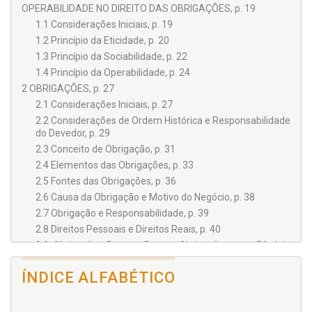
OPERABILIDADE NO DIREITO DAS OBRIGAÇÕES, p. 19
1.1 Considerações Iniciais, p. 19
1.2 Princípio da Eticidade, p. 20
1.3 Princípio da Sociabilidade, p. 22
1.4 Princípio da Operabilidade, p. 24
2 OBRIGAÇÕES, p. 27
2.1 Considerações Iniciais, p. 27
2.2 Considerações de Ordem Histórica e Responsabilidade
do Devedor, p. 29
2.3 Conceito de Obrigação, p. 31
2.4 Elementos das Obrigações, p. 33
2.5 Fontes das Obrigações, p. 36
2.6 Causa da Obrigação e Motivo do Negócio, p. 38
2.7 Obrigação e Responsabilidade, p. 39
2.8 Direitos Pessoais e Direitos Reais, p. 40
2.9 Obrigações Propter Rem e Obrigações com Eficácia
Real, p. 43
3 CLASSIFICAÇÃO DAS OBRIGAÇÕES, p. 45
ÍNDICE ALFABÉTICO
3.1 Considerações Necessárias, p. 45
3.2 Quanto ao Objeto, p. 45