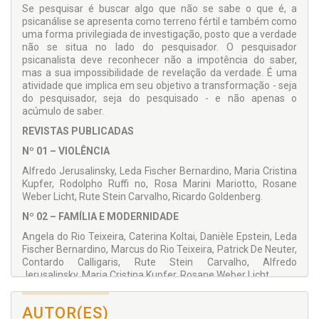
Se pesquisar é buscar algo que não se sabe o que é, a
psicanálise se apresenta como terreno fértil e também como
uma forma privilegiada de investigação, posto que a verdade
não se situa no lado do pesquisador. O pesquisador
psicanalista deve reconhecer não a impotência do saber,
mas a sua impossibilidade de revelação da verdade. É uma
atividade que implica em seu objetivo a transformação - seja
do pesquisador, seja do pesquisado - e não apenas o
acúmulo de saber.
REVISTAS PUBLICADAS
Nº 01 – VIOLÊNCIA
Alfredo Jerusalinsky, Leda Fischer Bernardino, Maria Cristina
Kupfer, Rodolpho Ruffi no, Rosa Marini Mariotto, Rosane
Weber Licht, Rute Stein Carvalho, Ricardo Goldenberg.
Nº 02 – FAMÍLIA E MODERNIDADE
Angela do Rio Teixeira, Caterina Koltai, Danièle Epstein, Leda
Fischer Bernardino, Marcus do Rio Teixeira, Patrick De Neuter,
Contardo Calligaris, Rute Stein Carvalho, Alfredo
Jerusalinsky, Maria Cristina Kupfer, Rosane Weber Licht.
Nº 03 – O HOMEM E A TECNOLOGIA
AUTOR(ES)
Alfredo Jerusalinsky, Edson André de Sousa, Maria Ida