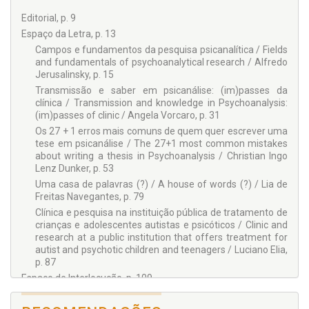
Rosane Weber Licht, Denise Pliskieviski Bueno e Juratirz
Salete Ribas, Leandro Alves Rodrigues dos Santos.
Editorial, p. 9
Nº 07 – O AMOR NOS TEMPOS DA ANÁLISE
Espaço da Letra, p. 13
Campos e fundamentos da pesquisa psicanalítica / Fields
Alfredo Jerusalinsky, Andrea Silvana Rossi, Angela Baptista
and fundamentals of psychoanalytical research / Alfredo
do Rio Teixeira, Eliane Michelini Marraccini, Isidoro Vegh,
Jerusalinsky, p. 15
Jean-Jacques Rassial, Maria Cecilia Garcez, Marie-Christine
Laznik, Sándor Ferenczi, Marcus do Rio Teixeira, Wael de
Transmissão e saber em psicanálise: (im)passes da
Oliveira, Geselda Baratto e Rosane L. V. de Macedo, Leda
clínica / Transmission and knowledge in Psychoanalysis:
Mariza Fischer Bernardino, Rosa Maria Marini Mariotto
(im)passes of clinic / Angela Vorcaro, p. 31
Os 27 + 1 erros mais comuns de quem quer escrever uma
Nº 08 – O PSICANALISTA E O ATO
tese em psicanálise / The 27+1 most common mistakes
Alfredo Jerusalinsky, Dayse Stoklos Malucelli, Leda Mariza
about writing a thesis in Psychoanalysis / Christian Ingo
Fischer Bernardino, Maria Aparecida de Luna Pedrosa, Maria
Lenz Dunker, p. 53
Carolina Serafi m, Tânia Mara Galeazzi Stoppa e Maria
Uma casa de palavras (?) / A house of words (?) / Lia de
Cristina Kupfer.
Freitas Navegantes, p. 79
Nº 09 – O TOQUE ESCURO DO OBJETO
Clínica e pesquisa na instituição pública de tratamento de
crianças e adolescentes autistas e psicóticos / Clinic and
Clara Cruglak, Dayse Stoklos Malucelli, Eduardo Ribeiro da
research at a public institution that offers treatment for
Fonseca, Frédéric Pellion, Karina Codeço Barone, Wael de
autist and psychotic children and teenagers / Luciano Elia,
Oliveira, Rosa Maria Marini Mariotto, Geselda Baratto e
p. 87
Michele Kamers.
Espaço de Interlocução, p. 109
Nº 10 – LENDO E DANDO A LER A PSICOSSOMÁTICA
As mulheres são as melhores líderes, quando não são as
Andrea de Castro Rôa d’Haese, Bernard Moullé, Márcia Yuri
piores / Women are the best leaders, when they are not