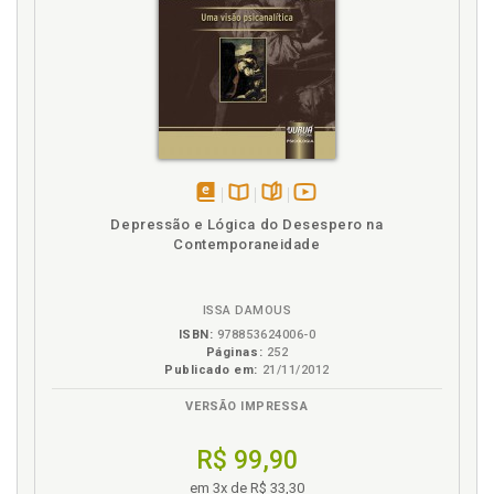
Siqueira Campos e Renata de Siqueira Vieira, Adriana Tobis
Fraga Thomasi e Rosa Maria Marini Mariotto.
Nº 18 – A DROGA DEVIDA
Angela Vorcaro, Edson de Sousa, Ivan Corrêa, Jean-Jacques
Rassial, Maria Cristina Kupfer, Marcus do Rio Teixeira, Oscar
Angel Cesarotto, Ricardo Goldenberg, Leda Mariza Fischer
Bernardino, Marcelo Oliveira, Maria Augusta de Mendonça
Guimarães e Rosane Weber Licht.
Nº 19 – O RELATO DO ATO
disponível
Disponível
páginas
vídeo
Depressão e Lógica do Desespero na
Dominique Touchon Fingermann, Elisabeth Bitencourt, Mauro
em
na
da
Contemporaneidade
Mendes Dias, Alfredo Jerusalinsky, Ricardo Goldenberg, Wael
eBook
B.V.
obra
de Oliveira, Sérgio Scotti, Dayse Stoklos Malucelli.
ISSA DAMOUS
ISBN:
978853624006-0
Páginas:
252
Publicado em:
21/11/2012
VERSÃO IMPRESSA
R$ 99,90
em 3x de R$ 33,30