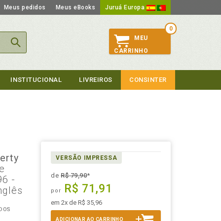
Meus pedidos
Meus eBooks
Juruá Europa
0
MEU
CARRINHO
INSTITUCIONAL
LIVREIROS
CONSINTER
o
perty
VERSÃO IMPRESSA
de
de
R$ 79,90
*
96 -
R$ 71,91
nglês
por
em 2x de R$ 35,96
ADOS
ADICIONAR AO CARRINHO