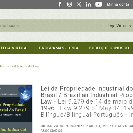
Minha conta
r
Loja Virtual
OTECA VIRTUAL
PROGRAMAS JURUÁ
PUBLIQUE CONOSCO
 Industrial Property Law
Lei da Propriedade Industrial d
Brasil / Brazilian Industrial Pro
Law
- Lei 9.279 de 14 de maio 
1996 | Law 9.279 of May 14, 19
Bilíngue/Bilingual Português - I
ORGANIZADOR/ORGANIZER: ABREU, MERKL E ADVOG
ASSOCIADOS