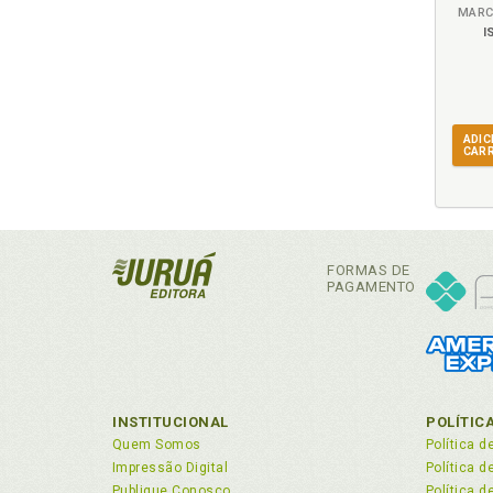
MARC
I
ADIC
CAR
FORMAS DE
PAGAMENTO
INSTITUCIONAL
POLÍTIC
Quem Somos
Política d
Impressão Digital
Política 
Publique Conosco
Política d