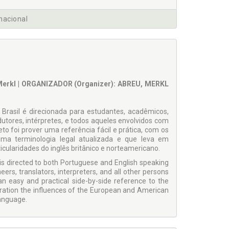
rnacional
 Merkl | ORGANIZADOR (Organizer): ABREU, MERKL
 Brasil é direcionada para estudantes, acadêmicos,
utores, intérpretes, e todos aqueles envolvidos com
to foi prover uma referência fácil e prática, com os
uma terminologia legal atualizada e que leva em
cularidades do inglês britânico e norteamericano.
 is directed to both Portuguese and English speaking
eers, translators, interpreters, and all other persons
 an easy and practical side-by-side reference to the
deration the influences of the European and American
language.