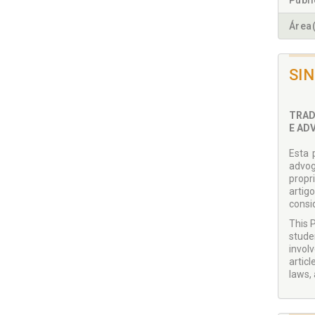
Publ
Área(
SI
TRADU
E AD
Esta 
advog
propr
artig
consi
This 
studen
invol
artic
laws, 