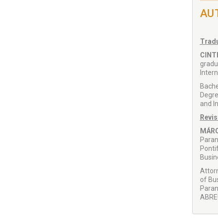
AU
Tradu
CINT
gradu
Inter
Bache
Degre
and I
Revis
MÁRC
Paran
Ponti
Busin
Attor
of Bu
Paran
ABRE