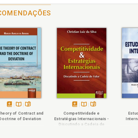
COMENDAÇÕES
heie
Também
Também
Folheie
disponível
Disponível
páginas
disponível
Disponível
páginas
heory of Contract and
Competitividade e
Estu
em
na
em
na
Doctrine of Deviation
Estratégias Internacionais -
Intern
eBook
B.V.
eBook
B.V.
Discutindo a Cadeia de
Valor