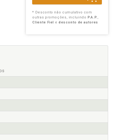
* Desconto não cumulativo com
outras promoções, incluindo
P.A.P.
,
Cliente Fiel
e
desconto de autores
os