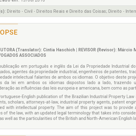
icado em:
13/08/2010
s):
Direito - Civil - Direitos Reais e Direito das Coisas; Direito - Inte
NOPSE
TORA (Translator): Cintia Haschich | REVISOR (Revisor): Márcio
VOGADOS ASSOCIADOS
publicação em português e inglês da Lei da Propriedade Industrial do
ados, agentes da propriedade industrial, engenheiros de patentes, trad
iedade intelectual falantes de ambos os idiomas. O objetivo deste proje
os da lei em ambos os idiomas dispostos lado a lado, trazendo 
deração as influências das leis europeia e americana, bem como as parti
Portuguese-English publication of the Brazilian Industrial Property Law
ts, scholars, attorneys-at-law, industrial property agents, patent engin
ved with intellectual property. The aim of this project was to provide
les of the law, with an updated legal terminology that takes into consi
as well as the particularities of the British and North-American English 