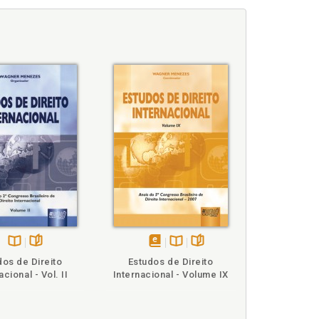
Disponível
páginas
disponível
Disponível
páginas
dos de Direito
Estudos de Direito
na
em
na
acional - Vol. II
Internacional - Volume IX
B.V.
eBook
B.V.