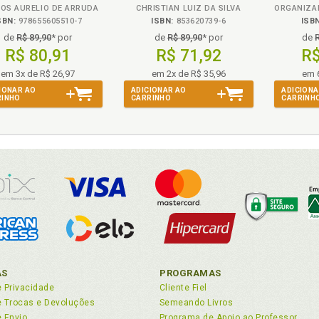
OS AURELIO DE ARRUDA
CHRISTIAN LUIZ DA SILVA
SBN:
978655605510-7
ISBN:
853620739-6
ISB
de
R$ 89,90
* por
de
R$ 89,90
* por
de
R$ 80,91
R$ 71,92
R$
em 3x de R$ 26,97
em 2x de R$ 35,96
em 
IONAR AO
ADICIONAR AO
ADICIONA
RINHO
CARRINHO
CARRINH
AS
PROGRAMAS
e Privacidade
Cliente Fiel
de Trocas e Devoluções
Semeando Livros
e Envio
Programa de Apoio ao Professor