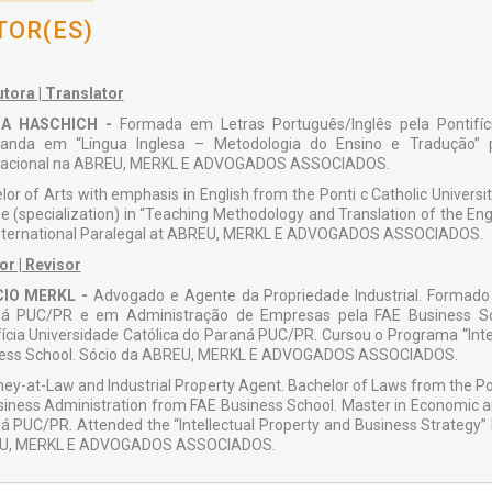
TOR(ES)
tora | Translator
IA HASCHICH -
Formada em Letras Português/Inglês pela Pontifíc
anda em “Língua Inglesa – Metodologia do Ensino e Tradução” p
nacional na ABREU, MERKL E ADVOGADOS ASSOCIADOS.
lor of Arts with emphasis in English from the Ponti c Catholic Univers
e (specialization) in “Teaching Methodology and Translation of the Eng
nternational Paralegal at ABREU, MERKL E ADVOGADOS ASSOCIADOS.
or | Revisor
IO MERKL -
Advogado e Agente da Propriedade Industrial. Formado e
á PUC/PR e em Administração de Empresas pela FAE Business Sch
fícia Universidade Católica do Paraná PUC/PR. Cursou o Programa “Inte
ess School. Sócio da ABREU, MERKL E ADVOGADOS ASSOCIADOS.
ney-at-Law and Industrial Property Agent. Bachelor of Laws from the Po
siness Administration from FAE Business School. Master in Economic and
á PUC/PR. Attended the “Intellectual Property and Business Strategy”
U, MERKL E ADVOGADOS ASSOCIADOS.