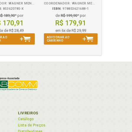
ORGANIZADOR: WAGNER MENEZES
COORDENADOR: WAGNER MENEZES
N:
853620785-X
ISBN:
978853621688-1
R$ 189,90
* por
de
R$ 199,90
* por
 170,91
R$ 179,91
6x de R$ 28,49
em 6x de R$ 29,99
R AO
ADICIONAR AO
O
CARRINHO
LIVREIROS
Catálogo
Lista de Preços
Distribuidores