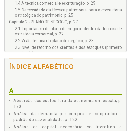
1.4 A técnica comercial e escrituração, p. 25
1.5 Necessidade da técnica patrimonial para a consultoria
estratégica do patrimônio, p. 25
Capítulo 2 - PLANO DE NEGÓCIO, p. 27
2.1 Importância do plano de negócio dentro da técnica de
estratégia comercial, p. 27
2.2 Visão teórica do plano de negócio, p. 28
2.3 Nível de retorno dos clientes e dos estoques (primeiro
giro), p. 31
2.4 A avaliação da concorrência, p. 34
ÍNDICE ALFABÉTICO
2.5 Observações do produto e do serviço, p. 35
2.6 A avaliação do mercado sobre a empresa (pesquisa
de mercado), p. 38
2.7 Outras observações econômicas necessárias, p. 42
A
2.8 Caso e exemplo prático simples, p. 43
2.9 A conclusão do plano de negócio, p. 48
Absorção dos custos fora da economia em escala, p.
Capítulo 3 - AVALIAÇÃO TÉCNICA E ESTRATÉGICA DO
170
CAPITAL NECESSÁRIO E INÍCIO DO EMPREENDIMENTO, p. 51
Análise da demanda por compras e compradores,
3.1 Premissa, p. 51
padrão de sazonalidade, p. 122
3.2 A análise do capital necessário na literatura e fórmula,
Análise do capital necessário na literatura e
p. 52