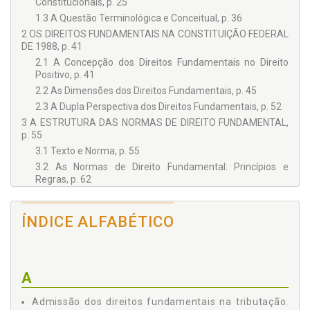
Constitucionais, p. 25
1.3 A Questão Terminológica e Conceitual, p. 36
2 OS DIREITOS FUNDAMENTAIS NA CONSTITUIÇÃO FEDERAL
DE 1988, p. 41
2.1 A Concepção dos Direitos Fundamentais no Direito
Positivo, p. 41
2.2 As Dimensões dos Direitos Fundamentais, p. 45
2.3 A Dupla Perspectiva dos Direitos Fundamentais, p. 52
3 A ESTRUTURA DAS NORMAS DE DIREITO FUNDAMENTAL,
p. 55
3.1 Texto e Norma, p. 55
3.2 As Normas de Direito Fundamental: Princípios e
Regras, p. 62
3.3 O Conteúdo Essencial dos Direitos Fundamentais, p. 71
4 SÍNTESE PARCIAL, p. 75
ÍNDICE ALFABÉTICO
CAPÍTULO II - DA VIABILIDADE DA ADMISSÃO DOS DIREITOS
FUNDAMENTAIS NA TRIBUTAÇÃO, p. 79
1 RELAÇÕES ENTRE DIREITOS FUNDAMENTAIS E
TRIBUTAÇÃO, p. 79
A
1.1 Considerações Iniciais: Formação do Estado e
Tributação, p. 79
Admissão dos direitos fundamentais na tributação.