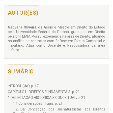
comprometida com a preservação da liberdade e da
igualdade, através do respeito às normas que instituem a
legalidade, a segurança jurídica, a capacidade contributiva na
AUTOR(ES)
construção de uma sociedade sadia e consciente de seu
valor e que busca recursos advindos da tributação para a
consagração da dignidade da pessoa humana. Tarefa
Geovana Oliveira de Assis
é Mestre em Direito do Estado
apenas possível pelo respeito aos direitos fundamentais em
pela Universidade Federal do Paraná; graduada em Direito
todas as áreas em que uma atuação estatal concreta é
pela UniFEMM. Possui experiência na área de Direito, atuando
indispensável, como na área tributária, para bem cumprir os
na análise de contratos com ênfase em Direito Comercial e
objetivos constitucionais no desenvolvimento pleno de uma
Tributário. Atua como Docente e Pesquisadora da área
sociedade livre, justa e solidária.
jurídica.
SUMÁRIO
INTRODUÇÃO, p. 17
CAPÍTULO I - DIREITOS FUNDAMENTAIS, p. 21
1 DELIMITAÇÃO HISTÓRICA E CONCEITUAL, p. 21
1.1 Considerações Iniciais, p. 21
1.2 Da Concepção dos Jusnaturalistas aos Direitos