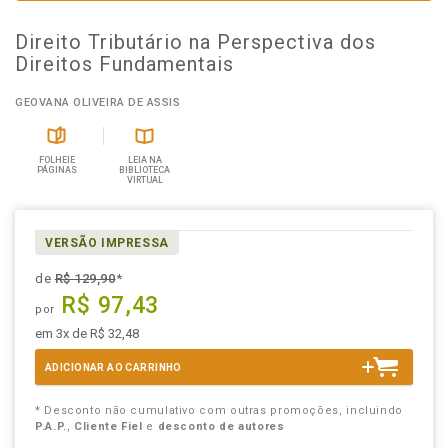
Direito Tributário na Perspectiva dos
Direitos Fundamentais
GEOVANA OLIVEIRA DE ASSIS
FOLHEIE
LEIA NA
PÁGINAS
BIBLIOTECA
VIRTUAL
VERSÃO IMPRESSA
de
R$ 129,90
*
R$ 97,43
por
em 3x de R$ 32,48
ADICIONAR AO CARRINHO
* Desconto não cumulativo com outras promoções, incluindo
P.A.P.
,
Cliente Fiel
e
desconto de autores