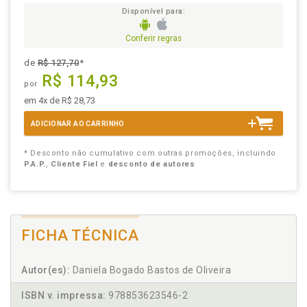
Disponível para:
Conferir regras
de
R$ 127,70
*
R$ 114,93
por
em 4x de R$ 28,73
ADICIONAR AO CARRINHO
* Desconto não cumulativo com outras promoções, incluindo
P.A.P.
,
Cliente Fiel
e
desconto de autores
FICHA TÉCNICA
Autor(es):
Daniela Bogado Bastos de Oliveira
ISBN v. impressa:
978853623546-2