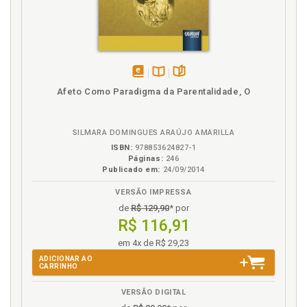
T
Tabela 1. Casamento Homossexual e Escolaridade
(%) - Campos - 2008, p. 149
Tabela 2. Casamento homossexual eGênero (%) -
disponível
Disponível
páginas
Afeto Como Paradigma da Parentalidade, O
Campos - 2008, p. 149
em
na
Tabela 3. Religião X Casamento homossexual (%) -
eBook
B.V.
Campos 2008, p. 150
SILMARA DOMINGUES ARAÚJO AMARILLA
ISBN:
978853624827-1
V
Páginas:
246
Publicado em:
24/09/2014
Varas de Infância e Juventude. Pareceres de
VERSÃO IMPRESSA
habilitação e o posicionamento da equipe técnica
de
R$ 129,90
* por
das Varas de Infância e Juventude, p. 183
R$ 116,91
Vivências homoafetivas, p. 271
em 4x de R$ 29,23
Vivências homoparentais de adoção, p. 283
ADICIONAR AO
Vivências homoparentais defamílias recompostas,
CARRINHO
p. 313
VERSÃO DIGITAL