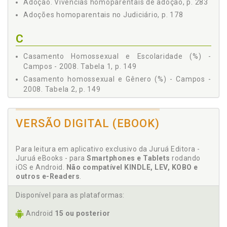
Adoção. Vivências homoparentais de adoção, p. 283
REFERÊNCIAS, p. 359
Adoções homoparentais no Judiciário, p. 178
C
Casamento Homossexual e Escolaridade (%) -
Campos - 2008. Tabela 1, p. 149
Casamento homossexual e Gênero (%) - Campos -
2008. Tabela 2, p. 149
Como vai a família no Brasil?, p. 31
Considerações finais, p. 351
VERSÃO DIGITAL (EBOOK)
Constitucional. Constituição Federal de 1988 como
baliza para o "novo" Direito de Família, p. 48
Para leitura em aplicativo exclusivo da Juruá Editora -
Constituição Federal de 1988 como baliza para o
Juruá eBooks - para
Smartphones e Tablets
rodando
"novo" Direito de Família, p. 48
iOS e Android.
Não compatível KINDLE, LEV, KOBO e
Crise. Família está em crise?, p. 31
outros e-Readers
.
D
Disponível para as plataformas:
Android
15 ou posterior
Decisões judiciais, p. 203