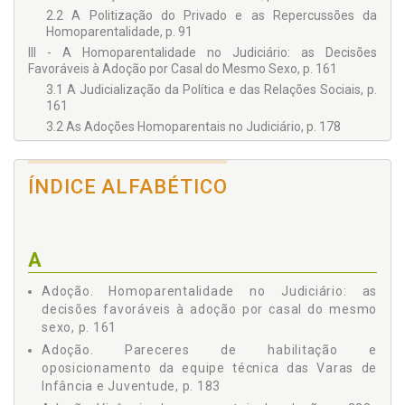
2.2 A Politização do Privado e as Repercussões da
Homoparentalidade, p. 91
III - A Homoparentalidade no Judiciário: as Decisões
Favoráveis à Adoção por Casal do Mesmo Sexo, p. 161
3.1 A Judicialização da Política e das Relações Sociais, p.
161
3.2 As Adoções Homoparentais no Judiciário, p. 178
3.2.1 Os Pareceres de Habilitação e o Posicionamento
da Equipe Técnica das Varas de Infância e Juventude,
p. 183
ÍNDICE ALFABÉTICO
3.2.2 As Decisões Judiciais, p. 203
3.3 A Judicialização dos Sentimentos, p. 262
IV - A Família Homoparental Vista pelos Próprios
A
Homossexuais, p. 271
4.1 Vivências Homoafetivas, p. 271
Adoção. Homoparentalidade no Judiciário: as
4.2 Vivências Homoparentais de Adoção, p. 283
decisões favoráveis à adoção por casal do mesmo
4.3 Vivências Homoparentais de Famílias Recompostas, p.
sexo, p. 161
313
Adoção. Pareceres de habilitação e
4.4 Idiossincrasias, p. 330
oposicionamento da equipe técnica das Varas de
4.5 Familiarizando com as Famílias, p. 342
Infância e Juventude, p. 183
CONSIDERAÇÕES FINAIS, p. 351