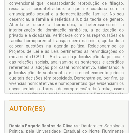
convencional que, desassociando reprodução de filiação,
ressalta a socioafetividade, o que se coaduna com a
emancipação sexual e a democratização familiar. No seu
desenrolar, a família é refletida à luz da teoria de gênero.
Aborda-se sobre a homofobia, o heterossexismo, a
interiorização da dominação simbólica, a politização do
privado e a cidadania. Verifica-se como as repercussões da
família homoparental transparecem na mídia, ajudando a
colocar questões na agenda política. Relacionam-se os
Projetos de Lei e as Leis pertinentes às reivindicações do
movimento LGBTTT. Ao tratar da judicialização da política e
das relações sociais, analisam-se as sentenças e acórdãos
referentes à adoção por casal homoafetivo, salientando a
judicialização de sentimentos e o reconhecimento jurídico
que tais decisões têm propiciado. Demonstra-se, por fim, as
vivências homoafetivas e homoparentais que evidenciam os
novos sentidos e formas de compreensão da família, assim
como a sentimentalização de conceitos e a funcionalização
da parentalidade.
AUTOR(ES)
Daniela Bogado Bastos de Oliveira -
Doutora em Sociologia
Política, pela Universidade Estadual do Norte Fluminense