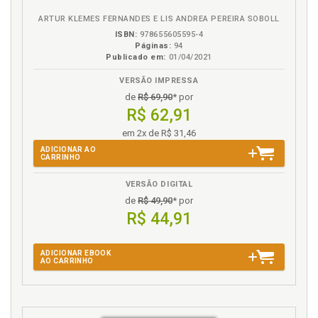
Homoparentalidade: uma ruptura dos papéis de
ARTUR KLEMES FERNANDES E LIS ANDREA PEREIRA SOBOLL
gênero?, p. 21
ISBN:
978655605595-4
Homossexualidade. Família homoparental vista
Páginas:
94
Publicado em:
01/04/2021
pelos próprios homossexuais, p. 271
VERSÃO IMPRESSA
I
de
R$ 69,90
* por
R$ 62,91
Idiossincrasias, p. 330
em 2x de R$ 31,46
Introdução, p. 21
ADICIONAR AO
CARRINHO
J
VERSÃO DIGITAL
Judicialização da política e das relações sociais, p.
de
R$ 49,90
* por
161
R$ 44,91
Judicialização dossentimentos, p. 262
Judiciário. Adoções homoparentais no Judiciário, p.
ADICIONAR EBOOK
178
AO CARRINHO
Judiciário. Decisões judiciais, p. 203
Judiciário. Homoparentalidade no Judiciário: as
decisões favoráveis à adoção por casal do mesmo