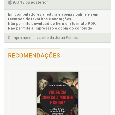
Direito de Família. Constituição Federal de 1988
iOS
18 ou posterior
como baliza para o "novo" Direito de Família, p. 48
Em computadores a leitura é apenas online e sem
E
recursos de favoritos e anotações;
Não permite download do livro em formato PDF;
Equipe técnica. Pareceres de habilitaçãoe o
Não permite a impressão e cópia do conteúdo.
posicionamento da equipe técnica das Varas de
Infância e Juventude, p. 183
Compra apenas via site da Juruá Editora.
F
RECOMENDAÇÕES
Família estáem crise?, p. 31
Família homoparental vista pelos próprios
homossexuais, p. 271
Família homoparental, p. 57
Família recomposta. Vivências homoparentais de
famílias recompostas, p. 313
Família. Como vai a família no Brasil?, p. 31
Família. Constituição Federal de 1988 como baliza
para o "novo" Direito de Família, p. 48
Família. Familiarizandocom as famílias, p. 342