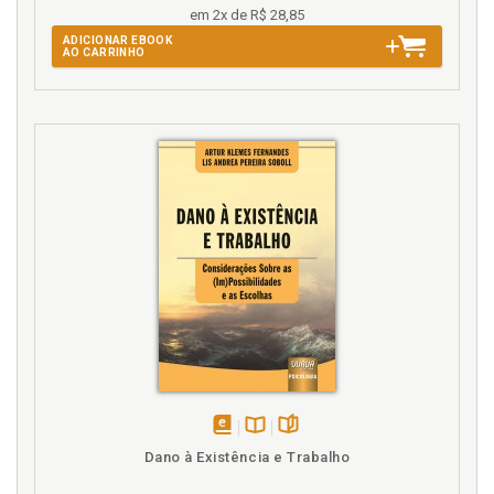
em 2x de R$ 28,85
H
ADICIONAR EBOOK
AO CARRINHO
Habilitação. Pareceres de habilitação eo
posicionamento da equipe técnica das Varas de
Infância e Juventude, p. 183
Homoafetividade. Vivências homoafetivas, p. 271
Homoparentalidade no Judiciário: as decisões
favoráveis à adoção por casal do mesmo sexo, p.
161
Homoparentalidade. Adoções homoparentais no
Judiciário, p. 178
Homoparentalidade. Família homoparental vista
pelos próprios homossexuais, p. 271
Homoparentalidade. Família homoparental, p. 57
Homoparentalidade. Politização do privado e as
repercussões da homoparentalidade, p. 91
Homoparentalidade. Vivênciashomoparentais de
adoção, p. 283
disponível
Disponível
páginas
Dano à Existência e Trabalho
Homoparentalidade. Vivências homoparentais de
em
na
famílias recompostas, p. 313
eBook
B.V.