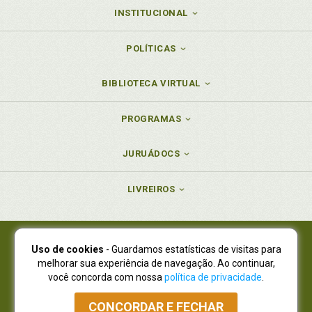
INSTITUCIONAL
POLÍTICAS
BIBLIOTECA VIRTUAL
PROGRAMAS
JURUÁDOCS
LIVREIROS
Uso de cookies
- Guardamos estatísticas de visitas para
Juruá Editora Ltda., CNPJ 77.535.508/0001-19
melhorar sua experiência de navegação. Ao continuar,
Juruá Informática Ltda., CNPJ 01.701.561/0001-80
você concorda com nossa
política de privacidade
.
NOVO ENDEREÇO:
R. Flávio Dallegrave, 7665, São Lourenço |
Curitiba - Paraná - CEP 82210-310
CONCORDAR E FECHAR
Atendimento: (41) 4009-3900
|
Vendas Atacado: (41) 4009-3939
|