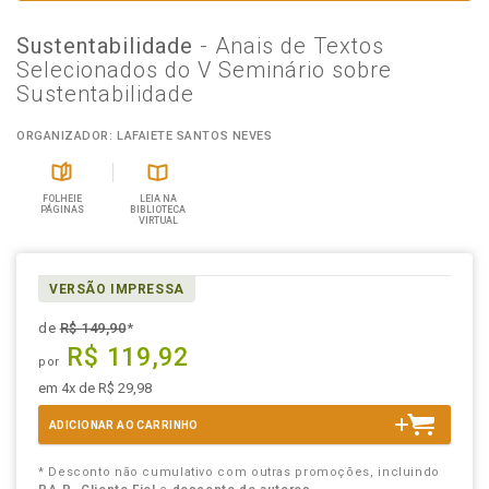
Sustentabilidade
- Anais de Textos
Selecionados do V Seminário sobre
Sustentabilidade
ORGANIZADOR: LAFAIETE SANTOS NEVES
FOLHEIE
LEIA NA
PÁGINAS
BIBLIOTECA
VIRTUAL
VERSÃO IMPRESSA
de
R$ 149,90
*
R$ 119,92
por
em 4x de R$ 29,98
ADICIONAR AO CARRINHO
* Desconto não cumulativo com outras promoções, incluindo