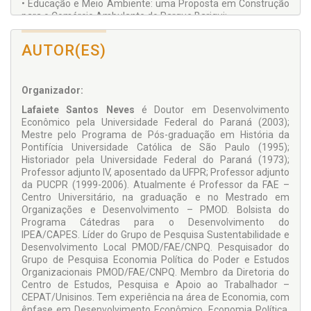
• Educação e Meio Ambiente: uma Proposta em Construção
para o Comércio Ambulante do Parque Barigui;
• Direito Urbanístico e a Dimensão da Sustentabilidade:
Cidades Sustentáveis, uma Exigência para um Novo
AUTOR(ES)
Paradigma;
• A Contabilidade Aplicada ao Setor Público como Fator de
Accountability e Disclosure na Sustentabilidade da Gestão
Organizador:
Pública;
• Inovações no uso, Fabricação e Reciclagem de Sacolas
Lafaiete Santos Neves
é Doutor em Desenvolvimento
Plásticas para a Preservação do Meio Ambiente;
Econômico pela Universidade Federal do Paraná (2003);
• Inovação e Sustentabilidade na Embrapa Florestas:
Mestre pelo Programa de Pós-graduação em História da
Pesquisas para a Matriz de Agroenergia Brasileira;
Pontifícia Universidade Católica de São Paulo (1995);
• Estudo de Caso sobre a Rede Social de Gestores Municipais
Historiador pela Universidade Federal do Paraná (1973);
Ambientais do Estado do Paraná;
Professor adjunto IV, aposentado da UFPR; Professor adjunto
• A Influência do Capital Social na Sustentabilidade de dois
da PUCPR (1999-2006). Atualmente é Professor da FAE –
Arranjos Produtivos Locais de Tecnologia da Informação
Centro Universitário, na graduação e no Mestrado em
Paranaenses;
Organizações e Desenvolvimento – PMOD. Bolsista do
• Gestão da Eficiência Energética em Edificações Públicas de
Programa Cátedras para o Desenvolvimento do
Ensino: um Estudo Aplicado ao Sistema de Iluminação da
IPEA/CAPES. Líder do Grupo de Pesquisa Sustentabilidade e
UTFPR sob a Ótica Técnica e Econômica;
Desenvolvimento Local PMOD/FAE/CNPQ. Pesquisador do
• Valoração da Erosão do Solo e a Sustentabilidade
Grupo de Pesquisa Economia Política do Poder e Estudos
Ambiental no Espaço Rural do Município de Araras/SP.
Organizacionais PMOD/FAE/CNPQ. Membro da Diretoria do
Centro de Estudos, Pesquisa e Apoio ao Trabalhador –
CEPAT/Unisinos. Tem experiência na área de Economia, com
ênfase em Desenvolvimento Econômico, Economia Política,