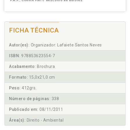
P.A.P.
,
Cliente Fiel
e
desconto de autores
FICHA TÉCNICA
Autor(es):
Organizador: Lafaiete Santos Neves
ISBN:
978853623554-7
Acabamento:
Brochura
Formato:
15,0x21,0 cm
Peso:
412grs.
Número de páginas:
338
Publicado em:
08/11/2011
Área(s):
Direito - Ambiental