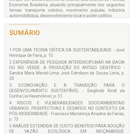
Economia Brasileira, atuando principalmente nos seguintes
temas: transporte coletivo, movimento popular, indústria
automobilística, desenvolvimento local e poder político.
Colaboradores:
SUMÁRIO
Ademar Ribeiro Romeiro
Alessandra Aparecida Pereira Chaves
Andréa de Souza
Antonio Gonçalves de Oliveira
1 POR UMA TEORIA CRÍTICA DA SUSTENTABILIDADE - José
Ariadne de Farias
Henrique de Faria, p. 15
Bernardo C. S. C. M. de Oliveira
2 EXPERIÊNCIA DE PESQUISA INTERDISCIPLINAR NA BACIA
Camila Luiza Wolinger
DO RIO VERDE: A PRODUÇÃO DO ARTIGO CIENTÍFICO -
Camille Rossato Bolson
Sandra Mara Maciel-Lima José Edmilson de Souza Lima, p.
Christian Luiz da Silva
25
Cristhiane Aparecida Mariot
3 ECOINOVAÇÃO E A TRANSIÇÃO PARA O
Daniel Caixeta Andrade
DESENVOLVIMENTO SUSTENTÁVEL - Sieglinde Kindl da
Daniel Seager
Cunha Lia Hasenclever, p. 51
Daniel Thá
Dasiele D. Monteiro Martins
4 RISCOS E VULNERABILIDADES SOCIOAMBIENTAIS
Dayanne Marciane Gonçalves
URBANOS: PERSPECTIVAS E DESAFIOS NO CONTEXTO DA
Dayanne Peretti Corrêa
PÓS-MODERNIDADE - Francisco Mendonça Ariadne de Farias,
Deise Francielle Benedet
p. 73
Eduardo Leite Krüger
5 ANÁLISE ESTENDIDA DE CUSTO-BENEFÍCIO PARA ADOÇÃO
Edvaldo da Silva Medeiros
DE VAZÃO ECOLÓGICA EM MOÇAMBIQUE: