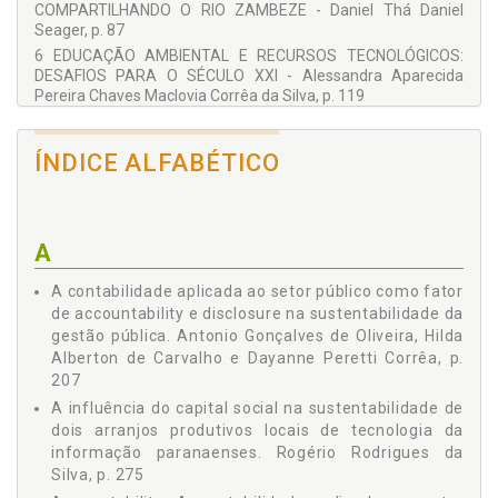
Franciele Lourenço
COMPARTILHANDO O RIO ZAMBEZE - Daniel Thá Daniel
Francisco Mendonça
Seager, p. 87
Gustavo Souza Valladares
6 EDUCAÇÃO AMBIENTAL E RECURSOS TECNOLÓGICOS:
Heitor Takashi Kato
DESAFIOS PARA O SÉCULO XXI - Alessandra Aparecida
Hilda Alberton de Carvalho
Pereira Chaves Maclovia Corrêa da Silva, p. 119
Janaina Camile Pasqual
7 CAPITAL SOCIAL: FATOR DE INDUÇÃO PARA O
Jorge Carlos Corrêa Guerra
DESENVOLVIMENTO TERRITORIAL - Camille Rossato Bolson
José Edmilson de Souza Lima
ÍNDICE ALFABÉTICO
Robson Quintino de Oliveira, p. 133
José Henrique de Faria
Kilder Henrique Zander
8 TEORIA NEOINSTITUCIONAL COMO APORTE PARA A
Lauro Charlet Pereira
ANÁLISE DA SUSTENTABILIDADE AMBIENTAL - Bernardo C.
Lia Hasenclever
S. C. M. de Oliveira Dayanne Marciane Gonçalves Mauro
Maclovia Corrêa da Silva
Guilherme Maidana Capelari, p. 143
A
Mauro Guilherme Maidana Capelari
9 ANÁLISE DO TEMA "CONSUMO E MEIO AMBIENTE" NOS
Ranulfo Paiva Sobrinho
A contabilidade aplicada ao setor público como fator
ANAIS DO ENANPAD E EMA ENTRE 1997 E 2009 - Dasiele D.
Regina Lucia Siewert Rodrigues
Monteiro Martins Deise Francielle Benedet Heitor Takashi
de accountability e disclosure na sustentabilidade da
Robson Quintino de Oliveira
Kato, p. 159
gestão pública. Antonio Gonçalves de Oliveira, Hilda
Rogério Rodrigues da Silva
10 EDUCAÇÃO E MEIO AMBIENTE: UMA PROPOSTA EM
Alberton de Carvalho e Dayanne Peretti Corrêa, p.
Sandra Mara Maciel-Lima
CONSTRUÇÃO PARA O COMÉRCIO AMBULANTE DO PARQUE
207
Sérgio Gomes Tôsto
BARIGUI - Cristhiane Aparecida Mariot Sandra Mara Maciel-
Sieglinde Kindl da Cunha
A influência do capital social na sustentabilidade de
Lima José Edmilson de Souza Lima, p. 177
Taiane Dagostin Darós
dois arranjos produtivos locais de tecnologia da
11 DIREITO URBANÍSTICO E A DIMENSÃO DA
informação paranaenses. Rogério Rodrigues da
SUSTENTABILIDADE: CIDADES SUSTENTÁVEIS , UMA
Silva, p. 275
EXIGÊNCIA PARA UM NOVO PARADIGMA - Edvaldo da Silva