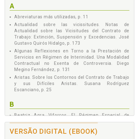
REPRESENTANTES DE LOS TRABAJADORES: MÁS DE
A
VEINTICINCO AÑOS DESPUÉS, Henar Álvarez Cuesta, p. 257
Capítulo VIII - EL RÉGIMEN ESPECIAL DE TRABAJADORES
Abreviaturas más utilizadas, p. 11
AUTÓNOMOS EN EL PROCESO DE INTEGRACIÓN Y
HOMOGENEIZACIÓN RECOMENDADO POR EL PACTO DE
Actualidad sobre las vicissitudes. Notas de
TOLEDO, Beatriz Agra Viforcos, p. 285
Actualidad sobre las Vicisitudes del Contrato de
Capítulo IX - MEJORAS VOLUNTARIAS DE LA SEGURIDAD
Trabajo: Extinción, Suspensión y Excedencias. José
SOCIAL: APLICACIÓN AL MOMENTO PRESENTE DE LAS
Gustavo Quirós Hidalgo, p. 173
LECCIONES DEL PROFESOR BARREIRO GONZÁLEZ AL
Algunas Reflexiones en Torno a la Prestación de
REVISITAR SU OBRA, Roberto Fernández Fernández, p. 327
Servicios en Régimen de Interinidad. Una Modalidad
Capítulo X - EL PROCESO LABORAL (AYER, HOY Y SIEMPRE),
Contractual no Exenta de Controversia. Diego
Rodrigo Tascón López, p. 359
Megino Fernández, p. 131
Capítulo XI - LOS PROCEDIMIENTOS DE SOLUCIÓN DE
Aristas. Sobre los Contornos del Contrato de Trabajo
CONFLICTOS: REAL DECRETO-LEY 5/1979, DE 26 DE ENERO.
y sus Difíciles Aristas. Susana Rodríguez
TREINTA AÑOS DE APLICACIÓN, Natalia Ordóñez Pascua, p.
Escanciano, p. 25
403
B
Beatriz Agra Viforcos. El Régimen Especial de
Trabajadores Autónomos en el Proceso de
Integración y Homogeneización Recomendado por El
VERSÃO DIGITAL (EBOOK)
Pacto de Toledo, p. 285