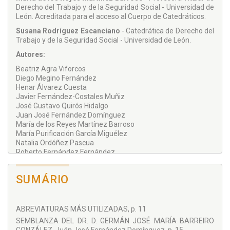
por el Pacto de Toledo - Beatriz Agra Viforcos
Derecho del Trabajo y de la Seguridad Social - Universidad de
León. Acreditada para el acceso al Cuerpo de Catedráticos.
- Mejoras Voluntarias de la Seguridad Social: Aplicación al
Susana Rodríguez Escanciano
- Catedrática de Derecho del
Momento Presente de las Lecciones del Profesor Barreiro
Trabajo y de la Seguridad Social - Universidad de León.
González al Revisitar su Obra - Roberto Fernández
Fernández
Autores:
Beatriz Agra Viforcos
- El Proceso Laboral (Ayer, Hoy y Siempre) - Rodrigo Tascón
Diego Megino Fernández
López
Henar Álvarez Cuesta
Javier Fernández-Costales Muñiz
- Los Procedimientos de Solución de Conflictos: Real Decreto-
José Gustavo Quirós Hidalgo
Ley 5/1979, de 26 de Enero. Treinta Años de Aplicación -
Juan José Fernández Domínguez
Natalia Ordóñez Pascua
María de los Reyes Martínez Barroso
EDIÇÃO EUROPEIA:
María Purificación García Miguélez
Natalia Ordóñez Pascua
PÁGINAS: 438 | PREÇO: € 39,99 com IVA | ISBN: 978-989-
Roberto Fernández Fernández
7120-930
Rodrigo Tascón López
Susana Rodríguez Escanciano
SUMÁRIO
ABREVIATURAS MÁS UTILIZADAS, p. 11
SEMBLANZA DEL DR. D. GERMÁN JOSÉ MARÍA BARREIRO