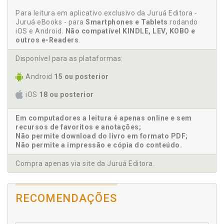
Buena Fe. Diligencia y Buena Fe en el Cumplimiento
Para leitura em aplicativo exclusivo da Juruá Editora -
de las Obligaciones Laborales. María de los Reyes
Juruá eBooks - para
Smartphones e Tablets
rodando
Martínez Barroso, p. 83
iOS e Android.
Não compatível KINDLE, LEV, KOBO e
outros e-Readers
.
C
Disponível para as plataformas:
Colaboración en el trabajo. Diligencia y Buena Fe en
el Cumplimiento de las Obligaciones Laborales.
Android
15 ou posterior
María de los Reyes Martínez Barroso, p. 83
iOS
18 ou posterior
Conflictos. Los Procedimientos de Solución de
Conflictos: Real Decreto-Ley 5/1979, de 26 de Enero.
Treinta Años de Aplicación. Natalia Ordóñez Pascua,
Em computadores a leitura é apenas online e sem
recursos de favoritos e anotações;
p. 403
Não permite download do livro em formato PDF;
Contrato de Trabajo. Notas de Actualidad sobre las
Não permite a impressão e cópia do conteúdo.
Vicisitudes del Contrato de Trabajo: Extinción,
Suspensión y Excedencias. José Gustavo Quirós
Compra apenas via site da Juruá Editora.
Hidalgo, p. 173
Contrato de Trabajo. Sobre los Contornos del
Contrato de Trabajo y sus Difíciles Aristas. Susana
RECOMENDAÇÕES
Rodríguez Escanciano, p. 25
Contrato de interinidad. Algunas Reflexiones en