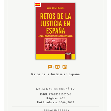
Torno a la Prestación de Servicios en Régimen de
Interinidad. Una Modalidad Contractual no Exenta de
Controversia. Diego Megino Fernández, p. 131
Controversia. Algunas Reflexiones en Torno a la
Prestación de Servicios en Régimen de Interinidad.
Una Modalidad Contractual no Exenta de
Controversia. Diego Megino Fernández, p. 131
Crédito de Horas. El Crédito de Horas de los
Representantes de los Trabajadores: Más de
Veinticinco Años Después. Henar Álvarez Cuesta, p.
257
Cuestiones en Torno al Salario y la Naturaleza de los
Salarios de Tramitación. Javier Fernández-Costales
Muñiz, p. 149
disponível
Disponível
páginas
Retos de la Justicia en España
Cumplimiento de las obligaciones laborales.
em
na
Diligencia y Buena Fe en el Cumplimiento de las
eBook
B.V.
Obligaciones Laborales. María de los Reyes Martínez
MARÍA MARCOS GONZÁLEZ
Barroso, p. 83
ISBN:
978853625070-0
Páginas:
602
D
Publicado em:
10/04/2015
Decreto-Ley 5/1979. Los Procedimientos de Solución
VERSÃO IMPRESSA