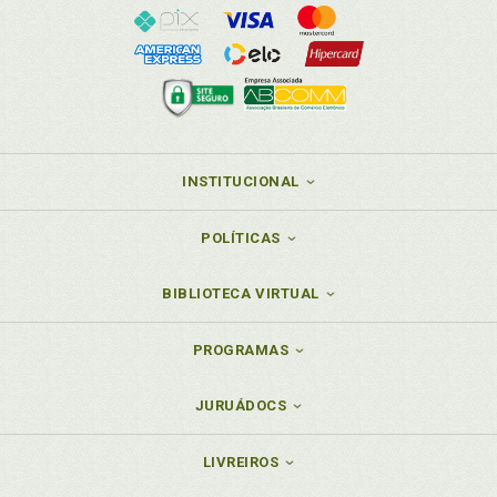
Torno a la Prestación de Servicios en Régimen de
Interinidad. Una Modalidad Contractual no Exenta de
Controversia. Diego Megino Fernández, p. 131
Processo de integración y homogeneización. El
Régimen Especial de Trabajadores Autónomos en el
Proceso de Integración y Homogeneización
Recomendado por El Pacto de Toledo. Beatriz Agra
Viforcos, p. 285
INSTITUCIONAL
Profesor Barreiro González. Mejoras Voluntarias de
La Seguridad Social: Aplicación al Momento
POLÍTICAS
presente de las Lecciones del Profesor Barreiro
González Al Revisitar su Obra. Roberto Fernández
Fernández, p. 327
BIBLIOTECA VIRTUAL
R
PROGRAMAS
Régimen de interinidad. Algunas Reflexiones en
Torno a la Prestación de Servicios en Régimen de
JURUÁDOCS
Interinidad. Una Modalidad Contractual no Exenta de
Controversia. Diego Megino Fernández, p. 131
LIVREIROS
Relaciones laborales. El Fenómeno de la
Globalización Económica y la Descentralización