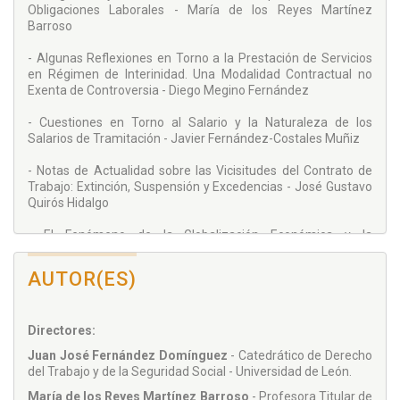
Obligaciones Laborales - María de los Reyes Martínez
Barroso
- Algunas Reflexiones en Torno a la Prestación de Servicios
en Régimen de Interinidad. Una Modalidad Contractual no
Exenta de Controversia - Diego Megino Fernández
- Cuestiones en Torno al Salario y la Naturaleza de los
Salarios de Tramitación - Javier Fernández-Costales Muñiz
- Notas de Actualidad sobre las Vicisitudes del Contrato de
Trabajo: Extinción, Suspensión y Excedencias - José Gustavo
Quirós Hidalgo
- El Fenómeno de la Globalización Económica y la
Descentralización Productiva Frente a los Derechos de los
Trabajadores -
AUTOR(ES)
María Purificación García Miguélez
- El Crédito de Horas de los Representantes de los
Directores:
Trabajadores: Más de Veinticinco Años Después - Henar
Álvarez Cuesta
Juan José Fernández Domínguez
- Catedrático de Derecho
del Trabajo y de la Seguridad Social - Universidad de León.
- El Régimen Especial de Trabajadores Autónomos en el
Proceso de Integración y Homogeneización Recomendado
María de los Reyes Martínez Barroso
- Profesora Titular de