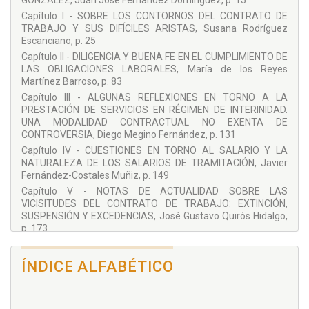
GONZÁLEZ, Juán José Fernández Domínguez, p. 15
Capítulo I - SOBRE LOS CONTORNOS DEL CONTRATO DE
TRABAJO Y SUS DIFÍCILES ARISTAS, Susana Rodríguez
Escanciano, p. 25
Capítulo II - DILIGENCIA Y BUENA FE EN EL CUMPLIMIENTO DE
LAS OBLIGACIONES LABORALES, María de los Reyes
Martínez Barroso, p. 83
Capítulo III - ALGUNAS REFLEXIONES EN TORNO A LA
PRESTACIÓN DE SERVICIOS EN RÉGIMEN DE INTERINIDAD.
UNA MODALIDAD CONTRACTUAL NO EXENTA DE
CONTROVERSIA, Diego Megino Fernández, p. 131
Capítulo IV - CUESTIONES EN TORNO AL SALARIO Y LA
NATURALEZA DE LOS SALARIOS DE TRAMITACIÓN, Javier
Fernández-Costales Muñiz, p. 149
Capítulo V - NOTAS DE ACTUALIDAD SOBRE LAS
VICISITUDES DEL CONTRATO DE TRABAJO: EXTINCIÓN,
SUSPENSIÓN Y EXCEDENCIAS, José Gustavo Quirós Hidalgo,
p. 173
Capítulo VI - El FENÓMENO DE LA GLOBALIZACIÓN
ECONÓMICA Y LA DESCENTRALIZACIÓN PRODUCTIVA
ÍNDICE ALFABÉTICO
FRENTE A LOS DERECHOS DE LOS TRABAJADORES, María
Purificación García Miguélez, p. 229
Capítulo VII - EL CRÉDITO DE HORAS DE LOS