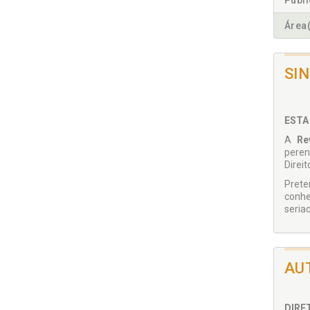
Publ
Área(
SI
ESTA
A
Re
peren
Direit
Prete
conhe
seria
AU
DIRE