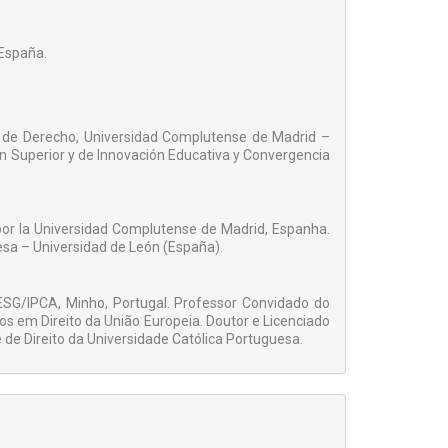
 España.
ad de Derecho, Universidad Complutense de Madrid –
n Superior y de Innovación Educativa y Convergencia
 por la Universidad Complutense de Madrid, Espanha.
sa – Universidad de León (España).
ESG/IPCA, Minho, Portugal. Professor Convidado do
s em Direito da União Europeia. Doutor e Licenciado
 de Direito da Universidade Católica Portuguesa.
ormação e Aperfeiçoamento de Magistrado – ENFAM e