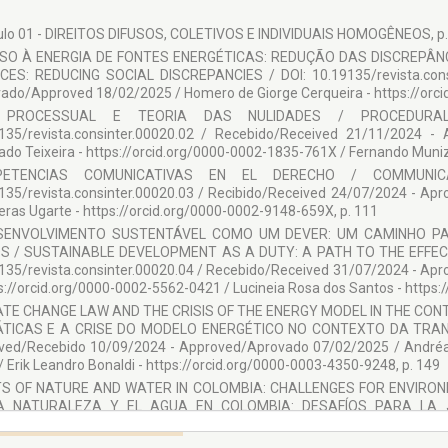
 Jiménez Cardona
ulo 01 - DIREITOS DIFUSOS, COLETIVOS E INDIVIDUAIS HOMOGÊNEOS, p.
sora de Derecho Mercantil de la Universitat de Barcelona, Barcelona, Es
SO À ENERGIA DE FONTES ENERGÉTICAS: REDUÇÃO DAS DISCREPÂN
ES: REDUCING SOCIAL DISCREPANCIES / DOI: 10.19135/revista.cons
 Vernengo Pellejero
ado/Approved 18/02/2025 / Homero de Giorge Cerqueira - https://orci
sora de Derecho Procesal de la Universitat de Barcelona, Barcelona, Es
 PROCESSUAL E TEORIA DAS NULIDADES / PROCEDURA
IADOR TÉCNICO
135/revista.consinter.00020.02 / Recebido/Received 21/11/2024 -
do Teixeira - https://orcid.org/0000-0002-1835-761X / Fernando Muniz 
Dr. Deilton Ribeiro Brasil
PETENCIAS COMUNICATIVAS EN EL DERECHO / COMMUNIC
ICO DE SUPORTE DIGITAL
135/revista.consinter.00020.03 / Recibido/Received 24/07/2024 - Ap
eras Ugarte - https://orcid.org/0000-0002-9148-659X, p. 111
 Vallespín Romero
SENVOLVIMENTO SUSTENTÁVEL COMO UM DEVER: UM CAMINHO PA
BORADORES:
S / SUSTAINABLE DEVELOPMENT AS A DUTY: A PATH TO THE EFFECT
135/revista.consinter.00020.04 / Recebido/Received 31/07/2024 - Ap
aula Oriola de Raeffray
ps://orcid.org/0000-0002-5562-0421 / Lucineia Rosa dos Santos - https:
 Ribeiro Leite
TE CHANGE LAW AND THE CRISIS OF THE ENERGY MODEL IN THE CON
a da Silva Brito
TICAS E A CRISE DO MODELO ENERGÉTICO NO CONTEXTO DA TRANSIÇÃO
ved/Recebido 10/09/2024 - Approved/Aprovado 07/02/2025 / Andréa M
a M. G. Leandro
/ Erik Leandro Bonaldi - https://orcid.org/0000-0003-4350-9248, p. 149
io Eduardo Ramires Santoro
TS OF NATURE AND WATER IN COLOMBIA: CHALLENGES FOR ENVIRON
A NATURALEZA Y EL AGUA EN COLOMBIA: DESAFÍOS PARA LA J
 Inês Aurelli
135/revista.consinter.00020.06 / Received/ Recibido 07/02/2025 - Ap
ra Cortés Cabrera
://orcid.org/0000-0003-4091-7203 / Leonardo Güiza Suarez - https://or