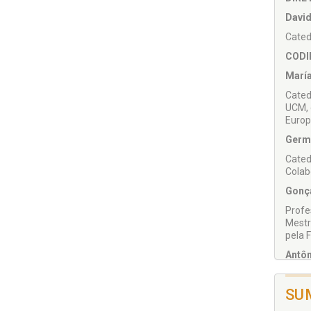
David
Cated
CODI
María
Cated
UCM, 
Europ
Germá
Cated
Colab
Gonça
Profe
Mestr
pela 
Antôn
Douto
na Un
SU
COMI