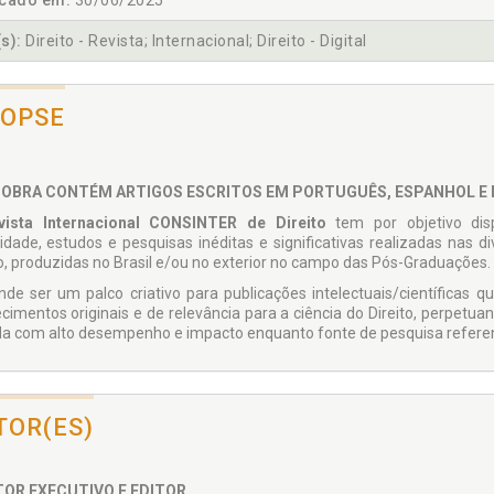
icado em:
30/06/2025
s):
Direito - Revista; Internacional; Direito - Digital
NOPSE
 OBRA CONTÉM ARTIGOS ESCRITOS EM PORTUGUÊS, ESPANHOL E 
vista Internacional CONSINTER de Direito
tem por objetivo disp
idade, estudos e pesquisas inéditas e significativas realizadas nas d
o, produzidas no Brasil e/ou no exterior no campo das Pós-Graduações.
nde ser um palco criativo para publicações intelectuais/científicas q
cimentos originais e de relevância para a ciência do Direito, perpet
da com alto desempenho e impacto enquanto fonte de pesquisa referen
TOR(ES)
TOR EXECUTIVO E EDITOR