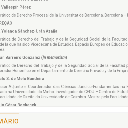
 Vallespín Pérez
rático de Derecho Procesal de la Universitat de Barcelona, Barcelona –
REÇÃO
 Yolanda Sánchez-Urán Azaña
rática de Derecho del Trabajo y de la Seguridad Social de la Facult
de la que ha sido Vicedecana de Estudios, Espacio Europeo de Educació
ea.
n Barreiro González (
In memoriam
)
rático de Derecho del Trabajo y de la Seguridad Social de la Facultad
orador Honorífico en el Departamento de Derecho Privado y de la Empre
lo S. de Melo Bandeira
ssor Adjunto e Coordenador das Ciências Jurídico-Fundamentais na 
ado na Universidade do Minho. Investigador do CEDU – Centro de Estudo
Faculdade de Direito da Universidade de Coimbra. Mestre pela Faculdade
io César Bochenek
r pela Universidade de Coimbra, Professor da Escola Nacional de F
iversidade Estadual de Ponta Grossa – UEPG.
MÁRIO
TÊ DE DIREÇÃO ADJUNTA – SECRETARÍA