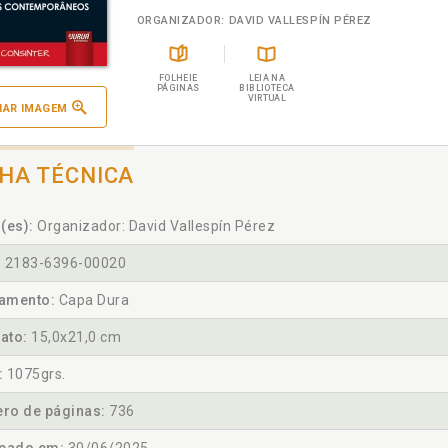
ORGANIZADOR: DAVID VALLESPÍN PÉREZ
FOLHEIE
LEIA NA
PÁGINAS
BIBLIOTECA
VIRTUAL
IAR IMAGEM
CHA TÉCNICA
(es):
Organizador: David Vallespín Pérez
:
2183-6396-00020
amento:
Capa Dura
ato:
15,0x21,0 cm
:
1075grs.
ro de páginas:
736