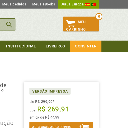
Meus pedidos
Meus eBooks
Juruá Europa
0
MEU
CARRINHO
INSTITUCIONAL
LIVREIROS
CONSINTER
 de
1º
VERSÃO IMPRESSA
de
R$ 299,90
*
R$ 269,91
por
em 6x de R$ 44,99
uação
ADICIONAR AO CARRINHO