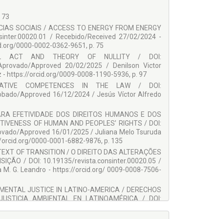
 73
paña.
CIAS SOCIAIS / ACCESS TO ENERGY FROM ENERGY
inter.00020.01 / Recebido/Received 27/02/2024 -
d.org/0000-0002-0362-9651, p. 75
paña.
L ACT AND THEORY OF NULLITY / DOI:
 Aprovado/Approved 20/02/2025 / Denilson Victor
- https://orcid.org/0009-0008-1190-5936, p. 97
ATIVE COMPETENCES IN THE LAW / DOI:
robado/Approved 16/12/2024 / Jesús Víctor Alfredo
RA EFETIVIDADE DOS DIREITOS HUMANOS E DOS
IVENESS OF HUMAN AND PEOPLES’ RIGHTS / DOI:
rovado/Approved 16/01/2025 / Juliana Melo Tsuruda
//orcid.org/0000-0001-6882-9876, p. 135
TEXT OF TRANSITION / O DIREITO DAS ALTERAÇÕES
 / DOI: 10.19135/revista.consinter.00020.05 /
. G. Leandro - https://orcid.org/ 0009-0008-7506-
MENTAL JUSTICE IN LATINO-AMERICA / DERECHOS
USTICIA AMBIENTAL EN LATINOAMÉRICA / DOI:
proved/Aprobado 10/05/2025 / Vanessa Suelt Cock -
cid.org/0000-0003-0742-3930, p. 177