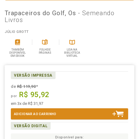
Trapaceiros do Golf, Os
- Semeando
Livros
JÚLIO GROTT
TAMBÉM
FOLHEIE
LEIA NA
DISPONÍVEL
PÁGINAS
BIBLIOTECA
EM EBOOK
VIRTUAL
VERSÃO IMPRESSA
de
R$ 119,90
*
R$ 95,92
por
em 3x de R$ 31,97
ADICIONAR AO CARRINHO
VERSÃO DIGITAL
Disponível para: