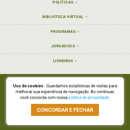
POLÍTICAS
BIBLIOTECA VIRTUAL
PROGRAMAS
JURUÁDOCS
LIVREIROS
Uso de cookies
- Guardamos estatísticas de visitas para
Juruá Editora Ltda., CNPJ 77.535.508/0001-19
melhorar sua experiência de navegação. Ao continuar,
Juruá Informática Ltda., CNPJ 01.701.561/0001-80
você concorda com nossa
política de privacidade
.
NOVO ENDEREÇO:
R. Flávio Dallegrave, 7665, São Lourenço |
Curitiba - Paraná - CEP 82210-310
CONCORDAR E FECHAR
Atendimento: (41) 4009-3900
|
Vendas Atacado: (41) 4009-3939
|
Atendimento via Whatsapp
NÃO DISPOMOS MAIS DE SHOWROOW