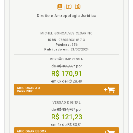
disponível
Disponível
páginas
Direito e Antropofagia Jurídica
em
na
eBook
B.V.
MICHEL GONÇALVES CESARINO
ISBN:
978652631037-3
Páginas:
356
Publicado em:
21/02/2024
VERSÃO IMPRESSA
de
R$ 189,90
* por
R$ 170,91
em 6x de R$ 28,49
ADICIONAR AO
CARRINHO
VERSÃO DIGITAL
de
R$ 134,70
* por
R$ 121,23
em 4x de R$ 30,31
ADICIONAR EBOOK