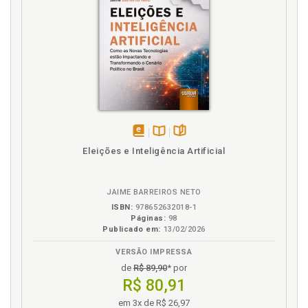
disponível
Disponível
páginas
Eleições e Inteligência Artificial
em
na
eBook
B.V.
JAIME BARREIROS NETO
ISBN:
978652632018-1
Páginas:
98
Publicado em:
13/02/2026
VERSÃO IMPRESSA
de
R$ 89,90
* por
R$ 80,91
em 3x de R$ 26,97