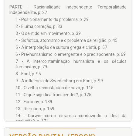
PARTE I Racionalidade Independente Temporalidade
Independente, p. 27
1 - Posicionamento do problema, p. 29
2 - E uma correção, p. 33
3 - O sentido em movimento, p. 39
4 - Sofística, atomismo e o problema da religião, p. 45
5 - A interpolação da cultura grega e cristã, p. 57
6 - Pré-humanismo: o emergente e o predisponente, p. 69
7 - A intercontaminação humanista e os séculos
iluministas, p. 79
8 - Kant, p. 95
9 - A influência de Swedenborg em Kant, p. 99
10 - O velho reconstituído de novo, p. 115
11 - O que significa transcender?, p. 125
12 - Faraday, p. 139
13 - Riemann, p. 159
14 - Darwin: como estamos conduzindo a ideia da
evolução?, p. 171
15 - A Codificação de Kardec, p. 183
16 - Impacto da Doutrina dos Espíritos no mundo, p. 195