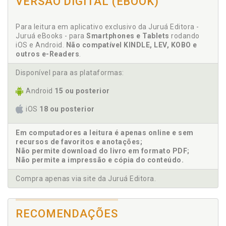
VERSÃO DIGITAL (EBOOK)
17 - O sistema de ideias espírita: relevância do
contemporâneo, p. 203
Para leitura em aplicativo exclusivo da Juruá Editora -
18 - O problema da reencarnação, p. 211
Juruá eBooks - para
Smartphones e Tablets
rodando
19 - Conclusão, p. 235
iOS e Android.
Não compatível KINDLE, LEV, KOBO e
PARTE II O Movimento do Sentido Científico no
outros e-Readers
.
Contemporâneo, p. 253
Disponível para as plataformas:
1 - Introdução, p. 255
2 - As origens da ciência moderna, p. 257
Android
15 ou posterior
3 - O generativo atomista e os excessos de uma ideia, p.
261
iOS
18 ou posterior
4 - Acessando Einstein, p. 271
5 - A mecânica de Newton concebendo o mundo, p. 275
Em computadores a leitura é apenas online e sem
recursos de favoritos e anotações;
6 - Sentido, espaço e geometria, p. 287
Não permite download do livro em formato PDF;
7 - Pitágoras, Platão e Euclides, p. 295
Não permite a impressão e cópia do conteúdo.
8 - O problema do espaço e do éter., p. 303
9 - O que parece ser sustenta oque verdadeiramente é., p.
Compra apenas via site da Juruá Editora.
307
10 - Incerteza e indeterminismo, p. 315
11 - Entrelaçamento cósmico, p. 323
RECOMENDAÇÕES
12 - Poder atômico, p. 331