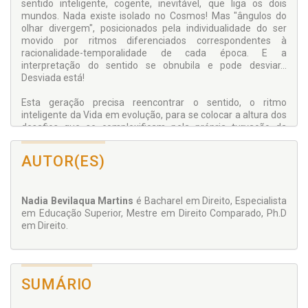
sentido inteligente, cogente, inevitável, que liga os dois
mundos. Nada existe isolado no Cosmos! Mas "ângulos do
olhar divergem", posicionados pela individualidade do ser
movido por ritmos diferenciados correspondentes à
racionalidade-temporalidade de cada época. E a
interpretação do sentido se obnubila e pode desviar...
Desviada está!
Esta geração precisa reencontrar o sentido, o ritmo
inteligente da Vida em evolução, para se colocar a altura dos
desafios que se complexificam pela própria turvação da
intelecção. Como? A reflexão crítica contida nesta obra
esclarece.
AUTOR(ES)
Não há realidade concreta sem pensamento abstrato.
Nadia Bevilaqua Martins
é Bacharel em Direito, Especialista
em Educação Superior, Mestre em Direito Comparado, Ph.D
em Direito.
SUMÁRIO