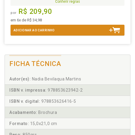
Conferir regras
R$ 209,90
por
em 6x de R$ 34,98
ADICIONAR AO CARRINHO
FICHA TÉCNICA
Autor(es):
Nadia Bevilaqua Martins
ISBN v. impressa:
978853623942-2
ISBN v. digital:
978853626416-5
Acabamento:
Brochura
Formato:
15,0x21,0 cm
Peso:
850grs.