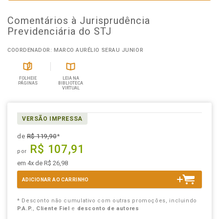
Comentários à Jurisprudência
Previdenciária do STJ
COORDENADOR: MARCO AURÉLIO SERAU JUNIOR
FOLHEIE
LEIA NA
PÁGINAS
BIBLIOTECA
VIRTUAL
VERSÃO IMPRESSA
de
R$ 119,90
*
R$ 107,91
por
em 4x de R$ 26,98
ADICIONAR AO CARRINHO
* Desconto não cumulativo com outras promoções, incluindo
P.A.P.
,
Cliente Fiel
e
desconto de autores