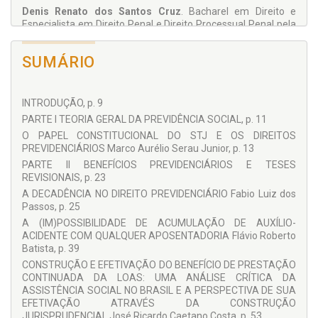
Denis Renato dos Santos Cruz
. Bacharel em Direito e
Especialista em Direito Penal e Direito Processual Penal pela
Universidade Presbiteriana Mackenzie. Bacharel e Licenciado
em História pela Universidade de São Paulo (USP). Assessor
SUMÁRIO
no Tribunal Regional Federal da 3ª Região, onde é Analista
Judiciário e Instrutor.
Fabio Luiz dos Passos
. Advogado. Secretário-Geral do
INTRODUÇÃO, p. 9
Instituto Brasileiro de Direito Previdenciário. Professor de
PARTE I TEORIA GERAL DA PREVIDÊNCIA SOCIAL, p. 11
Direito Previdenciário. Mestrando em Ciência Jurídica
(Univali). Mestrando em Direito Ambiental e Sustentabilidade
O PAPEL CONSTITUCIONAL DO STJ E OS DIREITOS
pela Universidad Alicante, Espanha. Especialista em Direito
PREVIDENCIÁRIOS Marco Aurélio Serau Junior, p. 13
do Trabalho e Previdência Social (Univali). Especialista em
PARTE II BENEFÍCIOS PREVIDENCIÁRIOS E TESES
Direito Processual Civil (PUC/PR).
REVISIONAIS, p. 23
Flávio Roberto Batista
. Doutor e Mestre em Direito do
A DECADÊNCIA NO DIREITO PREVIDENCIÁRIO Fabio Luiz dos
Trabalho e da Seguridade Social pela Universidade de São
Passos, p. 25
Paulo. Professor Titular da Faculdade de Direito de São
A (IM)POSSIBILIDADE DE ACUMULAÇÃO DE AUXÍLIO-
Bernardo do Campo - Autarquia Municipal e Professor da
ACIDENTE COM QUALQUER APOSENTADORIA Flávio Roberto
Escola Paulista de Direito Social. Autor de artigos jurídicos.
Batista, p. 39
Jair Soares Júnior
. Defensor Público Federal de Primeira
CONSTRUÇÃO E EFETIVAÇÃO DO BENEFÍCIO DE PRESTAÇÃO
Categoria, em Brasília-DF, com atuação junto ao Tribunal
CONTINUADA DA LOAS: UMA ANÁLISE CRÍTICA DA
Regional Federal da 1ª Região e nas Turmas Recursais do DF
ASSISTÊNCIA SOCIAL NO BRASIL E A PERSPECTIVA DE SUA
e Turma Regional de Uniformização de Jurisprudência da 1ª
EFETIVAÇÃO ATRAVÉS DA CONSTRUÇÃO
Região. Membro da Câmara de Coordenação de Direitos
JURISPRUDENCIAL José Ricardo Caetano Costa, p. 53