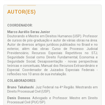
dos direitos sociais e a questão da insuficiência financeira de
recursos do Estado. Também permite o exame, em diversos
casos concretos, da questão da interferência judicial nas
AUTOR(ES)
políticas públicas previdenciárias.
COORDENADOR:
Marco Aurélio Serau Junior
Doutorando e Mestre em Direitos Humanos (USP). Professor
de cursos de pós-graduação e autor de várias obras na área.
Autor de diversos artigos jurídicos publicados no Brasil e no
exterior, além das obras: Curso de Processo Judicial
Previdenciário; Recursos Especiais Repetitivos no STJ;
Seguridade Social como Direito Fundamental; Economia e
Seguridade Social; Desaposentação - novas perspectivas
teóricas e conceituais; Manual dos Recursos Extraordinário e
Especial. Coordenador de Juizados Especiais Federais -
reflexões nos 10 anos de sua instalação.
COLABORADORES:
Bruno Takahashi
. Juiz Federal na 4ª Região. Mestrando em
Direito Processual Civil (USP).
Denis Donoso
. Advogado e Professor. Mestre em Direito
Processual Civil (PUC/SP).