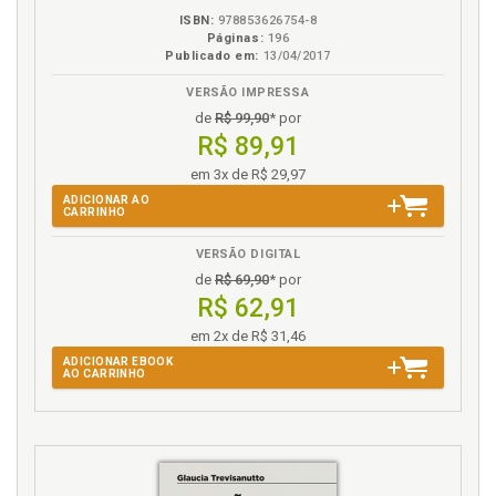
ISBN:
978853626754-8
Decadência no Direito Previdenciário. Fabio Luiz dos
Páginas:
196
Passos, p. 25
Publicado em:
13/04/2017
Denis Donoso. Reexame Necessário de Sentenças
VERSÃO IMPRESSA
Ilíquidas, p. 169
de
R$ 99,90
* por
Denis Renato dos Santos Cruz. O Crime de
R$ 89,91
Apropriação Indébita Previdenciária e a
em 3x de R$ 29,97
Jurisprudência do STJ: Há Limite para a
Insignificância?, p. 207
ADICIONAR AO
CARRINHO
Direito Previdenciário. A Decadência no Direito
Previdenciário. Fabio Luiz dos Passos, p. 25
VERSÃO DIGITAL
Direitos Previdenciários. O Papel Constitucional do
de
R$ 69,90
* por
STJ e os Direitos Previdenciários. Marco Aurélio
R$ 62,91
Serau Junior, p. 13
em 2x de R$ 31,46
Divergência. A Súmula 111 do STJ e a Divergência
ADICIONAR EBOOK
entre Advogado e seu Cliente. Bruno Takahashi, p.
AO CARRINHO
157
F
Fabio Luiz dos Passos. A Decadência no Direito