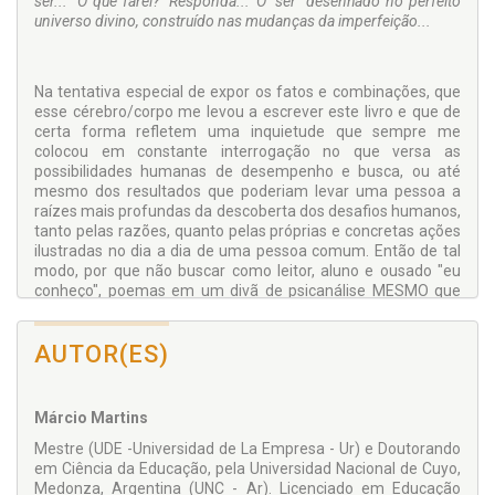
ser... "O que farei?" Responda... Ô "ser" desenhado no perfeito
universo divino, construído nas mudanças da imperfeição...
Na tentativa especial de expor os fatos e combinações, que
esse cérebro/corpo me levou a escrever este livro e que de
certa forma refletem uma inquietude que sempre me
colocou em constante interrogação no que versa as
possibilidades humanas de desempenho e busca, ou até
mesmo dos resultados que poderiam levar uma pessoa a
raízes mais profundas da descoberta dos desafios humanos,
tanto pelas razões, quanto pelas próprias e concretas ações
ilustradas no dia a dia de uma pessoa comum. Então de tal
modo, por que não buscar como leitor, aluno e ousado "eu
conheço", poemas em um divã de psicanálise MESMO que
essa viagem de reflexões, poemas e citações segundo
algumas estruturas básicas da Psicanálise, como o
AUTOR(ES)
consciente e o inconsciente e o auxílio de seu construtor mor
Dr. Freud e eu, em anseios particulares e juvenis de um pobre
mortal que comemora a cada dia uma nova descoberta? Por
que não dividir a loucura intelectual quase que
Márcio Martins
inconsequente, ou surreal?
Mestre (UDE -Universidad de La Empresa - Ur) e Doutorando
em Ciência da Educação, pela Universidad Nacional de Cuyo,
Medonza, Argentina (UNC - Ar). Licenciado em Educação