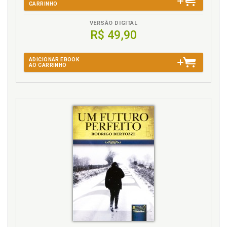
CARRINHO
4.3 Poema 19, p. 77
Citação, p. 79
VERSÃO DIGITAL
R$ 49,90
Questionamentos, p. 80
4.4 Poema 20, p. 80
Citação, p. 81
ADICIONAR EBOOK
AO CARRINHO
Questionamentos, p. 82
Palavras para não Terminar, p. 83
Psicomarginália, p. 85
Re-construção, p. 87
Referências, p. 89