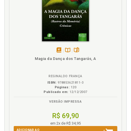
3.1 Poema 13, p. 60
Citação, p. 61
Questionamentos, p. 62
3.2 Poema 14, p. 62
Citação, p. 63
Questionamentos, p. 64
3.3 Poema 15, p. 64
Citação, p. 66
disponível
Disponível
páginas
Questionamentos, p. 67
Magia da Dança dos Tangarás, A
em
na
3.4 Poema 16, p. 67
eBook
B.V.
Citação, p. 68
Questionamentos, p. 69
REGINALDO FRANÇA
Capítulo IV - Subconsciente, p. 71
ISBN:
978853621811-3
Páginas:
120
4 Subconsciente, p. 71
Publicado em:
12/12/2007
4.1 Poema 17, p. 73
VERSÃO IMPRESSA
Citação, p. 74
Questionamentos, p. 75
R$ 69,90
4.2 Poema 18, p. 75
Citação, p. 76
em 2x de R$ 34,95
Questionários, p. 77
ADICIONAR AO