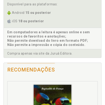
Disponível para as plataformas:
Questionamentos, p. 41
1.8 Poema 08, p. 42
Android
15 ou posterior
Citação, p. 43
Questionamentos, p. 44
iOS
18 ou posterior
Capítulo II - Consciente, p. 47
2. O que eu vejo, p. 47
Em computadores a leitura é apenas online e sem
recursos de favoritos e anotações;
2.1 Poema 09, p. 48
Não permite download do livro em formato PDF;
Citação, p. 50
Não permite a impressão e cópia do conteúdo.
Questionamentos, p. 51
2.2 Poema 10, p. 51
Compra apenas via site da Juruá Editora.
Citação, p. 53
Questionamentos, p. 53
RECOMENDAÇÕES
2.3 Poema 11, p. 54
Questionamentos, p. 56
2.4 Poema 12, p. 56
Citação, p. 57
Questionamentos, p. 58
Capítulo III - Inconsciente, p. 59
3. O que eu sou, p. 59