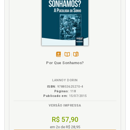
disponível
Disponível
páginas
Por Que Sonhamos?
em
na
eBook
B.V.
LANNOY DORIN
ISBN:
978853625270-4
Páginas:
118
Publicado em:
15/07/2015
VERSÃO IMPRESSA
R$ 57,90
em 2x de R$ 28,95