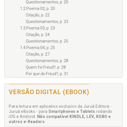
Questionamentos, p. 20
1.2 Poema 02, p. 20
Citação, p. 22
Questionamentos, p. 23
1.3 Poema 03, p. 23
Citação, p. 24
Questionamentos, p. 25
1.4 Poema 04, p. 25
Citação, p. 27
Questionamentos, p. 28
Quem foi Freud?, p. 28
Por que de Freud?, p. 31
1.5 Poema 05, p. 31
Questionamentos, p. 33
VERSÃO DIGITAL (EBOOK)
Freud e a arte, p. 34
1.6 Poema 06, p. 35
Para leitura em aplicativo exclusivo da Juruá Editora -
Citação, p. 36
Juruá eBooks - para
Smartphones e Tablets
rodando
Questionamentos, p. 38
iOS e Android.
Não compatível KINDLE, LEV, KOBO e
1.7 Poema 07, p. 38
outros e-Readers
.
Citação, p. 41