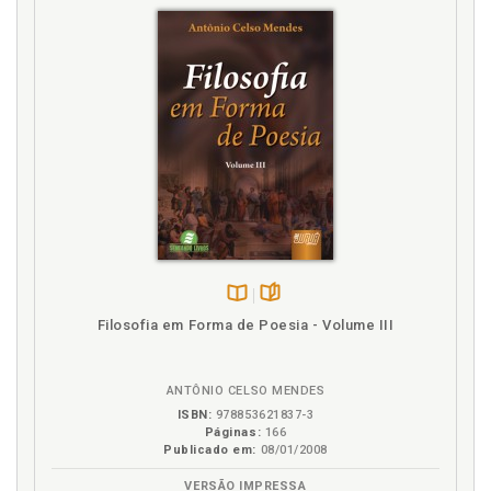
Disponível
páginas
Filosofia em Forma de Poesia - Volume III
na
B.V.
ANTÔNIO CELSO MENDES
ISBN:
978853621837-3
Páginas:
166
Publicado em:
08/01/2008
VERSÃO IMPRESSA