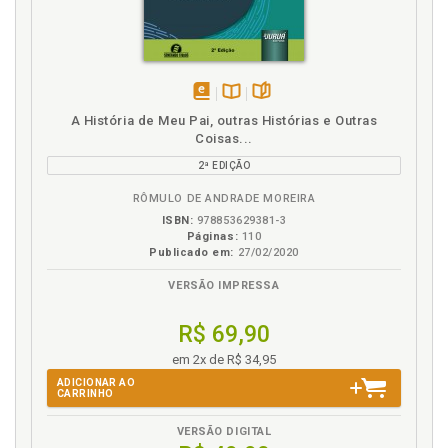
disponível
Disponível
páginas
A História de Meu Pai, outras Histórias e Outras
em
na
Coisas...
eBook
B.V.
2ª EDIÇÃO
RÔMULO DE ANDRADE MOREIRA
ISBN:
978853629381-3
Páginas:
110
Publicado em:
27/02/2020
VERSÃO IMPRESSA
R$ 69,90
em 2x de R$ 34,95
ADICIONAR AO
CARRINHO
VERSÃO DIGITAL