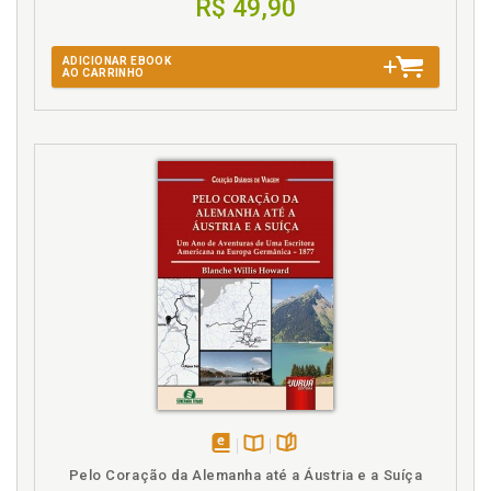
R$ 49,90
ADICIONAR EBOOK
AO CARRINHO
disponível
Disponível
páginas
Pelo Coração da Alemanha até a Áustria e a Suíça
em
na