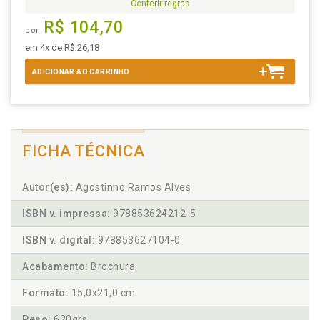
Conferir regras
R$ 104,70
por
em 4x de R$ 26,18
ADICIONAR AO CARRINHO
FICHA TÉCNICA
Autor(es):
Agostinho Ramos Alves
ISBN v. impressa:
978853624212-5
ISBN v. digital:
978853627104-0
Acabamento:
Brochura
Formato:
15,0x21,0 cm
Peso:
620grs.