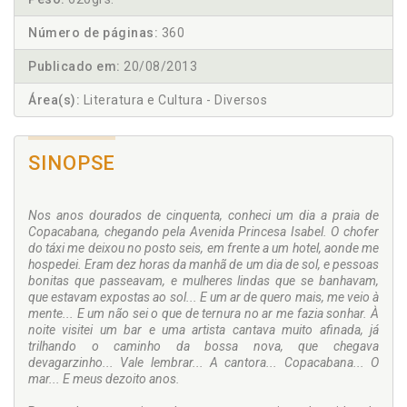
Número de páginas:
360
Publicado em:
20/08/2013
Área(s):
Literatura e Cultura - Diversos
SINOPSE
Nos anos dourados de cinquenta, conheci um dia a praia de
Copacabana, chegando pela Avenida Princesa Isabel. O chofer
do táxi me deixou no posto seis, em frente a um hotel, aonde me
hospedei. Eram dez horas da manhã de um dia de sol, e pessoas
bonitas que passeavam, e mulheres lindas que se banhavam,
que estavam expostas ao sol... E um ar de quero mais, me veio à
mente... E um não sei o que de ternura no ar me fazia sonhar. À
noite visitei um bar e uma artista cantava muito afinada, já
trilhando o caminho da bossa nova, que chegava
devagarzinho... Vale lembrar... A cantora... Copacabana... O
mar... E meus dezoito anos.