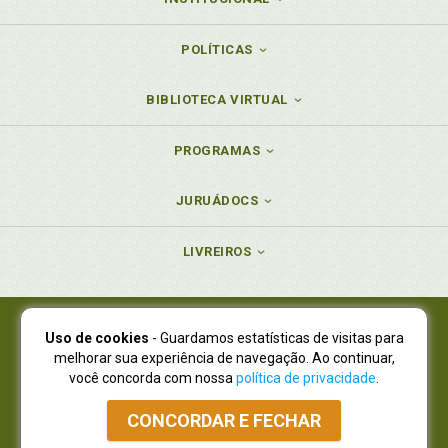
POLÍTICAS
BIBLIOTECA VIRTUAL
PROGRAMAS
JURUÁDOCS
LIVREIROS
Uso de cookies
- Guardamos estatísticas de visitas para
Juruá Editora Ltda., CNPJ 77.535.508/0001-19
melhorar sua experiência de navegação. Ao continuar,
Juruá Informática Ltda., CNPJ 01.701.561/0001-80
você concorda com nossa
política de privacidade
.
NOVO ENDEREÇO:
R. Flávio Dallegrave, 7665, São Lourenço |
Curitiba - Paraná - CEP 82210-310
CONCORDAR E FECHAR
Atendimento: (41) 4009-3900
|
Vendas Atacado: (41) 4009-3939
|
Atendimento via Whatsapp