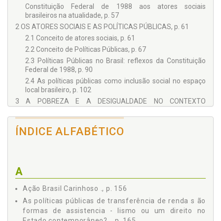
Constituição Federal de 1988 aos atores sociais
brasileiros na atualidade, p. 57
2 OS ATORES SOCIAIS E AS POLÍTICAS PÚBLICAS, p. 61
2.1 Conceito de atores sociais, p. 61
2.2 Conceito de Políticas Públicas, p. 67
2.3 Políticas Públicas no Brasil: reflexos da Constituição
Federal de 1988, p. 90
2.4 As políticas públicas como inclusão social no espaço
local brasileiro, p. 102
3 A POBREZA E A DESIGUALDADE NO CONTEXTO
BRASILEIRO, p. 113
3.1 A pobreza e a desigualdade: análise conceitual, p. 113
ÍNDICE ALFABÉTICO
3.2 A pobreza e a desigualdade no Brasil, p. 119
4 ORGANIZAÇÃO, OBJETIVOS E MODELOS DE POLÍTICAS
PÚBLICAS DE TRANSFERÊNCIA DE RENDA NO BRASIL ., p.
135
A
4.1 Políticas públicas de transferência de renda:objetivos
e ações, p. 135
Ação Brasil Carinhoso ., p. 156
4.1.1 Plano Brasil sem Miséria, p. 141
As políticas públicas de transferência de renda s ão
4.1.2 O Bolsa Família, p. 151
formas de assistencia - lismo ou um direito no
4.1.3 Ação Brasil Carinhoso ., p. 156
Estado contemporâneo? ., p. 165