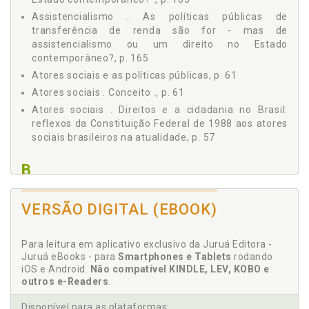
4.1.4 SUAS - Sistema Único de Assistência Social ., p.
Assistencialismo . As políticas públicas de
157
transferência de renda são for - mas de
4.2 Mudanças que as políticas públicas de transferência
assistencialismo ou um direito no Estado
de renda efetivaram e como reconfiguraram o Estado
contemporâneo?, p. 165
contemporâneo brasileiro, p. 161
Atores sociais e as políticas públicas, p. 61
4.3 As políticas públicas de transferência de renda são
formas de assistencialismo ou um direito no Estado
Atores sociais . Conceito ., p. 61
contemporâ neo?, p. 165
Atores sociais . Direitos e a cidadania no Brasil:
4.4 Participação política e os movimentos sociais como
reflexos da Constituição Federal de 1988 aos atores
viabilizadores da cidadania: uma possível solução., p. 168
sociais brasileiros na atualidade, p. 57
REFLEXÕES CONCLUSIVAS ., p. 179
REFERÊNCIAS ., p. 187
B
Bolsa Família ., p. 151
VERSÃO DIGITAL (EBOOK)
C
Para leitura em aplicativo exclusivo da Juruá Editora -
Cidadania no Brasil ., p. 52
Juruá eBooks - para
Smartphones e Tablets
rodando
Cidadania . Direitos e a cidadania no Brasil: refl exos
iOS e Android.
Não compatível KINDLE, LEV, KOBO e
outros e-Readers
da Constituição Fede - ral de 1988 aos atores sociais
.
brasileiros na atualidade, p. 57
Disponível para as plataformas: