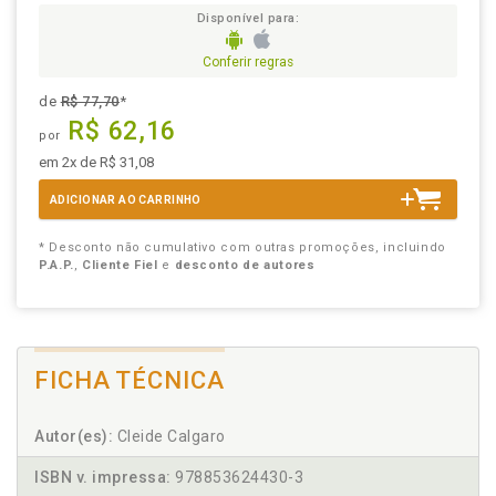
Disponível para:
Conferir regras
de
R$ 77,70
*
R$ 62,16
por
em 2x de R$ 31,08
ADICIONAR AO CARRINHO
* Desconto não cumulativo com outras promoções, incluindo
P.A.P.
,
Cliente Fiel
e
desconto de autores
FICHA TÉCNICA
Autor(es):
Cleide Calgaro
ISBN v. impressa:
978853624430-3