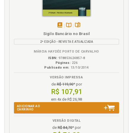
Transferência de renda . Políticas públicas de
transferência de renda: obje - tivos e ações ., p. 135
disponível
Disponível
páginas
Sigilo Bancário no Brasil
em
na
2ª EDIÇÃO - REVISTA E ATUALIZADA
eBook
B.V.
MÁRCIA HAYDÉE PORTO DE CARVALHO
ISBN:
978853624857-8
Páginas:
226
Publicado em:
13/10/2014
VERSÃO IMPRESSA
de
R$ 119,90
* por
R$ 107,91
em 4x de R$ 26,98
ADICIONAR AO
CARRINHO
VERSÃO DIGITAL
de
R$ 84,70
* por