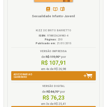
Estado contemporâneo brasilei ro, p. 161
O
disponível
Disponível
páginas
Sexualidade Infanto-Juvenil
em
na
Organização, objetivos e modelos de políticas púb
eBook
B.V.
licas de transferência de renda no Brasil, p. 135
KIZZ DE BRITO BARRETTO
ISBN:
978853624983-4
P
Páginas:
230
Publicado em:
21/01/2015
Participação política e os movimentos sociais com o
viabilizadores da cidadania: uma possível solução .,
VERSÃO IMPRESSA
p. 168
de
R$ 119,90
* por
Plano Brasil sem Miséria, p. 141
R$ 107,91
Pobreza e a desigualdade no Brasil ., p. 119
em 4x de R$ 26,98
Pobreza e a desigualdade no contexto brasileiro ., p.
ADICIONAR AO
CARRINHO
113
Pobreza e a desigualdade: análise conceitual, p. 113
VERSÃO DIGITAL
Política pública . Atores sociais e as políticas
de
R$ 84,70
* por
públicas, p. 61
R$ 76,23
Políticas Públicas no Brasil: reflexos da Constituição
em 3x de R$ 25,41
Federal de 1988, p. 90