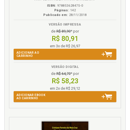
Europa. Conselho da Europa, p. 38
ISBN:
978853628475-0
Europa. Reconhecimento do direito de acesso a
Páginas:
142
Publicado em:
28/11/2018
informação na Europa, p. 38
Exceção. Limitação de abrangência das exceções, p.
VERSÃO IMPRESSA
105
de
R$ 89,90
* por
Exceção. Regime de exceções, p. 209
R$ 80,91
em 3x de R$ 26,97
F
ADICIONAR AO
CARRINHO
Fundamentos do direito de acesso à informação, p.
57
VERSÃO DIGITAL
de
R$ 64,70
* por
G
R$ 58,23
em 2x de R$ 29,12
Governo. Promoção de um governo aberto, p. 102
ADICIONAR EBOOK
AO CARRINHO
I
Informação. Acesso à informação e accountability,
p. 65
Informação. Acesso à informação e democracia, p.