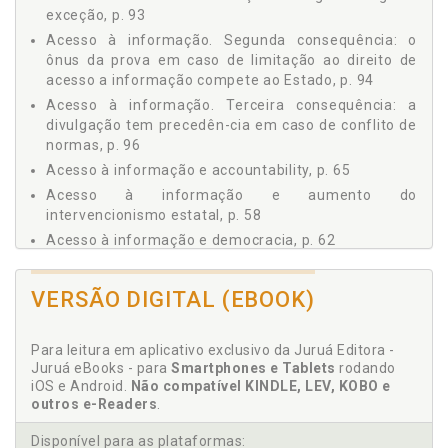
2.5 Acesso à Informação e Direitos Humanos, p. 77
exceção, p. 93
2.5.1 Em hipótese alguma informação pode ser
Acesso à informação. Segunda consequência: o
sonegada às autoridades encarregadas de investigar
ônus da prova em caso de limitação ao direito de
violações de direitos humanos, p. 82
acesso a informação compete ao Estado, p. 94
2.5.2 Manter familiares na ignorância sobre o destino
de pessoas desaparecidas e as circunstâncias de sua
Acesso à informação. Terceira consequência: a
morte acarreta um sofrimento extremo incompatível
divulgação tem precedên-cia em caso de conflito de
com o direito internacional, p. 83
normas, p. 96
2.5.3 Violações de direitos humanos ocorridas no
Acesso à informação e accountability, p. 65
passado não podem ser consideradas sigilosas a
Acesso à informação e aumento do
pretexto de proteger a segurança nacional do
intervencionismo estatal, p. 58
presente, p. 87
3 - PRINCÍPIOS NORTEADORES DO DIREITO DE ACESSO À
Acesso à informação e democracia, p. 62
INFORMAÇÃO, p. 91
Acesso à informação e direitos humanos, p. 77
3.1 Máxima Divulgação, p. 91
Acesso à informação e o direito à boa gestão dos
VERSÃO DIGITAL (EBOOK)
3.1.1 Primeira consequência: o direito de acesso à
documentos públicos, p. 167
informação é a regra e o sigilo, a exceção, p. 93
Acesso à informação. Fundamentos do direito de
3.1.2 Segunda consequência: o ônus da prova em caso
Para leitura em aplicativo exclusivo da Juruá Editora -
acesso à informação, p. 57
de limitação ao direito de acesso à informação
Juruá eBooks - para
Smartphones e Tablets
rodando
Acesso à informação. Outras declarações de
compete ao Estado, p. 94
iOS e Android.
Não compatível KINDLE, LEV, KOBO e
princípios de acesso à infor-mação, p. 53
outros e-Readers
3.1.3 Terceira consequência: a divulgação tem
.
precedência em caso de conflito de normas, p. 96
Acesso à informação. Pedido de acesso, p. 175
Disponível para as plataformas:
3.2 Boa-fé, p. 98