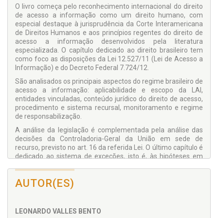
O livro começa pelo reconhecimento internacional do direito
de acesso a informação como um direito humano, com
especial destaque à jurisprudência da Corte Interamericana
de Direitos Humanos e aos princípios regentes do direito de
acesso a informação desenvolvidos pela literatura
especializada. O capítulo dedicado ao direito brasileiro tem
como foco as disposições da Lei 12.527/11 (Lei de Acesso a
Informação) e do Decreto Federal 7.724/12.
São analisados os principais aspectos do regime brasileiro de
acesso a informação: aplicabilidade e escopo da LAI,
entidades vinculadas, conteúdo jurídico do direito de acesso,
procedimento e sistema recursal, monitoramento e regime
de responsabilização.
A análise da legislação é complementada pela análise das
decisões da Controladoria-Geral da União em sede de
recurso, previsto no art. 16 da referida Lei. O último capítulo é
dedicado ao sistema de exceções, isto é, às hipóteses em
que as informações dos órgãos públicos encontram-se sob
restrição de acesso, com destaque especial para a questão
AUTOR(ES)
da divulgação dos rendimentos dos servidores públicos, bem
como ao tema do sigilo bancário e comercial aplicado a
empresas estatais e seus clientes.
LEONARDO VALLES BENTO