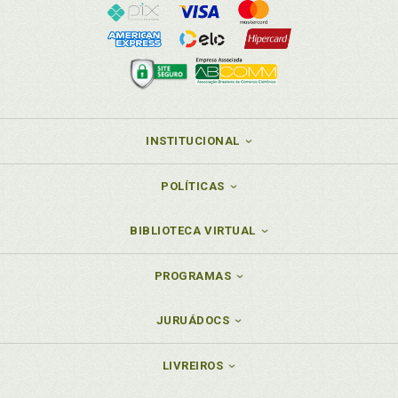
M
Máxima divulgação, p. 91
Monitoramento. Autoridade de monitoramento, p.
204
Movimento da Sociedade Civil, p. 50
INSTITUCIONAL
N
POLÍTICAS
Nações Unidas. Reconhecimento pelas Nações
Unidas, p. 25
BIBLIOTECA VIRTUAL
Nota crítica, p. 198
O
PROGRAMAS
OEA. Reconhecimento pela Organização dos
JURUÁDOCS
Estados Americanos (OEA), p. 30
Ônus da prova. Segunda consequência: o ônus da
LIVREIROS
prova em caso de limi-tação ao direito de acesso a
informação compete ao Estado, p. 94