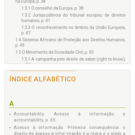
na Europa, p. 38
1.3.1 O conselho da Europa, p. 38
1.3.2 Jurisprudência do tribunal europeu de direitos
humanos, p. 41
1.3.3 O reconhecimento no âmbito da União Europeia,
p. 47
1.4 Sistema Africano de Proteção aos Direitos Humanos,
p. 49
1.5 O Movimento da Sociedade Civil, p. 50
1.5.1 A campanha pelo direito de saber (right to know),
p. 51
1.5.2 O direito à verdade, p. 52
ÍNDICE ALFABÉTICO
1.5.3 Outras declarações de princípios de acesso à
informação, p. 53
2 - FUNDAMENTOS DO DIREITO DE ACESSO À INFORMAÇÃO,
p. 57
A
2.1 Acesso à Informação e Aumento do Intervencionismo
Estatal, p. 58
Accountability. Acesso à informação e
2.2 Acesso à Informação e Democracia, p. 62
accountability, p. 65
2.3 Acesso à Informação e Accountability, p. 65
Acesso à informação. Primeira consequência: o
2.4 Transparência Pública, p. 73
direito de acesso à infor-mação é a regra e o sigilo a