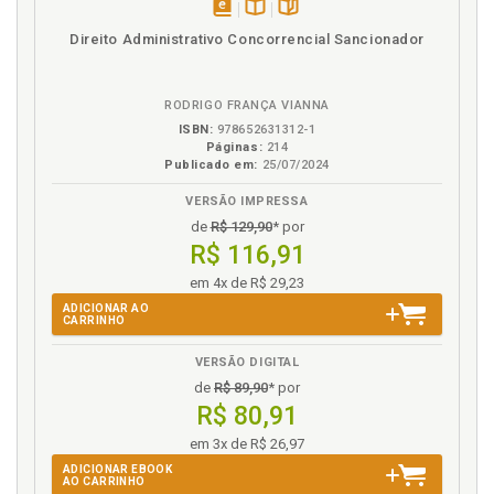
Licitação. Tipos de licitação, p. 28
disponível
Disponível
páginas
Direito Administrativo Concorrencial Sancionador
em
na
Licitações públicas, p. 11
eBook
B.V.
LRF. Exigências da LRF, p. 84
RODRIGO FRANÇA VIANNA
M
ISBN:
978652631312-1
Páginas:
214
Publicado em:
25/07/2024
Maior lance ou oferta, p. 33
Marca. Qualidade do objeto (marca e amostra), p. 42
VERSÃO IMPRESSA
Melhor técnica, p. 30
de
R$ 129,90
* por
R$ 116,91
Menor preço, p. 29
Microempresa. Tratamento favorecido para ME e
em 4x de R$ 29,23
EPP, p. 107
ADICIONAR AO
CARRINHO
Modalidades licitatórias, p. 15
Modelos para orientação, p. 159
VERSÃO DIGITAL
de
R$ 89,90
* por
N
R$ 80,91
em 3x de R$ 26,97
Necessidade. Justificativa da necessidade, p. 37
ADICIONAR EBOOK
Normas e instruções para recursos, p. 113
AO CARRINHO