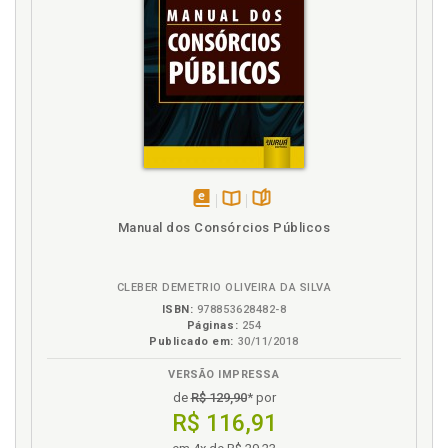
R
Reajuste. Critério de reajuste, p. 121
Recebimento do objeto. Condições, p. 124
Referência. Projeto básico e termo de referência, p.
40
Referência. Termo de referência, p. 159
Referências, p. 163
Regime de execução. Forma de entrega ou regime
disponível
Disponível
páginas
Manual dos Consórcios Públicos
de execução, p. 63
em
na
Regimes de execução, p. 65
eBook
B.V.
Reserva orçamentária, p. 83
CLEBER DEMETRIO OLIVEIRA DA SILVA
ISBN:
978853628482-8
S
Páginas:
254
Publicado em:
30/11/2018
Sanções administrativas, p. 115
VERSÃO IMPRESSA
Serviços diversos, p. 61
de
R$ 129,90
* por
Sessão pública, p. 103
R$ 116,91
SPR. Ata de RP e seu gerenciamento, p. 132