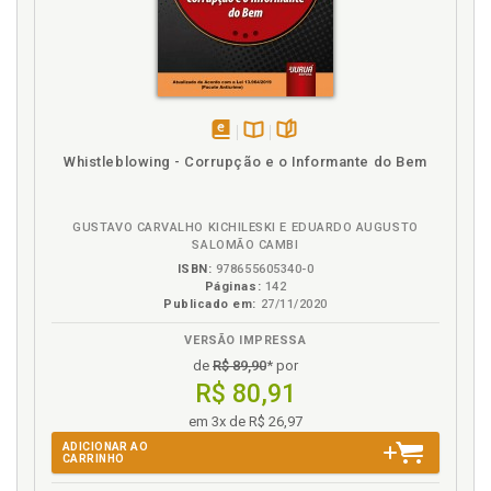
p. 63
Esclarecimentos. Pedidos de esclarecimentos e
impugnação, p. 119
Execução. Regimes de execução, p. 65
Exigências da LRF, p. 84
disponível
Disponível
páginas
Whistleblowing - Corrupção e o Informante do Bem
F
em
na
eBook
B.V.
Falhas e fraudes, p. 147
GUSTAVO CARVALHO KICHILESKI E EDUARDO AUGUSTO
Falhas processuais, p. 148
SALOMÃO CAMBI
Fases da contratação pública, p. 34
ISBN:
978655605340-0
Páginas:
142
Forma de entrega ou regime de execução, p. 63
Publicado em:
27/11/2020
Formação de preços, p. 69
VERSÃO IMPRESSA
Fraude. Falhas e fraudes, p. 147
de
R$ 89,90
* por
Fraudes nas licitações, p. 152
R$ 80,91
em 3x de R$ 26,97
H
ADICIONAR AO
CARRINHO
Habilitação, p. 93