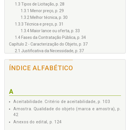
1.3 Tipos de Licitação, p. 28
1.3.1 Menor preço, p. 29
1.3.2 Melhor técnica, p. 30
1.3.3 Técnica e preço, p. 31
1.3.4 Maior lance ou oferta, p. 33
1.4 Fases da Contratação Pública, p. 34
Capítulo 2 - Caracterização do Objeto, p. 37
2.1 Justificativa da Necessidade, p. 37
2.2 Definição do Objeto, p. 38
2.3 Projeto Básico e Termo de Referência, p. 40
ÍNDICE ALFABÉTICO
2.4 Qualidade do Objeto (Marca e Amostra), p. 42
2.5 Divisão do Objeto, p. 47
2.6 Critérios de Sustentabilidade, p. 49
A
Capítulo 3 - Definição das Quantidades, p. 55
3.1 A Importância das Quantidades, p. 55
Aceitabilidade. Critério de aceitabilidade, p. 103
3.2 Bens de Consumo, p. 56
Amostra. Qualidade do objeto (marca e amostra), p.
3.3 Bens Permanentes, p. 59
42
3.4 Serviços Diversos, p. 61
Anexos do edital, p. 124
Capítulo 4 - Forma de Entrega ou Regime de Execução, p. 63