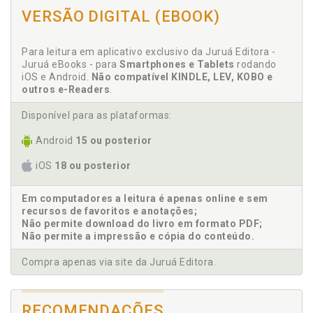
p. 96
VERSÃO DIGITAL (EBOOK)
2.7.4 Índice, p. 49
Citação. Tipos de citações, p. 95
3 NORMAS DE REFERÊNCIAS, p. 51
Citação. Tipos de citações. Breves, p. 95
3.1 Normas Gerais, p. 52
Para leitura em aplicativo exclusivo da Juruá Editora -
Citação. Tipos de citações. Longas, p. 95
3.1.1 Fontes de informação, p. 52
Juruá eBooks - para
Smartphones e Tablets
rodando
Citações, p. 85
iOS e Android.
Não compatível KINDLE, LEV, KOBO e
3.1.2 Apresentação, p. 52
outros e-Readers
.
Citações. Indicação da fonte das citações, p. 85
3.1.3 Pontuação, p. 52
Citações. Introdução, p. 85
a) Ponto, p. 52
Disponível para as plataformas:
Comunicação científica, p. 20
b) Dois-pontos, p. 53
Android
15 ou posterior
c) Vírgula, p. 54
D
d) Ponto e vírgula, p. 55
iOS
18 ou posterior
e) Hífen, p. 55
Descrição física, p. 63
f) Barra transversal, p. 55
Em computadores a leitura é apenas online e sem
Descrição física. Páginas, p. 63
g) Colchetes, p. 56
recursos de favoritos e anotações;
Descrição física. Séries e coleções, p. 64
Não permite download do livro em formato PDF;
h) Parênteses, p. 56
Não permite a impressão e cópia do conteúdo.
Descrição física. Volumes, p. 64
i) Reticências, p. 56
Dissertações, p. 15
j) Recursos tipográficos, p. 57
Compra apenas via site da Juruá Editora.
3.1.4 Autor, p. 57
E
3.1.5 Entidades coletivas (órgãos, empresas,
congressos), p. 59
RECOMENDAÇÕES
Edição, p. 61