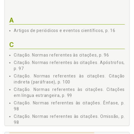
2.4.1 Capa, p. 32
2.5 Parte Interna, p. 34
2.5.1 Folha de rosto, p. 34
A
2.5.2 Folha de aprovação, p. 36
Artigos de periódicos e eventos científicos, p. 16
2.5.3 Dedicatória(s), p. 39
2.5.4 Agradecimento(s), p. 39
C
2.5.5 Resumo(s), p. 39
2.5.6 Listas (ilustrações, tabelas, abreviaturas e siglas
Citação. Normas referentes às citações, p. 96
e símbolos), p. 40
Citação. Normas referentes às citações. Apóstrofos,
2.5.7 Sumário, p. 41
p. 97
2.6 Elementos Textuais ou Corpo do Trabalho, p. 43
Citação. Normas referentes às citações. Citação
2.6.1 Introdução, p. 43
indireta (paráfrase), p. 100
2.6.2 Fundamentação teórica, p. 45
Citação. Normas referentes às citações. Citações
2.6.3 Metodologia, p. 45
em língua estrangeira, p. 99
2.6.4 Análise e discussão dos resultados, p. 47
Citação. Normas referentes às citações. Ênfase, p.
2.6.5 Conclusão ou considerações finais, p. 48
98
2.7 Elementos Pós-Textuais ou Parte Referencial, p. 48
Citação. Normas referentes às citações. Omissão, p.
2.7.1 Referências, p. 48
98
2.7.2 Apêndices, p. 49
Citação. Normas referentes às citações. Transcrição,
2.7.3 Anexos, p. 49