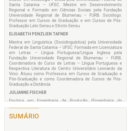
Santa Catarina – UFSC. Mestre em Desenvolvimento
Regional e Formado em Ciências Sociais pela Fundação
Universidade Regional de Blumenau – FURB. Sociólogo.
Professor em Cursos de Graduação e em Cursos de Pós-
Graduação Lato Sensu e Stricto Sensu.
ELISABETH PENZLIEN TAFNER
Mestra em Linguística (Sociolinguística) pela Universidade
Federal de Santa Catarina – UFSC. Formada em Licenciatura
em Letras – Língua Portuguesa/Língua Inglesa pela
Fundação Universidade Regional de Blumenau – FURB.
Coordenadora do Curso de Letras – Língua Portuguesa e
Respectiva Literatura do Centro Universitário Leonardo da
Vinci. Atuou como Professora em Cursos de Graduação e
Pós-Graduação e como Coordenadora de Cursos de Pós-
Graduação a Distância.
JULIANNE FISCHER
Doutora em Engenharia de Produção (Engenharia do
Conhecimento) pela Universidade Federal de Santa Catarina
– UFSC. Mestra em Educação (Ensino Superior) e Formada
SUMÁRIO
em Pedagogia pela Fundação Universidade Regional de
Blumenau – FURB. Atuou como Professora em Cursos de
Graduação em Pedagogia, de Pós-Graduação e em Mestrado