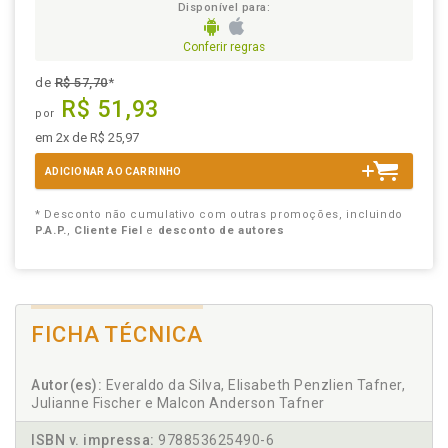
Disponível para:
Conferir regras
de
R$ 57,70
*
R$ 51,93
por
em 2x de R$ 25,97
ADICIONAR AO CARRINHO
* Desconto não cumulativo com outras promoções, incluindo
P.A.P.
,
Cliente Fiel
e
desconto de autores
FICHA TÉCNICA
Autor(es):
Everaldo da Silva, Elisabeth Penzlien Tafner,
Julianne Fischer e Malcon Anderson Tafner
ISBN v. impressa:
978853625490-6