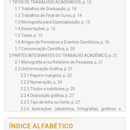
em Educação.
1 TIPOS DE TRABALHOS ACADÊMICOS, p. 13
1.1 Trabalhos de Graduação, p. 14
MALCON ANDERSON TAFNER
1.2 Trabalhos de Final de Curso, p. 14
Doutor e Mestre em Engenharia de Produção (Inteligência
1.3 Monografia para Especialização, p. 15
Aplicada) pela Universidade Federal de Santa Catarina –
UFSC. Formado em Ciências da Computação pela Fundação
1.4 Dissertações, p. 15
Universidade Regional de Blumenau – FURB. Diretor da DLB
1.5 Teses, p. 15
Educação Corporativa. Atuou como Diretor do Instituto
1.6 Artigos de Periódicos e Eventos Científicos, p. 16
Catarinense de Pós-Graduação e Reitor do Centro
Universitário Leonardo da Vinci.
1.7 Comunicação Científica, p. 20
2 PARTES INTEGRANTES DO TRABALHO ACADÊMICO, p. 21
2.1 Monografia e/ou Relatório de Pesquisa, p. 21
2.2 Uniformização Gráfica, p. 21
2.2.1 Papel e margens, p. 22
2.2.2 Numeração, p. 24
2.2.3 Títulos e subtítulos, p. 25
2.2.4 Disposição gráfica, p. 27
2.2.5 Tipo de letra ou fonte, p. 27
2.2.6 Ilustrações (desenhos, fotografias, gráficos e
outros), p. 27
2.3 A Estrutura Básica do Trabalho, p. 30
ÍNDICE ALFABÉTICO
2.4 Parte Externa, p. 32