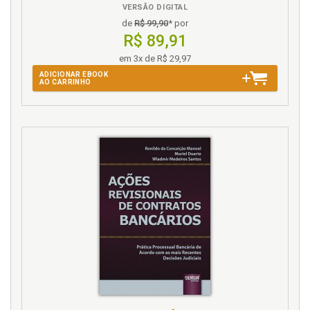
entender a constitucionalização do Direito Civil no
VERSÃO DIGITAL
Brasil, p. 60
de
R$ 99,90
* por
R$ 89,91
Direitos fundamentais. Bases teóricas sobre a
aplicação dos direitos fun-damentais no direito
em 3x de R$ 29,97
brasileiro nas relações jurídicas entre particulares, p.
ADICIONAR EBOOK
120
AO CARRINHO
Direitos fundamentais. Perspectivas civis-
constitucionais da vinculação dos particulares a
direitos fundamentais e seus contextos teóricos, p.
106
Direitos fundamentais. Princípio da dignidade da
pessoa humana como núcleo dos direitos
fundamentais e do ordenamento jurídico
holisticamente, p. 126
Direitos. Dimensões de direitos, p. 17
E
Efetivação mínima. Conceituação intrínseca e
efetivação mínima da dignidade humana, p. 34
Efetividade. Princípio da dignidade da pessoa