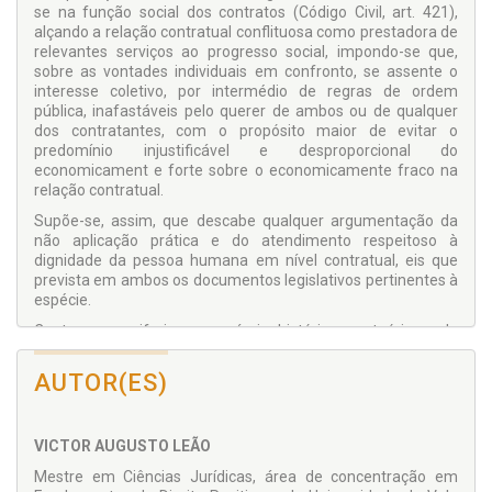
se na função social dos contratos (Código Civil, art. 421),
alçando a relação contratual conflituosa como prestadora de
relevantes serviços ao progresso social, impondo-se que,
sobre as vontades individuais em confronto, se assente o
interesse coletivo, por intermédio de regras de ordem
pública, inafastáveis pelo querer de ambos ou de qualquer
dos contratantes, com o propósito maior de evitar o
predomínio injustificável e desproporcional do
economicament e forte sobre o economicamente fraco na
relação contratual.
Supõe-se, assim, que descabe qualquer argumentação da
não aplicação prática e do atendimento respeitoso à
dignidade da pessoa humana em nível contratual, eis que
prevista em ambos os documentos legislativos pertinentes à
espécie.
Centros e periferias, em níveis históricos e teóricos, da
dignidade da pessoa humana e da função social do contrato
foram as escolhas abordadas nesta pesquisa.
AUTOR(ES)
VICTOR AUGUSTO LEÃO
Mestre em Ciências Jurídicas, área de concentração em