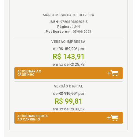
em
na
vértice constitucional para a efetividade da função
eBook
B.V.
social dos contratos privados, p. 131
MÁRIO MIRANDA DE OLIVEIRA
Princípio. Função social do contrato: princípio ou
ISBN:
978652630605-5
cláusula geral?, p. 102
Páginas:
244
Publicado em:
05/06/2023
Propriedade. Função social da propriedade, p. 72
VERSÃO IMPRESSA
R
de
R$ 159,90
* por
R$ 143,91
Referências, p. 149
em 5x de R$ 28,78
Relação jurídica entre particulares. Bases teóricas
sobre a aplicação dos direitos fundamentais no
ADICIONAR AO
CARRINHO
direito brasileiro nas relações jurídicas entre par-
ticulares, p. 120
VERSÃO DIGITAL
de
R$ 110,90
* por
S
R$ 99,81
em 3x de R$ 33,27
Socioconstitucional. Função socioconstitucional do
contrato privado, p. 59
ADICIONAR EBOOK
AO CARRINHO
Socioconstitucional. Função socioconstitucional do
contrato privado, p. 85