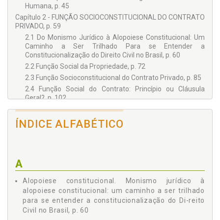
Humana, p. 45
Capítulo 2 - FUNÇÃO SOCIOCONSTITUCIONAL DO CONTRATO
PRIVADO, p. 59
2.1 Do Monismo Jurídico à Alopoiese Constitucional: Um
Caminho a Ser Trilhado Para se Entender a
Constitucionalização do Direito Civil no Brasil, p. 60
2.2 Função Social da Propriedade, p. 72
2.3 Função Socioconstitucional do Contrato Privado, p. 85
2.4 Função Social do Contrato: Princípio ou Cláusula
Geral?, p. 102
Capítulo 3 - O PRINCÍPIO DA DIGNIDADE DA PESSOA
HUMANA COMO VÉRTICE CONSTITUCIONAL PARA A
ÍNDICE ALFABÉTICO
EFETIVIDADE DA FUNÇÃO SOCIAL DOS CONTRATOS
PRIVADOS, p. 105
3.1 Perspectivas Civis-Constitucionais da Vinculação dos
Particulares a Direitos Fundamentais e Seus Contextos
A
Teóricos, p. 106
3.2 Bases Teóricas Sobre a Aplicação dos Direitos
Alopoiese constitucional. Monismo jurídico à
Fundamentais no Direito Brasileiro nas Relações Jurídicas
alopoiese constitucional: um caminho a ser trilhado
Entre Particulares, p. 120
para se entender a constitucionalização do Di-reito
3.3 O Princípio da Dignidade da Pessoa Humana Como
Civil no Brasil, p. 60
Núcleo dos Direitos Fundamentais e do Ordenamento