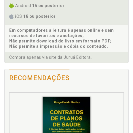
da pessoa humana, p. 17
Android
15 ou posterior
Contrato privado. Função socioconstitucional do
contrato privado, p. 85
iOS
18 ou posterior
Contrato privado. Função socioconstitucional do
contrato privado, p. 59
Em computadores a leitura é apenas online e sem
Contrato privado. Princípio da dignidade da pessoa
recursos de favoritos e anotações;
humana como vértice constitucional para a
Não permite download do livro em formato PDF;
Não permite a impressão e cópia do conteúdo.
efetividade da função social dos contratos privados,
p. 131
Compra apenas via site da Juruá Editora.
Contrato. Bases teóricas sobre a aplicação dos
direitos fundamentais no direito brasileiro nas
relações jurídicas entre particulares, p. 120
RECOMENDAÇÕES
Contrato. Função social do contrato: princípio ou
cláusula geral?, p. 102
D
Dignidade da pessoa humana. Conceituação
intrínseca e efetivação mí-nima da dignidade
humana, p. 34
Dignidade da pessoa humana. Perspectivas