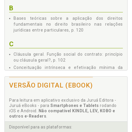
Jurídico Holisticamente, p. 126
B
3.4 O Princípio da Dignidade da Pessoa Humana Como
Vértice Constitucional Para a Efetividade da Função Social
Bases teóricas sobre a aplicação dos direitos
dos Contratos Privados, p. 131
fundamentais no direito brasileiro nas relações
CONSIDERAÇÕES FINAIS, p. 145
jurídicas entre particulares, p. 120
REFERÊNCIAS, p. 149
C
Cláusula geral. Função social do contrato: princípio
ou cláusula geral?, p. 102
Conceituação intrínseca e efetivação mínima da
dignidade humana, p. 34
Considerações finais, p. 145
VERSÃO DIGITAL (EBOOK)
Constitucional. Monismo jurídico à alopoiese
constitucional: um caminho a ser trilhado para se
entender a constitucionalização do Direito Civil no
Para leitura em aplicativo exclusivo da Juruá Editora -
Juruá eBooks - para
Smartphones e Tablets
rodando
Brasil, p. 60
iOS e Android.
Não compatível KINDLE, LEV, KOBO e
Constitucional. Princípio constitucional da dignidade
outros e-Readers
.
da pessoa humana, p. 45
Constitucional. Princípio constitucional da dignidade
Disponível para as plataformas: