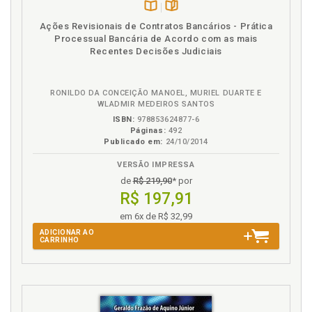
humana como vértice cons-titucional para a
Disponível
páginas
efetividade da função social dos contratos privados,
Ações Revisionais de Contratos Bancários - Prática
na
p. 105
Processual Bancária de Acordo com as mais
B.V.
Recentes Decisões Judiciais
Efetividade. Princípio da dignidade da pessoa
humana como vértice cons-titucional para a
efetividade da função social dos contratos privados,
RONILDO DA CONCEIÇÃO MANOEL, MURIEL DUARTE E
p. 131
WLADMIR MEDEIROS SANTOS
ISBN:
978853624877-6
F
Páginas:
492
Publicado em:
24/10/2014
Filosofia. Perspectivas filosóficas de Imannuel Kant
sobre a dignidade humana, p. 27
VERSÃO IMPRESSA
de
R$ 219,90
* por
Função social da propriedade, p. 72
R$ 197,91
Função social do contrato: princípio ou cláusula
geral?, p. 102
em 6x de R$ 32,99
Função social. Princípio da dignidade da pessoa
ADICIONAR AO
CARRINHO
humana como vértice constitucional para a
efetividade da função social dos contratos privados,
p. 131
Função socioconstitucional do contrato privado, p.
85