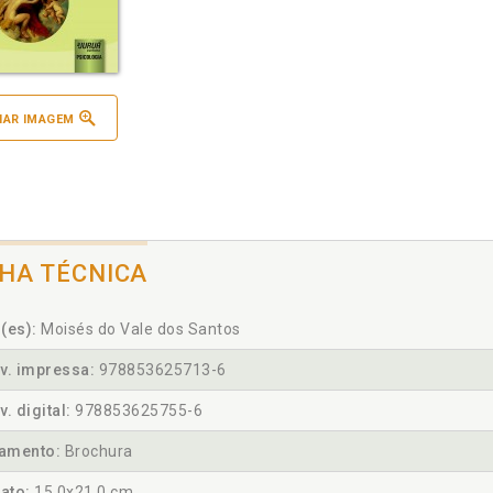
IAR IMAGEM
CHA TÉCNICA
(es):
Moisés do Vale dos Santos
v. impressa:
978853625713-6
v. digital:
978853625755-6
amento:
Brochura
ato:
15,0x21,0 cm