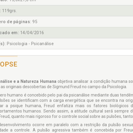
:
119grs.
ro de páginas:
95
icado em:
14/04/2016
s):
Psicologia - Psicanálise
NOPSE
nálise e a Natureza Humana
objetiva analisar a condição humana sob
 as originais descobertas de Sigmund Freud no campo da Psicologia.
ero humano é concebido pelo pai da psicanálise mediante duas tendênc
lsões se identificam com a carga energética que se encontra na orig
ar a psique humana, Freud enfatiza mais os fatores biológicos 
rtamentos humanos. Sendo assim, a atitude cultural será sempre de
Freud, quanto mais rigoroso for o controle social sobre as pulsões, tant
desenvolvimento ocorre em paralelo com a restrição da pulsão sexual
dade a controle. A pulsão agressiva também é concebida por Freu