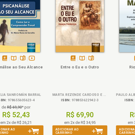
ém
olheie
Também
Também
Folheie
disponível
Disponível
páginas
vídeo
disponível
Disponível
páginas
nálise ao Seu Alcance
Entre o Eu e o Outro
Ri
em
na
da
em
na
eBook
B.V.
obra
eBook
B.V.
ÉLIA SANROMÁN BARRAL
MARTA REZENDE CARDOSO E CLAUDIA AMORIM GARCIA
SBN:
978655605623-4
ISBN:
978853622942-3
ISBN:
de
R$ 69,90
* por
R$ 52,43
R$ 69,90
R
em 2x de R$ 26,21
em 2x de R$ 34,95
em 
IONAR AO
ADICIONAR AO
ADICIONA
RINHO
CARRINHO
CARRINH