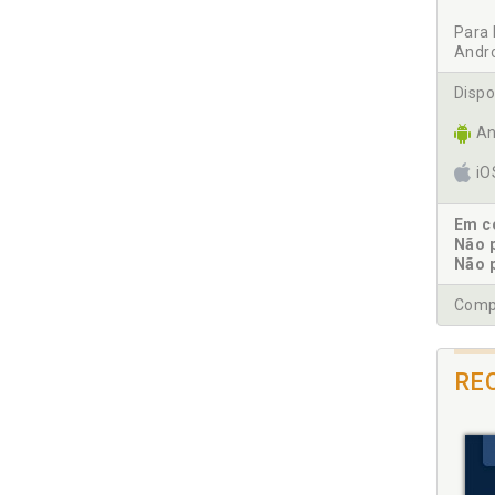
Para 
Andr
Dispo
An
i
Em co
Não 
Não 
Compr
RE