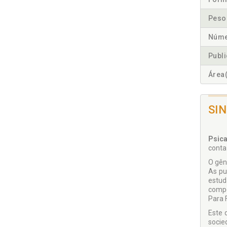
Peso
Núme
Publ
Área(
SI
Psica
conta
O gên
As pu
estud
compo
Para 
Este 
socie