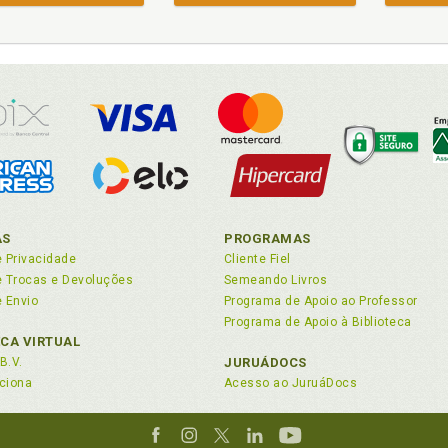
AS
PROGRAMAS
e Privacidade
Cliente Fiel
de Trocas e Devoluções
Semeando Livros
e Envio
Programa de Apoio ao Professor
Programa de Apoio à Biblioteca
ECA VIRTUAL
B.V.
JURUÁDOCS
ciona
Acesso ao JuruáDocs