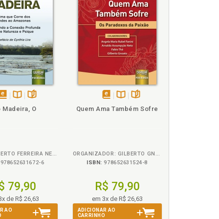
disponível
Disponível
páginas
disponível
Disponível
páginas
o Madeira, O
Quem Ama Também Sofre
em
na
em
na
eBook
B.V.
eBook
B.V.
PAULO ALBERTO FERREIRA NETO
ORGANIZADOR: GILBERTO GNOATO
978652631672-6
ISBN:
978652631524-8
$ 79,90
R$ 79,90
3x de R$ 26,63
em 3x de R$ 26,63
R AO
ADICIONAR AO
O
CARRINHO