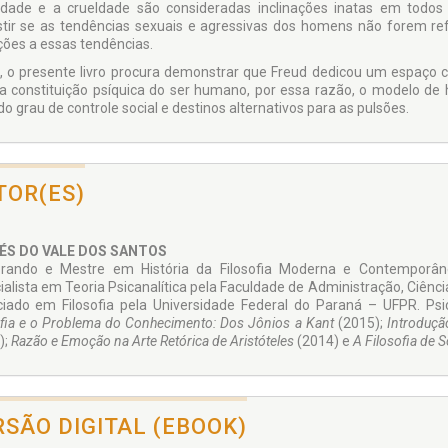
lidade e a crueldade são consideradas inclinações inatas em todo
stir se as tendências sexuais e agressivas dos homens não forem ref
ições a essas tendências.
, o presente livro procura demonstrar que Freud dedicou um espaço c
a constituição psíquica do ser humano, por essa razão, o modelo de
o grau de controle social e destinos alternativos para as pulsões.
TOR(ES)
ÉS DO VALE DOS SANTOS
rando e Mestre em História da Filosofia Moderna e Contemporân
ialista em Teoria Psicanalítica pela Faculdade de Administração, Ciênc
ciado em Filosofia pela Universidade Federal do Paraná – UFPR. Psica
ofia e o Problema do Conhecimento: Dos Jônios a Kant
(2015);
Introdução
);
Razão e Emoção na Arte Retórica de Aristóteles
(2014) e
A Filosofia de 
RSÃO DIGITAL (EBOOK)