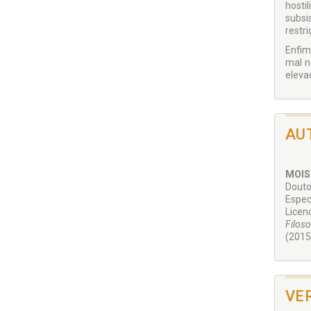
hosti
subsi
restr
Enfim
mal n
elevad
AU
MOIS
Douto
Espec
Licen
Filos
(2015
VE