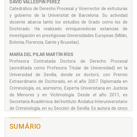
DAVID VALLESPÍN PÉREZ
Catedrático de Derecho Procesal y Vicerrector de estruturas
y gobierno de la Universitat de Barcelona. Su actividad
docente abarca tanto los estudios de Grado como los de
Doctorado. Ha realizado enriquecedoras estancias de
investigación en prestigiosas Universidades Europeas (Milán,
Bolonia, Florencia, Gante y Bruselas).
MARÍA DEL PILAR MARTÍN RÍOS
Profesora Contratada Doctora de Derecho Procesal
(acreditada como Profesora Titular de Universidad) en la
Universidad de Sevilla, donde se doctoró, con Premio
Extraordinario de Doctorado, en el año 2007. Diplomada en
Criminología, es, asimismo, Experta Universitaria en Justicia
de Menores y en Victimología. Desde el año 2011, es
Secretaria Académica del Instituto Andaluz Interuniversitario
de Criminología, en su Sección de Sevilla. Es autora de cinco
monografías, de numerosos capítulos de libro y de más de
una veintena de artículos publicados en revistas europeas y
SUMÁRIO
latinoamericanas. Ha desarrollado parte de su investigación
en reputados centros e institutos europeos, entre los que