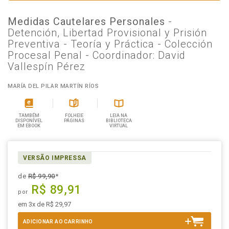
Medidas Cautelares Personales
-
Detención, Libertad Provisional y Prisión
Preventiva - Teoría y Práctica - Colección
Procesal Penal - Coordinador: David
Vallespín Pérez
MARÍA DEL PILAR MARTÍN RÍOS
TAMBÉM
FOLHEIE
LEIA NA
DISPONÍVEL
PÁGINAS
BIBLIOTECA
EM EBOOK
VIRTUAL
VERSÃO IMPRESSA
de
R$ 99,90
*
R$ 89,91
por
em 3x de R$ 29,97
ADICIONAR AO CARRINHO