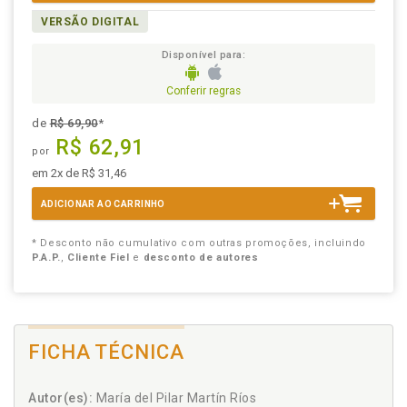
VERSÃO DIGITAL
Disponível para:
Conferir regras
de
R$ 69,90
*
R$ 62,91
por
em 2x de R$ 31,46
ADICIONAR AO CARRINHO
* Desconto não cumulativo com outras promoções, incluindo
P.A.P.
,
Cliente Fiel
e
desconto de autores
FICHA TÉCNICA
Autor(es):
María del Pilar Martín Ríos