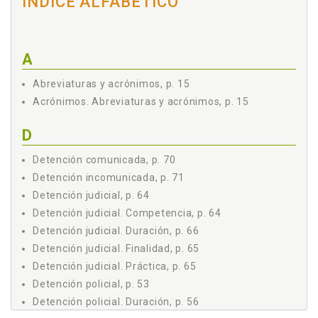
ÍNDICE ALFABÉTICO
A) Respeto a principios fundamentales y concurrencia
de los presupuestos exigibles, p. 39
B) Legitimación para su práctica, p. 42
A
C) Exigencias formales, p. 42
D) Requisitos temporales: regla general y excepciones,
Abreviaturas y acrónimos, p. 15
p. 44
Acrónimos. Abreviaturas y acrónimos, p. 15
E) Respeto a los derechos del detenido, p. 45
5 Modalidades de detención, p. 50
D
A) Según quién la practique, p. 50
a) Detención por particulares, p. 50
Detención comunicada, p. 70
Legitimación, p. 50
Detención incomunicada, p. 71
Práctica, p. 51
Detención judicial, p. 64
Finalidad, p. 51
Detención judicial. Competencia, p. 64
Duración, p. 52
Detención judicial. Duración, p. 66
b) Detención policial, p. 53
Detención judicial. Finalidad, p. 65
Legitimación, p. 53
Detención judicial. Práctica, p. 65
Práctica, p. 53
Detención policial, p. 53
Finalidad, p. 56
Duración, p. 56
Detención policial. Duración, p. 56
Perfiles diferenciales respecto de la "retención"