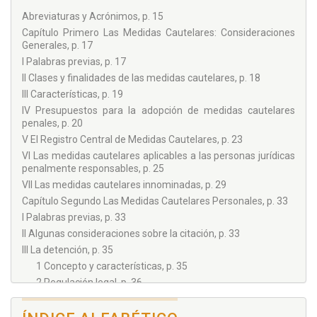
destaca el Istituto di Diritto Penale e Processuale Penale de
Abreviaturas y Acrónimos, p. 15
Milán, el CIRSFID de Bolonia, las Facultades de Derecho de
Capítulo Primero Las Medidas Cautelares: Consideraciones
Coimbra y Florencia y el Max Planck Institut für ausländisches
Generales, p. 17
und internationales Strafrecht de Freiburg i. Breisgau. Su
I Palabras previas, p. 17
actividad investigadora se ha centrado, especialmente, en
II Clases y finalidades de las medidas cautelares, p. 18
cuestiones relativas al Derecho Procesal Penal.
III Características, p. 19
IV Presupuestos para la adopción de medidas cautelares
penales, p. 20
V El Registro Central de Medidas Cautelares, p. 23
VI Las medidas cautelares aplicables a las personas jurídicas
penalmente responsables, p. 25
VII Las medidas cautelares innominadas, p. 29
Capítulo Segundo Las Medidas Cautelares Personales, p. 33
I Palabras previas, p. 33
II Algunas consideraciones sobre la citación, p. 33
III La detención, p. 35
1 Concepto y características, p. 35
2 Regulación legal, p. 36
3 Finalidades perseguidas con su práctica, p. 38
4 Requisitos para su práctica, p. 39