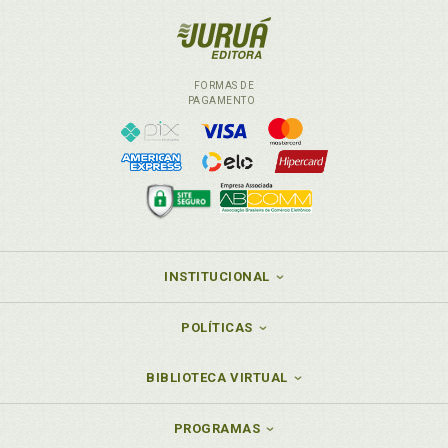
Usucapião e suas principais características, p. 149
Usucapião superficiária em imóveis públicos, p. 171
Usucapião superficiária. Requisitos e modalidades
no reconhecimento da usucapião superficiária em
FORMAS DE
bens públicos, p. 185
PAGAMENTO
Usucapião superificária. Aspectos consequentes da
usucapião superficiá-ria em bens públicos. O regime
superficiário aplicável, p. 189
Usucapião. Aspectos jurídico-normativos da
usucapião em geral, p. 152
INSTITUCIONAL
POLÍTICAS
BIBLIOTECA VIRTUAL
PROGRAMAS