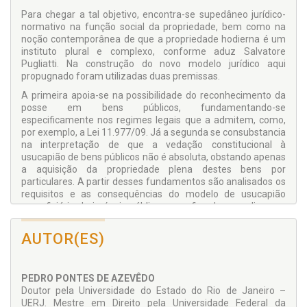
Para chegar a tal objetivo, encontra-se supedâneo jurídico-
nor­mativo na função social da propriedade, bem como na
noção contemporânea de que a propriedade hodierna é um
instituto plural e complexo, conforme aduz Salvatore
Pugliatti. Na constru­ção do novo modelo jurídico aqui
propugnado foram utilizadas duas premissas.
A primeira apoia-se na possibilidade do reconhecimento da
pos­se em bens públicos, fundamentando-se
especificamente nos re­gimes legais que a admitem, como,
por exemplo, a Lei 11.977/09. Já a segunda se consubstancia
na interpretação de que a vedação constitucional à
usucapião de bens públicos não é absoluta, obs­tando apenas
a aquisição da propriedade plena destes bens por
particulares. A partir desses fundamentos são analisados os
requi­sitos e as consequências do modelo de usucapião
superficiária de imóveis públicos para fins de moradia, com
ênfase particular no animus da posse.
AUTOR(ES)
Ao final, conclui-se que essa modalidade aquisitiva da
proprie­dade superficiária pode ser um importante
instrumento para a regularização fundiária em áreas de
exclusão social, conferindo segurança jurídica aos
PEDRO PONTES DE AZEVÊDO
moradores.
Doutor pela Universidade do Estado do Rio de Janeiro –
UERJ. Mestre em Direito pela Universidade Federal da