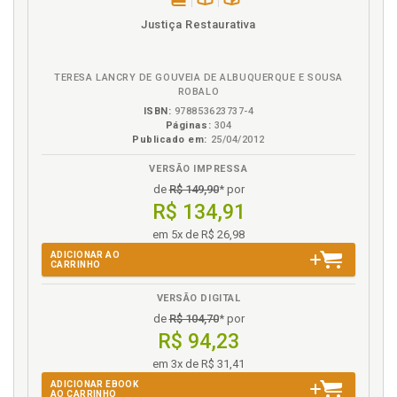
função" no direito civil-constitucional, p. 33
disponível
Disponível
páginas
Justiça Restaurativa
Função social da posse e direito à moradia, p. 54
em
na
Função social da propriedade no contexto do direito
eBook
B.V.
à moradia, p. 23
TERESA LANCRY DE GOUVEIA DE ALBUQUERQUE E SOUSA
Função social. Propriedade e função social no
ROBALO
ordenamento jurídico bra-sileiro, p. 42
ISBN:
978853623737-4
Páginas:
304
Função social. Propriedade pós-moderna e a
Publicado em:
25/04/2012
conformação pela função social, p. 37
VERSÃO IMPRESSA
Função social. Propriedade pública e a
obrigatoriedade de cumprimento da função social, p.
de
R$ 149,90
* por
50
R$ 134,91
Função. "Propriedade-fim" liberal à "propriedade-
em 5x de R$ 26,98
função" no direito civil-constitucional, p. 33
ADICIONAR AO
CARRINHO
I
VERSÃO DIGITAL
Introdução, p. 17
de
R$ 104,70
* por
R$ 94,23
L
em 3x de R$ 31,41
ADICIONAR EBOOK
Liberalismo. "Propriedade-fim" liberal à
AO CARRINHO