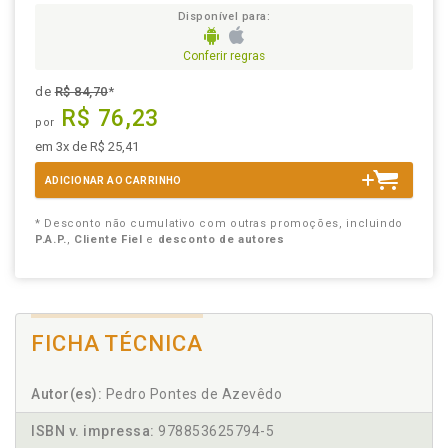
Disponível para:
Conferir regras
de
R$ 84,70
*
R$ 76,23
por
em 3x de R$ 25,41
ADICIONAR AO CARRINHO
* Desconto não cumulativo com outras promoções, incluindo
P.A.P.
,
Cliente Fiel
e
desconto de autores
FICHA TÉCNICA
Autor(es):
Pedro Pontes de Azevêdo
ISBN v. impressa:
978853625794-5