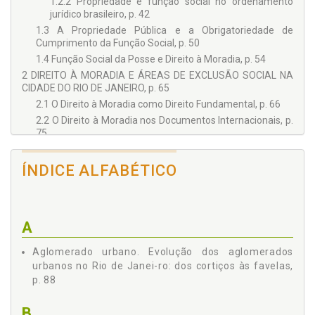
1.2.2 Propriedade e função social no ordenamento
jurídico brasileiro, p. 42
1.3 A Propriedade Pública e a Obrigatoriedade de
Cumprimento da Função Social, p. 50
1.4 Função Social da Posse e Direito à Moradia, p. 54
2 DIREITO À MORADIA E ÁREAS DE EXCLUSÃO SOCIAL NA
CIDADE DO RIO DE JANEIRO, p. 65
2.1 O Direito à Moradia como Direito Fundamental, p. 66
2.2 O Direito à Moradia nos Documentos Internacionais, p.
75
2.3 Direito à Moradia nas Áreas de Exclusão Social na
Cidade do Rio de Janeiro, p. 85
ÍNDICE ALFABÉTICO
2.3.1 A evolução dos aglomerados urbanos no Rio de
Janeiro: dos cortiços às favelas, p. 88
3 O DIREITO REAL DE SUPERFÍCIE, p. 113
3.1 Escorço Histórico do Instituto, p. 114
A
3.1.1 O direito de superfície na experiência jurídico-
Aglomerado urbano. Evolução dos aglomerados
normativa estrangeira, p. 114
urbanos no Rio de Janei-ro: dos cortiços às favelas,
3.1.2 A reintrodução do direito de superfície no
p. 88
sistema jurídico brasileiro, p. 119
3.2 Caracteres Gerais do Direito de Superfície, p. 120
B
3.2.1 Regulamentação legal: Código Civil de 2002 e