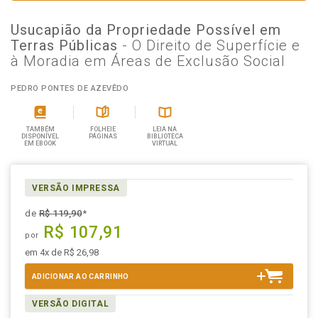
Usucapião da Propriedade Possível em
Terras Públicas
- O Direito de Superfície e
à Moradia em Áreas de Exclusão Social
PEDRO PONTES DE AZEVÊDO
TAMBÉM
FOLHEIE
LEIA NA
DISPONÍVEL
PÁGINAS
BIBLIOTECA
EM EBOOK
VIRTUAL
VERSÃO IMPRESSA
de
R$ 119,90
*
R$ 107,91
por
em 4x de R$ 26,98
ADICIONAR AO CARRINHO
VERSÃO DIGITAL