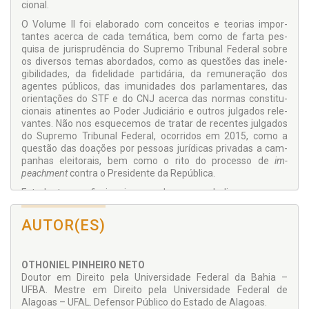
cional.
O Volume II foi elaborado com conceitos e teorias impor­
tantes acerca de cada temática, bem como de farta pes­
quisa de jurisprudência do Supremo Tribunal Federal sobre
os diversos temas abordados, como as questões das inele-
gibilidades, da fidelidade partidária, da remuneração dos
agentes públicos, das imunidades dos parlamentares, das
orientações do STF e do CNJ acerca das normas constitu­
cionais atinentes ao Poder Judiciário e outros julgados rele-
vantes. Não nos esquecemos de tratar de recentes julgados
do Supremo Tribunal Federal, ocorridos em 2015, como a
questão das doações por pessoas jurídicas privadas a cam­
panhas eleitorais, bem como o rito do processo de
im­
peachment
contra o Presidente da República.
Estudantes, profissionais e aqueles que se dedicam aos con­
cursos públicos podem encontrar na obra uma linguagem
clara e objetiva para o entendimento das temáticas debati­
AUTOR(ES)
das, não dispensando uma a profundidade necessária em
temas mais relevantes do direito constitucional.
OTHONIEL PINHEIRO NETO
Doutor em Direito pela Univer­sidade Federal da Bahia –
UFBA. Mestre em Direito pela Universi­dade Federal de
Alagoas – UFAL. Defensor Público do Estado de Alagoas.