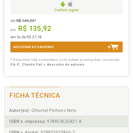
Conferir regras
de
R$ 169,90
*
R$ 135,92
por
em 5x de R$ 27,18
ADICIONAR AO CARRINHO
* Desconto não cumulativo com outras promoções, incluindo
P.A.P.
,
Cliente Fiel
e
desconto de autores
FICHA TÉCNICA
Autor(es):
Othoniel Pinheiro Neto
ISBN v. impressa:
978853625821-8
ISBN v. digital:
978853625860-7