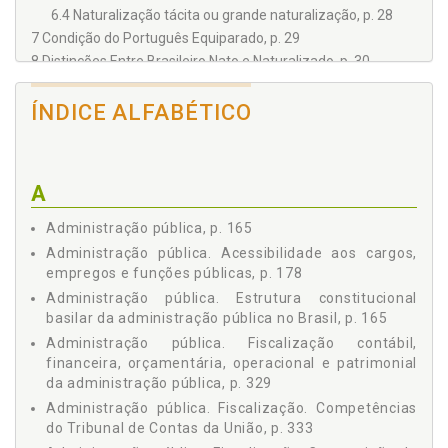
6.4 Naturalização tácita ou grande naturalização, p. 28
7 Condição do Português Equiparado, p. 29
8 Distinções Entre Brasileiro Nato e Naturalizado, p. 30
9 Perda da Nacionalidade Brasileira, p. 30
9.1 Ação de cancelamento de naturalização, p. 31
ÍNDICE ALFABÉTICO
9.2 Naturalização voluntária, p. 32
10 Regime Jurídico do Estrangeiro, p. 32
11 Exclusão do Estrangeiro do Território Nacional, p. 32
A
11.1 Deportação, p. 33
11.2 Expulsão, p. 33
Administração pública, p. 165
11.3 Extradição, p. 34
Administração pública. Acessibilidade aos cargos,
11.3.1 Procedimento da extradição, p. 37
empregos e funções públicas, p. 178
11.3.2 Prisão preventiva por extradição, p. 40
Administração pública. Estrutura constitucional
11.3.3 Conversão da prisão perpétua e pena de morte,
basilar da administração pública no Brasil, p. 165
p. 41
Administração pública. Fiscalização contábil,
12 Asilo Político e Diplomático, p. 42
financeira, orçamentária, operacional e patrimonial
13 Refugiado, p. 42
da administração pública, p. 329
Capítulo II - DIREITOS POLÍTICOS, p. 45
Administração pública. Fiscalização. Competências
1 Conceito, p. 45
do Tribunal de Contas da União, p. 333
2 Direitos Políticos Fundamentais, p. 46