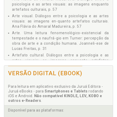
psicologia e as artes visuais: as imagens enquanto
artefatos culturais, p. 57
Arte visual. Diálogos entre a psicologia e as artes
visuais: as imagens en-quanto artefatos culturais.
Ana Flávia do Amaral Madureira, p. 57
Arte. Uma leitura fenomenológico-existencial da
tempestade e o naufrá-gio em Turner: percepção da
obra de arte e a condição humana. Joanneli-ese de
Lucas Freitas, p. 31
Artefato cultural. Diálogos entre a psicologia e as
artes visuais: as imagens enquanto artefatos
culturais. Ana Flávia do Amaral Madureira, p. 57
VERSÃO DIGITAL (EBOOK)
Autor. Sobre os autores, p. 115
C
Para leitura em aplicativo exclusivo da Juruá Editora -
Juruá eBooks - para
Smartphones e Tablets
rodando
Camila Oliveira Vieira. Sensação e percepção:
iOS e Android.
Não compatível KINDLE, LEV, KOBO e
fundamentos históricos e conceituais. Felipe de
outros e-Readers
.
Baére/Eileen Pfeiffer Flores/Camila Oliveira Vieira/
Isadora Cristine Dourado Araújo, p. 13
Disponível para as plataformas:
Conceito. Sensação e percepção: fundamentos