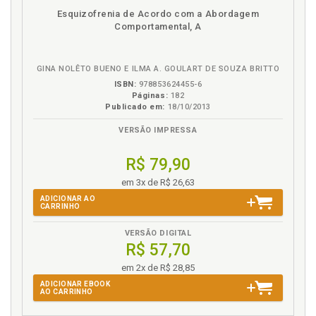
Imagem. Diálogos entre a psicologia e as artes
disponível
Disponível
páginas
Esquizofrenia de Acordo com a Abordagem
visuais: as imagens en-quanto artefatos culturais.
em
na
Comportamental, A
Ana Flávia do Amaral Madureira, p. 57
eBook
B.V.
Isadora Cristine Dourado Araújo. Sensação e
percepção: fundamentos históricos e conceituais.
GINA NOLÊTO BUENO E ILMA A. GOULART DE SOUZA BRITTO
Felipe de Baére/Eileen Pfeiffer Flores/Camila Oli-
ISBN:
978853624455-6
veira Vieira/Isadora Cristine Dourado Araújo, p. 13
Páginas:
182
Publicado em:
18/10/2013
J
VERSÃO IMPRESSA
Joanneliese de Lucas Freitas. Uma leitura
fenomenológico-existencial da tempestade e o
R$ 79,90
naufrágio em Turner: percepção da obra de arte e a
em 3x de R$ 26,63
con-dição humana, p. 31
ADICIONAR AO
CARRINHO
M
VERSÃO DIGITAL
R$ 57,70
Mariana Cardoso Puchivailo. Música e cuidado em
saúde mental: feno-menologia de um grupo de
em 2x de R$ 28,85
musicoterapia. Mariana Cardoso Puchivailo/ Adriano
ADICIONAR EBOOK
Furtado Holanda, p. 83
AO CARRINHO
Música e cuidado em saúde mental: fenomenologia