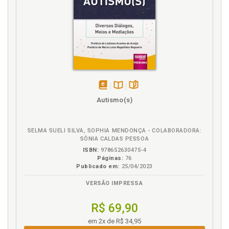
Joanneliese de Lucas Freitas, p. 31
U
Uma leitura fenomenológico-existencial da
tempestade e o naufrágio em Turner: percepção da
obra de arte e a condição humana. Joanneliese de
Lucas Freitas, p. 31
disponível
Disponível
páginas
Autismo(s)
V
em
na
eBook
B.V.
Valeska Zanello. Escrita feminina, entre o
SELMA SUELI SILVA, SOPHIA MENDONÇA - COLABORADORA:
bordejamento da falta e o desamparo: contribuições
SÔNIA CALDAS PESSOA
a partir de uma leitura gendrada da psicanálise, p.
ISBN:
978652630475-4
41
Páginas:
76
Publicado em:
25/04/2023
VERSÃO IMPRESSA
R$ 69,90
em 2x de R$ 34,95