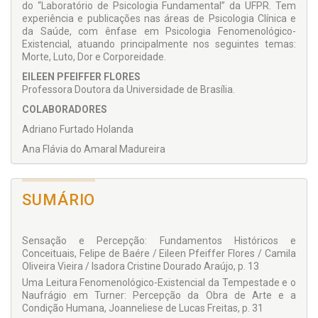
do “Laboratório de Psicologia Fundamental” da UFPR. Tem
experiência e publicações nas áreas de Psicologia Clínica e
da Saúde, com ênfase em Psicologia Fenomenológico-
Existencial, atuando principalmente nos seguintes temas:
Morte, Luto, Dor e Corporeidade.
EILEEN PFEIFFER FLORES
Professora Doutora da Universidade de Brasília.
COLABORADORES
Adriano Furtado Holanda
Ana Flávia do Amaral Madureira
Camila Oliveira Vieira
Eileen Pfeiffer Flores
SUMÁRIO
Felipe de Baére
Isadora Cristine Dourado Araújo
Sensação e Percepção: Fundamentos Históricos e
Joanneliese de Lucas Freitas
Conceituais, Felipe de Baére / Eileen Pfeiffer Flores / Camila
Oliveira Vieira / Isadora Cristine Dourado Araújo, p. 13
Mariana Cardoso Puchivailo
Uma Leitura Fenomenológico-Existencial da Tempestade e o
Valeska Zanello
Naufrágio em Turner: Percepção da Obra de Arte e a
Condição Humana, Joanneliese de Lucas Freitas, p. 31