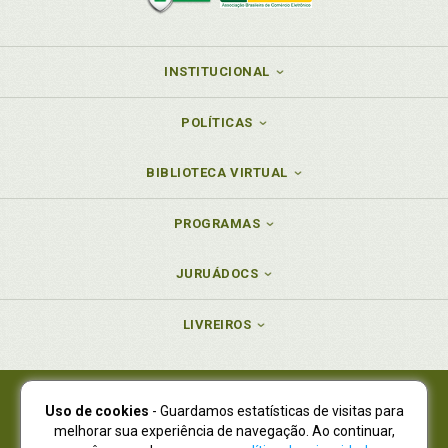
INSTITUCIONAL
POLÍTICAS
BIBLIOTECA VIRTUAL
PROGRAMAS
JURUÁDOCS
LIVREIROS
Uso de cookies
- Guardamos estatísticas de visitas para
Juruá Editora Ltda., CNPJ 77.535.508/0001-19
melhorar sua experiência de navegação. Ao continuar,
Juruá Informática Ltda., CNPJ 01.701.561/0001-80