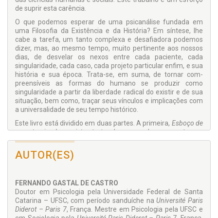
de suprir esta carência.
O que podemos esperar de uma psicanálise fundada em
uma Filoso­fia da Existência e da História? Em síntese, lhe
cabe a tarefa, um tanto complexa e desafiadora podemos
dizer, mas, ao mesmo tem­po, muito pertinente aos nossos
dias, de desvelar os nexos entre cada paciente, cada
singularidade, cada caso, cada projeto particular enfim, e sua
história e sua época. Trata-se, em suma, de tornar com­
preensíveis as formas do humano se produzir como
singularidade a partir da liberdade radical do existir e de sua
situação, bem como, traçar seus vínculos e implicações com
a universalidade de seu tempo histórico.
Este livro está dividido em duas partes. A primeira,
Esboço de
uma teoria do projeto
, trata de apreender os contornos
teóricos daquilo que se faz a base da psicanálise existencial,
qual seja, a noção de
projeto de ser.
A se­gunda parte,
Estudos
AUTOR(ES)
Clínicos em torno da noção de projeto de ser
, busca dar
concretude à noção de projeto esboçada, mostrar as
possibilidades de compreender fenômenos psíquicos
FERNANDO GASTAL DE CASTRO
específicos como o pânico, a psicose e a ansiedade.
Doutor em Psicologia pela Universida­de Federal de Santa
Intentamos, além do mais,
desnaturalizar
estes problemas,
Catarina – UFSC, com período sanduíche na
Université Paris
desbiologizar
suas compreensões, mostrar a raiz
Diderot – Paris 7
, França. Mes­tre em Psicologia pela UFSC e
antropológica destes males e, por fim, indicar o que eles nos