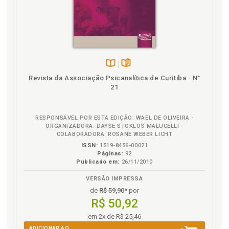
H
Homem. Síntese homem-mundo unifica-se em
função do futuro, p. 53
I
Infância e situação familiar: impasse na escolha
Disponível
páginas
Revista da Associação Psicanalítica de Curitiba - N°
original, p. 204
na
21
B.V.
Introdução: ser para a realidade humana é ser
projeto, p. 13
Inversão da psicanálise freudiana, p. 106
RESPONSÁVEL POR ESTA EDIÇÃO: WAEL DE OLIVEIRA -
ORGANIZADORA: DAYSE STOKLOS MALUCELLI -
Ira. Crises de ansiedade e ataques de ira: o dever
COLABORADORA: ROSANE WEBER LICHT
como projeto funda-mental (o Caso de Bárbara), p.
ISSN:
1519-8456-00021
225
Páginas:
92
Publicado em:
26/11/2010
Ira. Crises de ansiedade e ira à certeza de ser
incapaz: a análise regressiva, p. 226
VERSÃO IMPRESSA
Ira. Entre crises de ansiedade e ataques de ira, p.
de
R$ 59,90
* por
225
R$ 50,92
em 2x de R$ 25,46
L
ADICIONAR AO