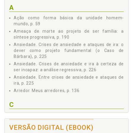
Meu lugar, p. 121
A
Meu passado, p. 128
Meus arredores, p. 136
Ação como forma básica da unidade homem-
Meu próximo, p. 143
mundo, p. 59
Minha morte, p. 164
Ameaça de morte ao projeto de ser família: a
Projeto de ser e situação: uma síntese, p. 169
síntese progressiva, p. 190
PARTE II - Estudos Clínicos em Torno do Conceito de Projeto
Ansiedade. Crises de ansiedade e ataques de ira: o
de Ser, p. 177
dever como projeto fundamental (o Caso de
Capítulo 5 Crises de Pânico e Projeto de Ser: o Caso de
Bárbara), p. 225
Isaura, p. 179
Ansiedade. Crises de ansiedade e ira à certeza de
O problema, p. 179
ser incapaz: a análise regressiva, p. 226
Gênese e desenvolvimento das crises de pânico: a análise
Ansiedade. Entre crises de ansiedade e ataques de
regressiva, p. 181
ira, p. 225
Da ameaça de morte ao projeto de ser família: a síntese
Arredor. Meus arredores, p. 136
progressiva, p. 190
O que [a psicanálise de] Isaura nos ensina?, p. 198
C
Capítulo 6 Entre Deus e o Diabo: Psicose e Suicídio em uma
Jovem de 23 Anos, p. 201
Capacidade. Crises de ansiedade e ira à certeza de
A trajetória de um desespero: breve histórico de Laura, p. 201
ser incapaz: a análise regressiva, p. 226
Infância e situação familiar: impasse na escolha original, p.
VERSÃO DIGITAL (EBOOK)
Caso Bárbara. Bárbara e a luta contra a situação da
204