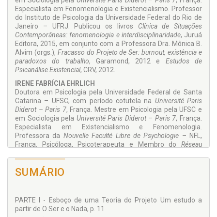
em Sociologia pela
Université Paris Diderot – Paris 7
, França.
dizem do sujeito e da sociedade em que vivemos.
Especialista em Fe­nomenologia e Existencialismo. Pro­fessor
do Instituto de Psicologia da Universidade Federal do Rio de
Janei­ro – UFRJ. Publicou os livros
Clínica de Situações
Contemporâneas: feno­menologia e interdisciplinaridade
, Ju­ruá
Editora, 2015, em conjunto com a Professora Dra. Mônica B.
Alvim (orgs.),
Fracasso do Projeto de Ser: burnout, existência e
paradoxos do trabalho
, Garamond, 2012 e
Estudos de
Psicanálise Existencial
, CRV, 2012.
IRENE FABRÍCIA EHRLICH
Doutora em Psicologia pela Univer­sidade Federal de Santa
Catarina – UFSC, com período cotutela na
Université Paris
Diderot – Paris 7
, França. Mestre em Psicologia pela UFSC e
em Sociologia pela
Univer­sité Paris Diderot – Paris 7
, França.
Especialista em Existencialismo e Fe­nomenologia.
Professora da
Nouvelle Faculté Libre de Psychologie
– NFL,
França. Psicóloga, Psicoterapeuta e Membro do
Réseau
Internationel de Sociologie Clinique
– RISC. Colaborou com o
livro
Estudos de Psicanálise Existencial
, CRV, 2012.
SUMÁRIO
PARTE I - Esboço de uma Teoria do Projeto Um estudo a
partir de O Ser e o Nada, p. 11