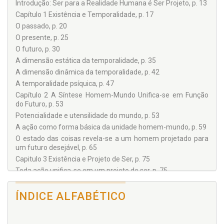
Introdução: Ser para a Realidade Humana é Ser Projeto, p. 13
Capítulo 1 Existência e Temporalidade, p. 17
O passado, p. 20
O presente, p. 25
O futuro, p. 30
A dimensão estática da temporalidade, p. 35
A dimensão dinâmica da temporalidade, p. 42
A temporalidade psíquica, p. 47
Capítulo 2 A Síntese Homem-Mundo Unifica-se em Função
do Futuro, p. 53
Potencialidade e utensilidade do mundo, p. 53
A ação como forma básica da unidade homem-mundo, p. 59
O estado das coisas revela-se a um homem projetado para
um futuro desejável, p. 65
Capitulo 3 Existência e Projeto de Ser, p. 75
Toda ação unifica-se em um projeto de ser, p. 75
Projeto de ser e escolha original, p. 79
Eleição e reversão do projeto de ser, p. 90
ÍNDICE ALFABÉTICO
A inversão da psicanálise freudiana, p. 106
Capítulo 4 Projeto de Ser e Situação, p. 113