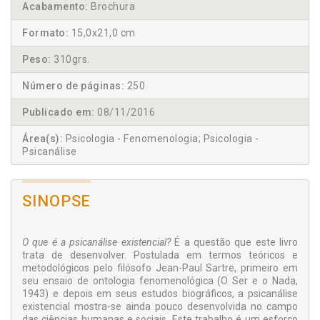
Acabamento:
Brochura
Formato:
15,0x21,0 cm
Peso:
310grs.
Número de páginas:
250
Publicado em:
08/11/2016
Área(s):
Psicologia - Fenomenologia; Psicologia -
Psicanálise
SINOPSE
O que é a psicanálise existencial?
É a questão que este livro
trata de desenvolver. Postulada em termos teóricos e
metodológicos pelo filósofo Jean-Paul Sartre, primeiro em
seu ensaio de ontologia fenomenológica (O Ser e o Nada,
1943) e depois em seus estudos biográficos, a psicanálise
existencial mostra-se ainda pouco desenvolvida no campo
das ciências humanas e sociais. Este trabalho é um esforço