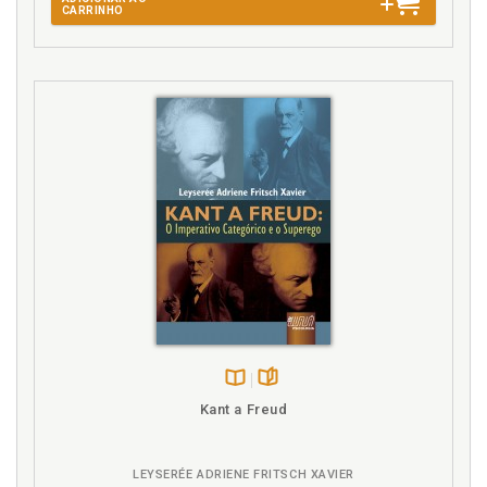
CARRINHO
Lugar. Meu lugar, p. 121
M
Maniqueísmo. Os males do maniqueísmo, p. 220
Morte. Ameaça de morte ao projeto de ser família: a
síntese progressiva, p. 190
Morte. Minha morte, p. 164
Mulher. Certeza de ser ao dever como projeto: a
síntese progressiva, p. 230
Mundo. Síntese homem-mundo unifica-se em
função do futuro, p. 53
O
O Ser e o Nada. Esboço de uma Teoria do Projeto.
Um estudo a partir de O Ser e o Nada, p. 11
Disponível
páginas
Kant a Freud
na
B.V.
P
LEYSERÉE ADRIENE FRITSCH XAVIER
Pânico. Crises de pânico e projeto de ser: o Caso de