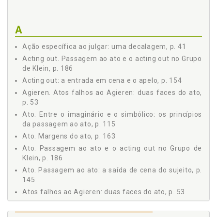
As margens do ato, p. 163
O Outro no horizonte e a presença renovada, p. 164
Uma introdução ao Grupo de Klein, p. 172
A
Desde o Grupo de Klein: uma introdução ao esquema
lacaniano, p. 176
Ação específica ao julgar: uma decalagem, p. 41
A passagem ao ato e o acting out no Grupo de Klein, p.
Acting out. Passagem ao ato e o acting out no Grupo
186
de Klein, p. 186
Considerações finais, p. 197
Acting out: a entrada em cena e o apelo, p. 154
Referências, p. 207
Agieren. Atos falhos ao Agieren: duas faces do ato,
p. 53
Ato. Entre o imaginário e o simbólico: os princípios
da passagem ao ato, p. 115
Ato. Margens do ato, p. 163
Ato. Passagem ao ato e o acting out no Grupo de
Klein, p. 186
Ato. Passagem ao ato: a saída de cena do sujeito, p.
145
Atos falhos ao Agieren: duas faces do ato, p. 53
C