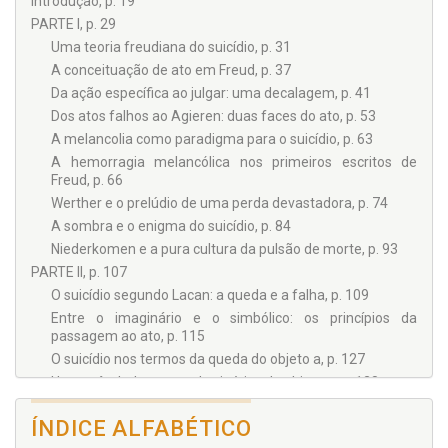
Introdução, p. 19
PARTE I, p. 29
Uma teoria freudiana do suicídio, p. 31
A conceituação de ato em Freud, p. 37
Da ação específica ao julgar: uma decalagem, p. 41
Dos atos falhos ao Agieren: duas faces do ato, p. 53
A melancolia como paradigma para o suicídio, p. 63
A hemorragia melancólica nos primeiros escritos de
Freud, p. 66
Werther e o prelúdio de uma perda devastadora, p. 74
A sombra e o enigma do suicídio, p. 84
Niederkomen e a pura cultura da pulsão de morte, p. 93
PARTE II, p. 107
O suicídio segundo Lacan: a queda e a falha, p. 109
Entre o imaginário e o simbólico: os princípios da
passagem ao ato, p. 115
O suicídio nos termos da queda do objeto a, p. 127
Um preâmbulo acerca da cinética do objeto a, p. 128
A passagem ao ato: a saída de cena do sujeito, p. 145
ÍNDICE ALFABÉTICO
O acting out: a entrada em cena e o apelo, p. 154