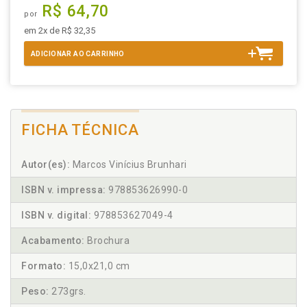
R$ 64,70
por
em 2x de R$ 32,35
ADICIONAR AO CARRINHO
FICHA TÉCNICA
Autor(es):
Marcos Vinícius Brunhari
ISBN v. impressa:
978853626990-0
ISBN v. digital:
978853627049-4
Acabamento:
Brochura
Formato:
15,0x21,0 cm
Peso:
273grs.