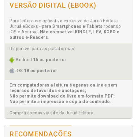
VERSÃO DIGITAL (EBOOK)
Cinética. Um preâmbulo acerca da cinética do objeto
a, p. 128
Para leitura em aplicativo exclusivo da Juruá Editora -
Conceituação de ato em Freud, p. 37
Juruá eBooks - para
Smartphones e Tablets
rodando
Considerações finais, p. 197
iOS e Android.
Não compatível KINDLE, LEV, KOBO e
outros e-Readers
.
Cultura. Niederkomen e a pura cultura da pulsão de
morte, p. 93
Disponível para as plataformas:
D
Android
15 ou posterior
Decalagem. Ação específica ao julgar: uma
iOS
18 ou posterior
decalagem, p. 41
Duas faces do ato. Atos falhos ao Agieren: duas
Em computadores a leitura é apenas online e sem
faces do ato, p. 53
recursos de favoritos e anotações;
Não permite download do livro em formato PDF;
Não permite a impressão e cópia do conteúdo.
E
Compra apenas via site da Juruá Editora.
Enigma. Sombra e o enigma do suicídio, p. 84
Entre o imaginário e o simbólico: os princípios da
passagem ao ato, p. 115
RECOMENDAÇÕES