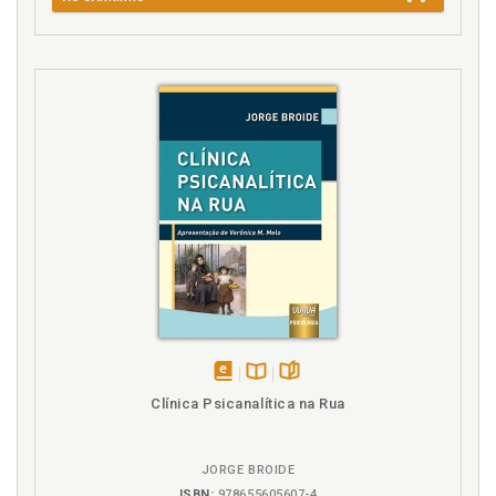
U
Um preâmbulo acerca da cinética do objeto a, p. 128
Uma teoria freudiana do suicídio, p. 31
W
Werther e o prelúdio de uma perda devastadora, p.
74
disponível
Disponível
páginas
Clínica Psicanalítica na Rua
em
na
eBook
B.V.
JORGE BROIDE
ISBN:
978655605607-4