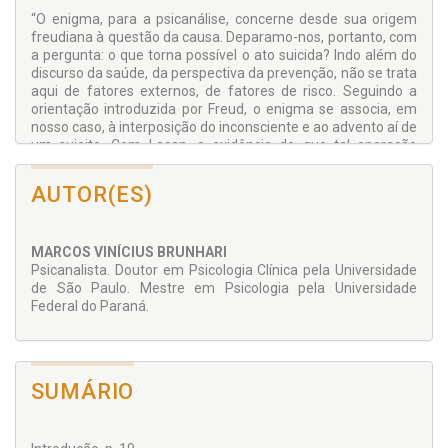
“O enigma, para a psicanálise, concerne desde sua origem
freudiana à questão da causa. Deparamo-nos, portanto, com
a pergunta: o que torna possível o ato suicida? Indo além do
discurso da saúde, da perspectiva da prevenção, não se trata
aqui de fatores externos, de fatores de risco. Seguindo a
orientação introduzida por Freud, o enigma se associa, em
nosso caso, à interposição do inconsciente e ao advento aí de
um sujeito. Com Lacan, a evidência de que tal operação
constitutiva concerne à condição de ser falante. Os fatores
de risco não falam”.
AUTOR(ES)
Prof. Dr. Vinicius Anciães Darriba
Professor Adjunto da Universidade do Estado do Rio de
MARCOS VINÍCIUS BRUNHARI
Janeiro (UERJ) – Programa de Pós-Graduação em
Psicanalista. Doutor em Psicologia Clínica pela Universidade
Psicanálise
de São Paulo. Mestre em Psicologia pela Universidade
Federal do Paraná.
SUMÁRIO